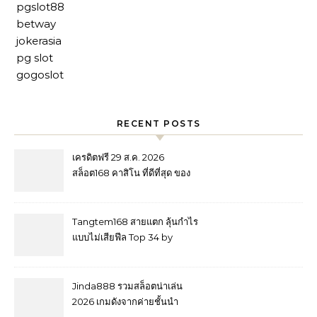
pgslot88
betway
jokerasia
pg slot
gogoslot
RECENT POSTS
เครดิตฟรี 29 ส.ค. 2026
สล็อต168 คาสิโน ที่ดีที่สุด ของ
ไทย สมาชิกใหม่รับ 50% เกมคุร
ภาพ เว็บโปร่งใส ยูสเดียว เล่นได้
ทุกเกม เครดิตฟรี แจก เครดิตฟรี
Tangtem168 สายแตก ลุ้นกำไร
เยอะที่สุด Top 44 by Elvin
แบบไม่เสียฟีล Top 34 by
Hengjing168d.com
Carmelo Tangtem168e.com
สมาชิกใหม่รับ 100% จ่ายตรง กี่
ล้านก็จ่าย คัดมาแล้ว เล่นได้ทุก
Jinda888 รวมสล็อตน่าเล่น
เกม tangtem168 ของรางวัล
2026 เกมดังจากค่ายชั้นนำ
กำลังรอ เจ้าของใหม่ 25
พร้อมรายละเอียดครบทุกมิติ 10