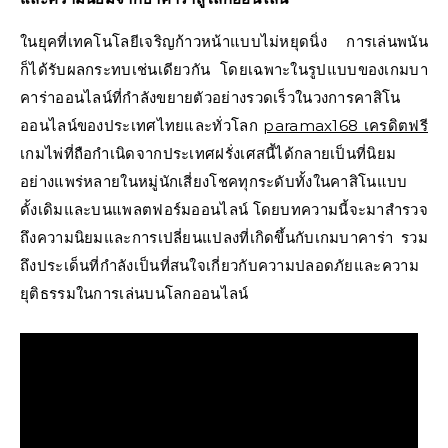
ในยุคที่เทคโนโลยีเจริญก้าวหน้าแบบไม่หยุดนิ่ง การเล่นพนัน
ก็ได้รับผลกระทบเช่นเดียวกัน โดยเฉพาะในรูปแบบของเกมบา
คาร่าออนไลน์ที่กำลังขยายตัวอย่างรวดเร็วในวงการคาสิโน
ออนไลน์ของประเทศไทยและทั่วโลก
paramax168 เครดิตฟรี
เกมไพ่ที่ถือกำเนิดจากประเทศฝรั่งเศสนี้ได้กลายเป็นที่นิยม
อย่างแพร่หลายในหมู่นักเสี่ยงโชคทุกระดับทั้งในคาสิโนแบบ
ดั้งเดิมและบนแพลตฟอร์มออนไลน์ โดยบทความนี้จะมาสำรวจ
ถึงความนิยมและการเปลี่ยนแปลงที่เกิดขึ้นกับเกมบาคาร่า รวม
ถึงประเด็นที่กำลังเป็นที่สนใจเกี่ยวกับความปลอดภัยและความ
ยุติธรรมในการเล่นบนโลกออนไลน์