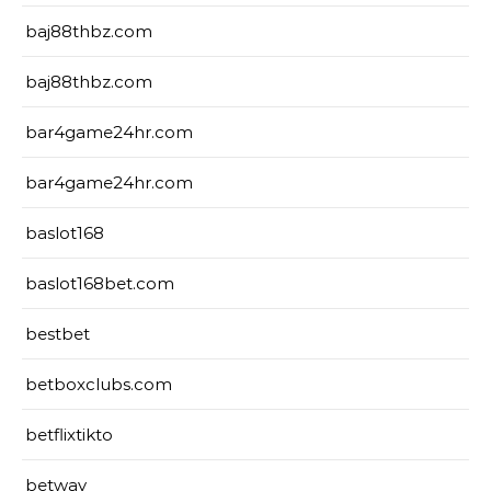
baj88thbz.com
baj88thbz.com
bar4game24hr.com
bar4game24hr.com
baslot168
baslot168bet.com
bestbet
betboxclubs.com
betflixtikto
betway