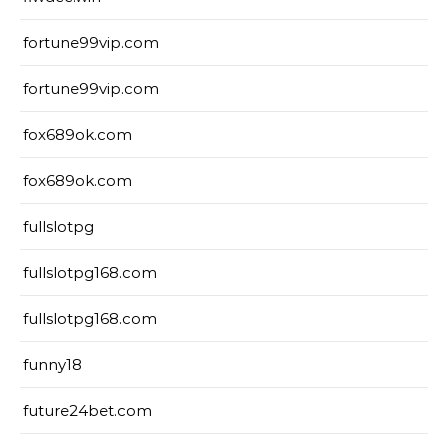
fortune99vip.com
fortune99vip.com
fox689ok.com
fox689ok.com
fullslotpg
fullslotpg168.com
fullslotpg168.com
funny18
future24bet.com