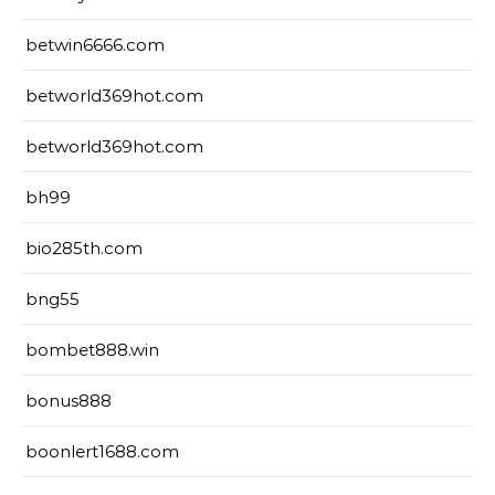
betwin6666.com
betworld369hot.com
betworld369hot.com
bh99
bio285th.com
bng55
bombet888.win
bonus888
boonlert1688.com