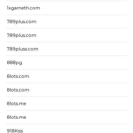
1xgameth.com
789plus.com
789plus.com
789pluss.com
888pg
8lots.com
8lots.com
8lots.me
8lots.me
918Kiss