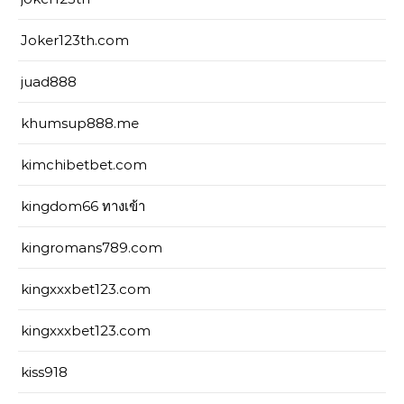
Joker123th.com
juad888
khumsup888.me
kimchibetbet.com
kingdom66 ทางเข้า
kingromans789.com
kingxxxbet123.com
kingxxxbet123.com
kiss918