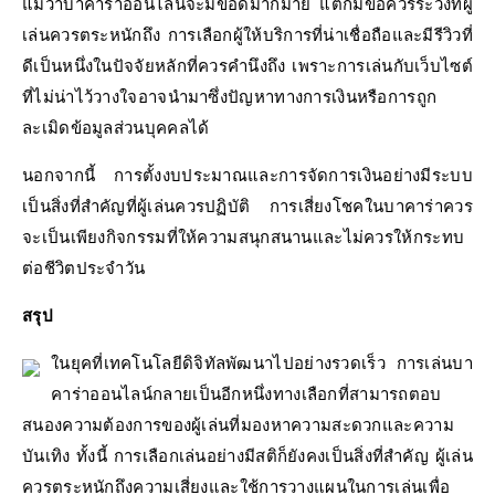
แม้ว่าบาคาร่าออนไลน์จะมีข้อดีมากมาย แต่ก็มีข้อควรระวังที่ผู้
เล่นควรตระหนักถึง การเลือกผู้ให้บริการที่น่าเชื่อถือและมีรีวิวที่
ดีเป็นหนึ่งในปัจจัยหลักที่ควรคำนึงถึง เพราะการเล่นกับเว็บไซต์
ที่ไม่น่าไว้วางใจอาจนำมาซึ่งปัญหาทางการเงินหรือการถูก
ละเมิดข้อมูลส่วนบุคคลได้
นอกจากนี้ การตั้งงบประมาณและการจัดการเงินอย่างมีระบบ
เป็นสิ่งที่สำคัญที่ผู้เล่นควรปฏิบัติ การเสี่ยงโชคในบาคาร่าควร
จะเป็นเพียงกิจกรรมที่ให้ความสนุกสนานและไม่ควรให้กระทบ
ต่อชีวิตประจำวัน
สรุป
ในยุคที่เทคโนโลยีดิจิทัลพัฒนาไปอย่างรวดเร็ว การเล่นบา
คาร่าออนไลน์กลายเป็นอีกหนึ่งทางเลือกที่สามารถตอบ
สนองความต้องการของผู้เล่นที่มองหาความสะดวกและความ
บันเทิง ทั้งนี้ การเลือกเล่นอย่างมีสติก็ยังคงเป็นสิ่งที่สำคัญ ผู้เล่น
ควรตระหนักถึงความเสี่ยงและใช้การวางแผนในการเล่นเพื่อ