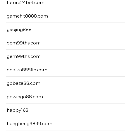
future24bet.com
gamehit8888.com
gaojing888
gem99ths.com
gem99ths.com
goatza888fin.com
gobaza88.com
gowingo88.com
happy168
hengheng9899.com