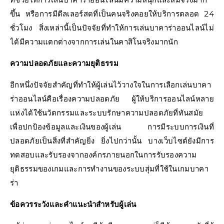
ขึ้น หรือการมีดีลเลอร์สดที่เป็นคนจริงคอยให้บริการตลอด 24
ชั่วโมง สิ่งเหล่านี้เป็นปัจจัยที่ทำให้การเล่นบาคาร่าออนไลน์ไม่
ได้มีความแตกต่างจากการเล่นในคาสิโนจริงมากนัก
ความปลอดภัยและความยุติธรรม
อีกหนึ่งปัจจัยสำคัญที่ทำให้ผู้เล่นไว้วางใจในการเลือกเล่นบาคา
ร่าออนไลน์คือเรื่องความปลอดภัย ผู้ให้บริการออนไลน์หลาย
แห่งได้ใช้นวัตกรรมและระบบรักษาความปลอดภัยที่ทันสมัย
เพื่อปกป้องข้อมูลและเงินของผู้เล่น การมีระบบการเงินที่
ปลอดภัยเป็นสิ่งที่สำคัญยิ่ง ยิ่งไปกว่านั้น บางเว็บไซต์ยังมีการ
ทดสอบและรับรองจากองค์กรภายนอกในการรับรองความ
ยุติธรรมของเกมและการทำงานของระบบสุ่มที่ใช้ในเกมบาคา
ร่า
ข้อควรระวังและคำแนะนำสำหรับผู้เล่น