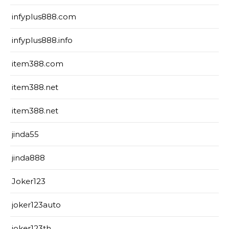
infyplus888.com
infyplus888.info
item388.com
item388.net
item388.net
jinda55
jinda888
Joker123
joker123auto
joker123th