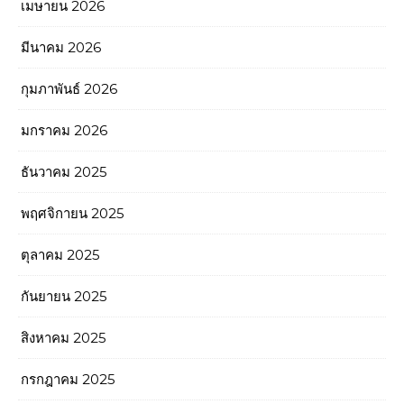
เมษายน 2026
มีนาคม 2026
กุมภาพันธ์ 2026
มกราคม 2026
ธันวาคม 2025
พฤศจิกายน 2025
ตุลาคม 2025
กันยายน 2025
สิงหาคม 2025
กรกฎาคม 2025