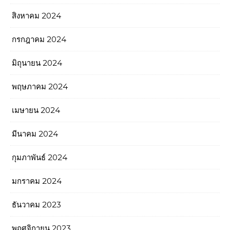
สิงหาคม 2024
กรกฎาคม 2024
มิถุนายน 2024
พฤษภาคม 2024
เมษายน 2024
มีนาคม 2024
กุมภาพันธ์ 2024
มกราคม 2024
ธันวาคม 2023
พฤศจิกายน 2023