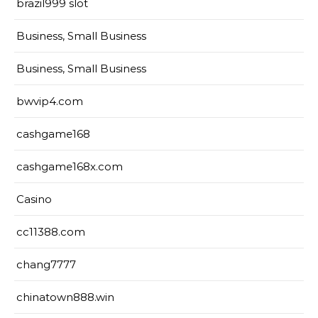
brazil999 slot
Business, Small Business
Business, Small Business
bwvip4.com
cashgame168
cashgame168x.com
Casino
cc11388.com
chang7777
chinatown888.win