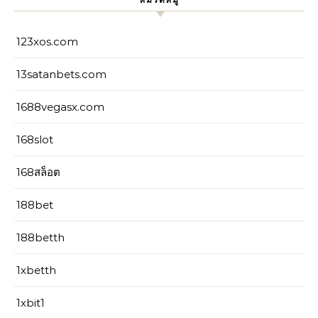
123xos.com
13satanbets.com
1688vegasx.com
168slot
168สล็อต
188bet
188betth
1xbetth
1xbit1