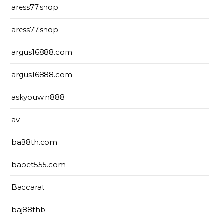
aress77.shop
aress77.shop
argus16888.com
argus16888.com
askyouwin888
av
ba88th.com
babet555.com
Baccarat
baj88thb