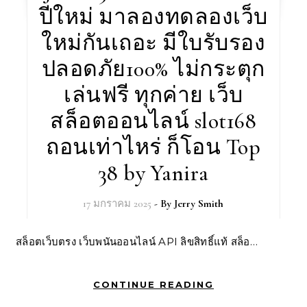
ปีใหม่ มาลองทดลองเว็บ
ใหม่กันเถอะ มีใบรับรอง
ปลอดภัย100% ไม่กระตุก
เล่นฟรี ทุกค่าย เว็บ
สล็อตออนไลน์ slot168
ถอนเท่าไหร่ ก็โอน Top
38 by Yanira
17 มกราคม 2025
- By
Jerry Smith
สล็อตเว็บตรง เว็บพนันออนไลน์ API ลิขสิทธิ์แท้ สล็อ…
CONTINUE READING