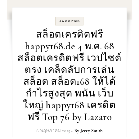
HAPPY168
สล็อตเครดิตฟรี
happy168.de 4 พ.ค. 68
สล็อตเครดิตฟรี เวปไซต์
ตรง เคล็ดลับการเล่น
สล็อต สล็อต168 ให้ได้
กำไรสูงสุด พนัน เว็บ
ใหญ่ happy168 เครดิต
ฟรี Top 76 by Lazaro
6 พฤษภาคม 2025
- By
Jerry Smith