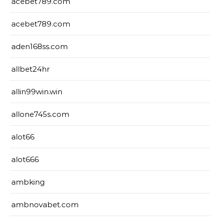
acebet789.com
acebet789.com
aden168ss.com
allbet24hr
allin99win.win
allone745s.com
alot66
alot666
ambking
ambnovabet.com