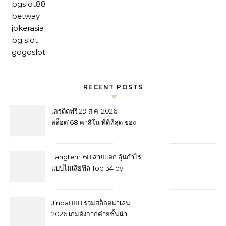
pgslot88
betway
jokerasia
pg slot
gogoslot
RECENT POSTS
เครดิตฟรี 29 ส.ค. 2026
สล็อต168 คาสิโน ที่ดีที่สุด ของ
ไทย สมาชิกใหม่รับ 50% เกมคุร
ภาพ เว็บโปร่งใส ยูสเดียว เล่นได้
ทุกเกม เครดิตฟรี แจก เครดิตฟรี
Tangtem168 สายแตก ลุ้นกำไร
เยอะที่สุด Top 44 by Elvin
แบบไม่เสียฟีล Top 34 by
Hengjing168d.com
Carmelo Tangtem168e.com
สมาชิกใหม่รับ 100% จ่ายตรง กี่
ล้านก็จ่าย คัดมาแล้ว เล่นได้ทุก
Jinda888 รวมสล็อตน่าเล่น
เกม tangtem168 ของรางวัล
2026 เกมดังจากค่ายชั้นนำ
กำลังรอ เจ้าของใหม่ 25
พร้อมรายละเอียดครบทุกมิติ 10