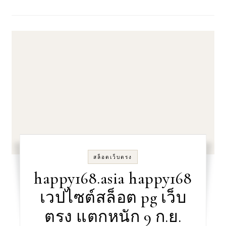
สล็อตเว็บตรง
happy168.asia happy168
เวปไซต์สล็อต pg เว็บ
ตรง แตกหนัก 9 ก.ย.