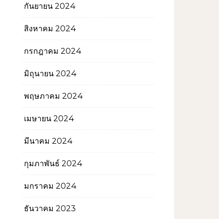
กันยายน 2024
สิงหาคม 2024
กรกฎาคม 2024
มิถุนายน 2024
พฤษภาคม 2024
เมษายน 2024
มีนาคม 2024
กุมภาพันธ์ 2024
มกราคม 2024
ธันวาคม 2023