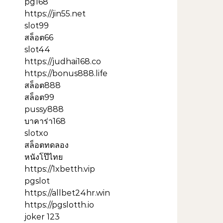
pg168
https://jin55.net
slot99
สล็อต66
slot44
https://judhai168.co
https://bonus888.life
สล็อต888
สล็อต99
pussy888
บาคาร่า168
slotxo
สล็อตทดลอง
หนังโป๊ไทย
https://1xbetth.vip
pgslot
https://allbet24hr.win
https://pgslotth.io
joker 123