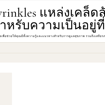
 wrinkles แหล่งเคล็
ำหรับความเป็นอยู่ที่
ื่อช่วยให้คุณมีทั้งความรู้และแนวทางสำหรับการดูแลสุขภาพ รวมถึงเสถียรภาพ