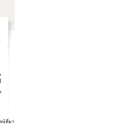
ี
น
้
y