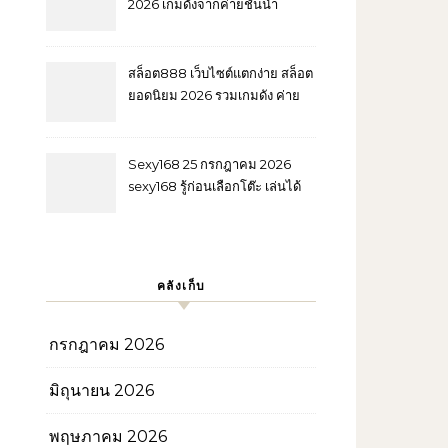
เกม tangtem168 ของรางวัล
2026 เกมดังจากค่ายชั้นนำ
กำลังรอ เจ้าของใหม่ 25
พร้อมรายละเอียดครบทุกมิติ 10
September 2569
July 2026 website ตรง
jin888.asia casino online เว็บ
สล็อต888 เว็บไซต์แตกง่าย สล็อต
แม่ ทดลองเล่น Top 51 by
ยอดนิยม 2026 รวมเกมดัง ค่าย
Ronnie
ชั้นนำ และฟีเจอร์ที่ผู้เล่นชื่นชอบ
casino เว็บใหญ่ ใหม่ล่าสุด Top
89 by Evelyn jin888.asia 6
Sexy168 25 กรกฎาคม 2026
August 26
sexy168 รู้ก่อนเลือกโต๊ะ เล่นได้
มั่นใจกว่า สมัครรับ 1,000 เกมดัง
ฟีเจอร์ครบ สัมผัสโต๊ะสดระดับ
พรีเมียม บาคาร่า สมัครปุ๊บ รับ
โปรปั๊บ Top 39 by Gloria
คลังเก็บ
sexy168c.com
กรกฎาคม 2026
มิถุนายน 2026
พฤษภาคม 2026