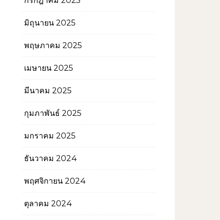
กรกฎาคม 2025
มิถุนายน 2025
พฤษภาคม 2025
เมษายน 2025
มีนาคม 2025
กุมภาพันธ์ 2025
มกราคม 2025
ธันวาคม 2024
พฤศจิกายน 2024
ตุลาคม 2024