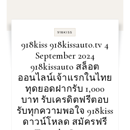
918KISS
918kiss 918kissauto.tv 4
September 2024
918kissauto สล็อต
ออนไลน์เจ้าแรกในไทย
ทุดยอดฝากรับ 1,000
บาท รับเครดิตฟรีตอบ
รับทุกความพอใจ 918kiss
ดาวน์โหลด สมัครฟรี