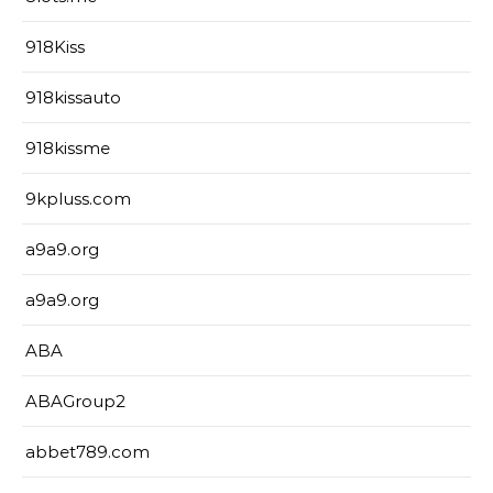
918Kiss
918kissauto
918kissme
9kpluss.com
a9a9.org
a9a9.org
ABA
ABAGroup2
abbet789.com