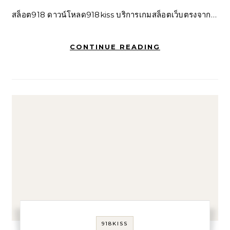
สล็อต918 ดาวน์โหลด918kiss บริการเกมสล็อตเว็บตรงจาก…
CONTINUE READING
918KISS