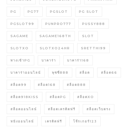
PG
PG77
PGSLOT
PG SLOT
PGSLOT99
PUNPRO777
PUSSY888
SAGAME
SAGAME168TH
SLOT
SLOTXO
SLOTXO24HR
SRETTHI99
ทางเข้าPG
บาคาร่า
บาคาร่า168
บาคาร่าออนไลน์
พุซซี่888
สล็อต
สล็อต66
สล็อต99
สล็อต168
สล็อต888
สล็อต918KISS
สล็อตPG
สล็อตXO
สล็อตออนไลน์
สล็อตเครดิตฟรี
สล็อตเว็บตรง
หนังออนไลน์
เครดิตฟรี
โจ๊กเกอร์123