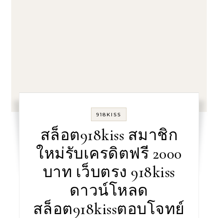
918KISS
สล็อต918kiss สมาชิก
ใหม่รับเครดิตฟรี 2000
บาท เว็บตรง 918kiss
ดาวน์โหลด
สล็อต918kissตอบโจทย์