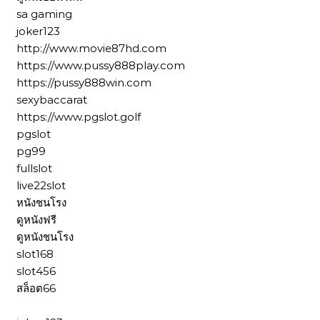
sa gaming
joker123
http://www.movie87hd.com
https://www.pussy888play.com
https://pussy888win.com
sexybaccarat
https://www.pgslot.golf
pgslot
pg99
fullslot
live22slot
หนังชนโรง
ดูหนังฟรี
ดูหนังชนโรง
slot168
slot456
สล็อต66