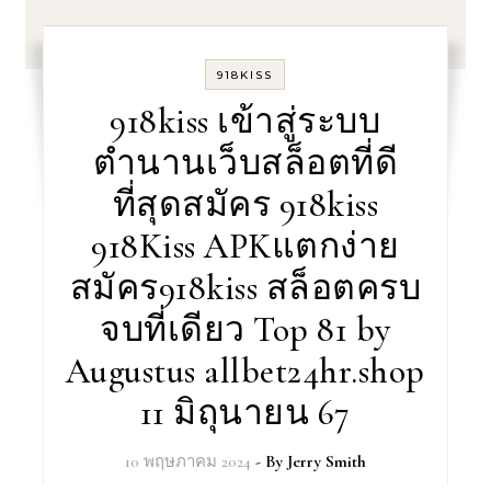
918KISS
918kiss เข้าสู่ระบบ
ตำนานเว็บสล็อตที่ดี
ที่สุดสมัคร 918kiss
918Kiss APKแตกง่าย
สมัคร918kiss สล็อตครบ
จบที่เดียว Top 81 by
Augustus allbet24hr.shop
11 มิถุนายน 67
10 พฤษภาคม 2024
- By
Jerry Smith