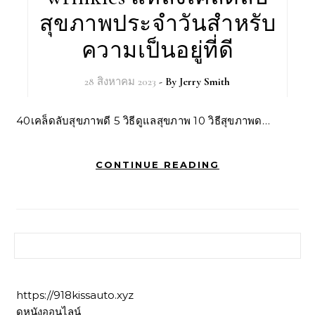
สุขภาพประจำวันสำหรับ
ความเป็นอยู่ที่ดี
28 สิงหาคม 2023
- By
Jerry Smith
40เคล็ดลับสุขภาพดี 5 วิธีดูแลสุขภาพ 10 วิธีสุขภาพด…
CONTINUE READING
ค้นหาสำหรับ:
https://918kissauto.xyz
ดูหนังออนไลน์