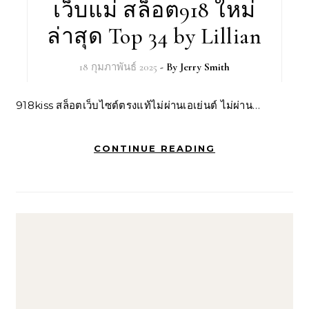
เว็บแม่ สล็อต918 ใหม่
ล่าสุด Top 34 by Lillian
18 กุมภาพันธ์ 2025
- By
Jerry Smith
918kiss สล็อตเว็บไซต์ตรงแท้ไม่ผ่านเอเย่นต์ ไม่ผ่าน…
CONTINUE READING