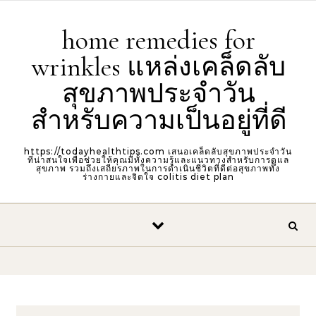
Skip to content
home remedies for
wrinkles แหล่งเคล็ดลับ
สุขภาพประจำวัน
สำหรับความเป็นอยู่ที่ดี
https://todayhealthtips.com เสนอเคล็ดลับสุขภาพประจำวัน
ที่น่าสนใจเพื่อช่วยให้คุณมีทั้งความรู้และแนวทางสำหรับการดูแล
สุขภาพ รวมถึงเสถียรภาพในการดำเนินชีวิตที่ดีต่อสุขภาพทั้ง
ร่างกายและจิตใจ colitis diet plan