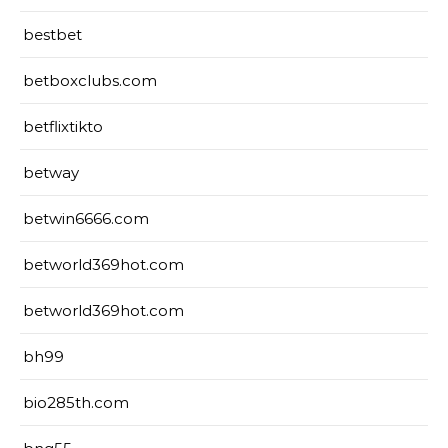
bestbet
betboxclubs.com
betflixtikto
betway
betwin6666.com
betworld369hot.com
betworld369hot.com
bh99
bio285th.com