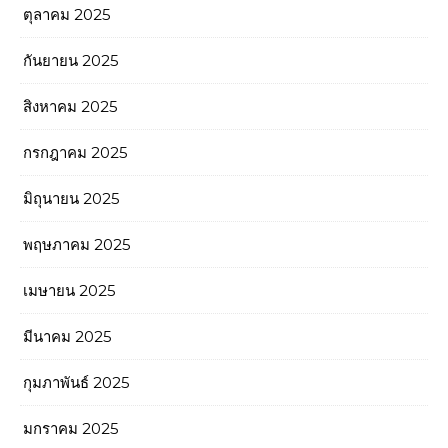
ตุลาคม 2025
กันยายน 2025
สิงหาคม 2025
กรกฎาคม 2025
มิถุนายน 2025
พฤษภาคม 2025
เมษายน 2025
มีนาคม 2025
กุมภาพันธ์ 2025
มกราคม 2025