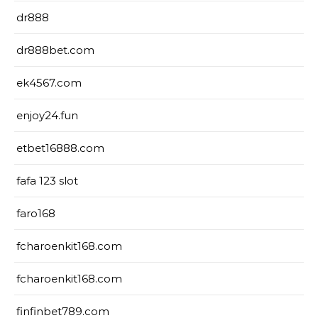
dr888
dr888bet.com
ek4567.com
enjoy24.fun
etbet16888.com
fafa 123 slot
faro168
fcharoenkit168.com
fcharoenkit168.com
finfinbet789.com