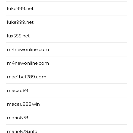
luke999.net
luke999.net
lux555.net
m4newonline.com
m4newonline.com
mac1bet789.com
macau69
macau888.win
mario678
mario678.info