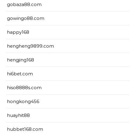
gobaza88.com
gowingo88.com
happy168
hengheng9899.com
hengjing168
hi6bet.com
hiso8888s.com
hongkong456
huayhit88
hubbet168.com