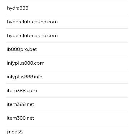
hydra888
hyperclub-casino.com
hyperclub-casino.com
ib888pro.bet
infyplus888.com
infyplus888.info
item388.com
item388.net
item388.net
jinda55