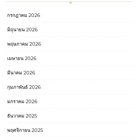
sexy168c.com
กรกฎาคม 2026
มิถุนายน 2026
พฤษภาคม 2026
เมษายน 2026
มีนาคม 2026
กุมภาพันธ์ 2026
มกราคม 2026
ธันวาคม 2025
พฤศจิกายน 2025