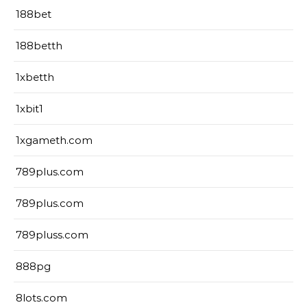
188bet
188betth
1xbetth
1xbit1
1xgameth.com
789plus.com
789plus.com
789pluss.com
888pg
8lots.com