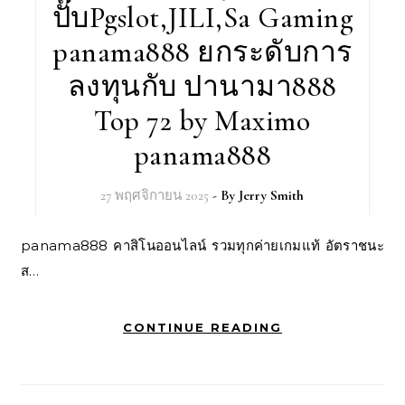
ปั๊บPgslot,JILI,Sa Gaming
panama888 ยกระดับการ
ลงทุนกับ ปานามา888
Top 72 by Maximo
panama888
27 พฤศจิกายน 2025
- By
Jerry Smith
panama888 คาสิโนออนไลน์ รวมทุกค่ายเกมแท้ อัตราชนะ
ส…
CONTINUE READING