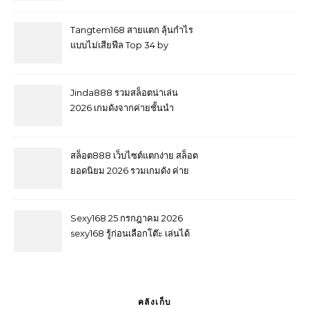
ภาพ เว็บโปร่งใส ยูสเดียว เล่นได้
ทุกเกม เครดิตฟรี แจก เครดิตฟรี
Tangtem168 สายแตก ลุ้นกำไร
เยอะที่สุด Top 44 by Elvin
แบบไม่เสียฟีล Top 34 by
Hengjing168d.com
Carmelo Tangtem168e.com
สมาชิกใหม่รับ 100% จ่ายตรง กี่
ล้านก็จ่าย คัดมาแล้ว เล่นได้ทุก
Jinda888 รวมสล็อตน่าเล่น
เกม tangtem168 ของรางวัล
2026 เกมดังจากค่ายชั้นนำ
กำลังรอ เจ้าของใหม่ 25
พร้อมรายละเอียดครบทุกมิติ 10
September 2569
July 2026 website ตรง
jin888.asia casino online เว็บ
สล็อต888 เว็บไซต์แตกง่าย สล็อต
แม่ ทดลองเล่น Top 51 by
ยอดนิยม 2026 รวมเกมดัง ค่าย
Ronnie
ชั้นนำ และฟีเจอร์ที่ผู้เล่นชื่นชอบ
casino เว็บใหญ่ ใหม่ล่าสุด Top
89 by Evelyn jin888.asia 6
Sexy168 25 กรกฎาคม 2026
August 26
sexy168 รู้ก่อนเลือกโต๊ะ เล่นได้
มั่นใจกว่า สมัครรับ 1,000 เกมดัง
ฟีเจอร์ครบ สัมผัสโต๊ะสดระดับ
พรีเมียม บาคาร่า สมัครปุ๊บ รับ
โปรปั๊บ Top 39 by Gloria
คลังเก็บ