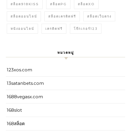
สล็อต918KISS
สล็อตPG
สล็อตXO
สล็อตออนไลน์
สล็อตเครดิตฟรี
สล็อตเว็บตรง
หนังออนไลน์
เครดิตฟรี
โจ๊กเกอร์123
หมวดหมู่
123xos.com
13satanbets.com
1688vegasx.com
168slot
168สล็อต