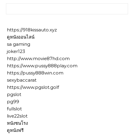
ค้นหาสำหรับ:
https://918kissauto.xyz
ดูหนังออนไลน์
sa gaming
joker123
http://www.movie87hd.com
https://www.pussy888play.com
https://pussy888win.com
sexybaccarat
https://www.pgslot.golf
pgslot
pg99
fullslot
live22slot
หนังชนโรง
ดูหนังฟรี