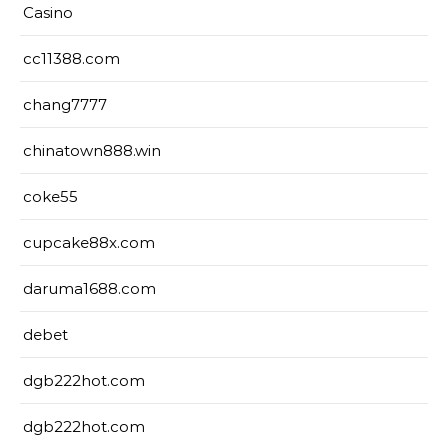
Casino
cc11388.com
chang7777
chinatown888.win
coke55
cupcake88x.com
daruma1688.com
debet
dgb222hot.com
dgb222hot.com