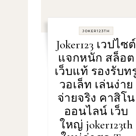
JOKER123TH
Joker123 เวปไซต
แจกหนัก สล็อต
เว็บแท้ รองรับทร
วอเล็ท เล่นง่าย
จ่ายจริง คาสิโน
ออนไลน์ เว็บ
ใหญ่ joker123th