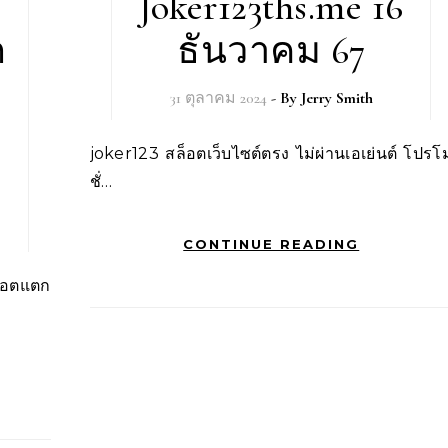
Joker123ths.me 16
ก
ธันวาคม 67
31 ตุลาคม 2024
- By
Jerry Smith
joker123 สล็อตเว็บไซต์ตรง ไม่ผ่านเอเย่นต์ โปรโม
ชั่…
CONTINUE READING