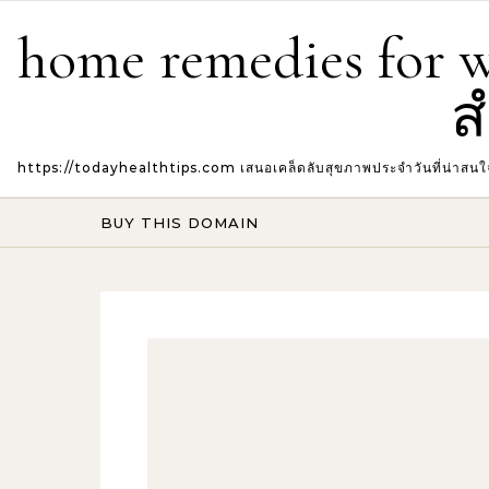
Skip to content
home remedies for
ส
https://todayhealthtips.com เสนอเคล็ดลับสุขภาพประจำวันที่น่าสนใจเพ
BUY THIS DOMAIN