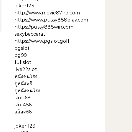
joker123
http://www.movie87hd.com
https://www.pussy888play.com
https://pussy888win.com
sexybaccarat
https://www.pgslot.golf
pgslot
pg99
fullslot
live22slot
หนังชนโรง
ดูหนังฟรี
ดูหนังชนโรง
slot168
slot456
สล็อต66
joker 123