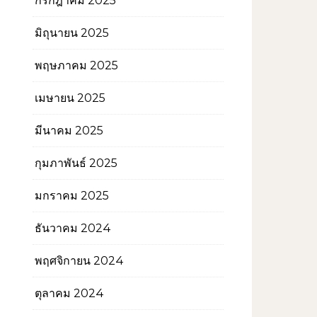
กรกฎาคม 2025
มิถุนายน 2025
พฤษภาคม 2025
เมษายน 2025
มีนาคม 2025
กุมภาพันธ์ 2025
มกราคม 2025
ธันวาคม 2024
พฤศจิกายน 2024
ตุลาคม 2024