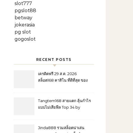
slot777
pgslot88
betway
jokerasia
pg slot
gogoslot
RECENT POSTS
เครดิตฟรี 29 ส.ค. 2026
สล็อต168 คาสิโน ที่ดีที่สุด ของ
ไทย สมาชิกใหม่รับ 50% เกมคุร
ภาพ เว็บโปร่งใส ยูสเดียว เล่นได้
ทุกเกม เครดิตฟรี แจก เครดิตฟรี
Tangtem168 สายแตก ลุ้นกำไร
เยอะที่สุด Top 44 by Elvin
แบบไม่เสียฟีล Top 34 by
Hengjing168d.com
Carmelo Tangtem168e.com
สมาชิกใหม่รับ 100% จ่ายตรง กี่
ล้านก็จ่าย คัดมาแล้ว เล่นได้ทุก
Jinda888 รวมสล็อตน่าเล่น