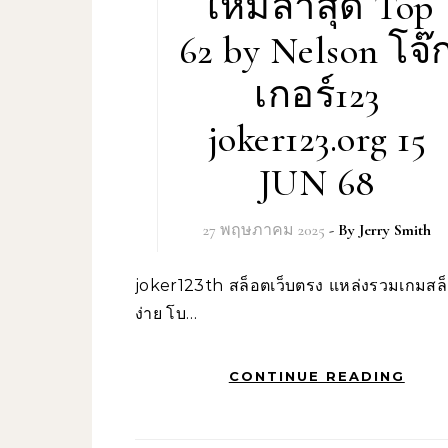
ใหม่ล่าสุด Top
62 by Nelson โจ๊
เกอร์123
joker123.org 15
JUN 68
27 พฤษภาคม 2025
- By
Jerry Smith
joker123th สล็อตเว็บตรง แหล่งรวมเกมสล็อตแตก
ง่าย โบ…
CONTINUE READING