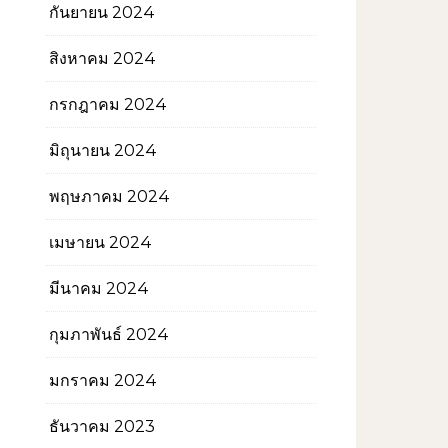
กันยายน 2024
สิงหาคม 2024
กรกฎาคม 2024
มิถุนายน 2024
พฤษภาคม 2024
เมษายน 2024
มีนาคม 2024
กุมภาพันธ์ 2024
มกราคม 2024
ธันวาคม 2023