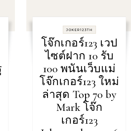
JOKER123TH
์
โจ๊กเกอร์123 เวป
ไซต์ฝาก 10 รับ
ู
100 พนันเว็บแม่
โจ๊กเกอร์123 ใหม่
ล่าสุด Top 70 by
Mark โจ๊ก
เกอร์123