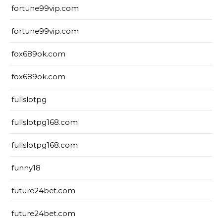
fortune99vip.com
fortune99vip.com
fox689ok.com
fox689ok.com
fullslotpg
fullslotpg168.com
fullslotpg168.com
funny18
future24bet.com
future24bet.com