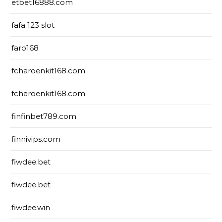
etbet16888.com
fafa 123 slot
faro168
fcharoenkit168.com
fcharoenkit168.com
finfinbet789.com
finnivips.com
fiwdee.bet
fiwdee.bet
fiwdee.win