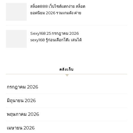
jin888.asia casino online เว็บ
สล็อต888 เว็บไซต์แตกง่าย สล็อต
แม่ ทดลองเล่น Top 51 by
ยอดนิยม 2026 รวมเกมดัง ค่าย
Ronnie
ชั้นนำ และฟีเจอร์ที่ผู้เล่นชื่นชอบ
casino เว็บใหญ่ ใหม่ล่าสุด Top
89 by Evelyn jin888.asia 6
Sexy168 25 กรกฎาคม 2026
August 26
sexy168 รู้ก่อนเลือกโต๊ะ เล่นได้
มั่นใจกว่า สมัครรับ 1,000 เกมดัง
ฟีเจอร์ครบ สัมผัสโต๊ะสดระดับ
พรีเมียม บาคาร่า สมัครปุ๊บ รับ
โปรปั๊บ Top 39 by Gloria
คลังเก็บ
sexy168c.com
กรกฎาคม 2026
มิถุนายน 2026
พฤษภาคม 2026
เมษายน 2026