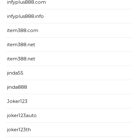
infyplus888.com
infyplus888.info
item388.com
item388.net
item388.net
jinda55
jinda888
Joker123
joker123auto
joker123th