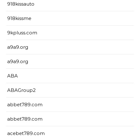
918kissauto
918kissme
9kpluss.com
a9a9.org
a9a9.org
ABA
ABAGroup2
abbet789.com
abbet789.com
acebet789.com