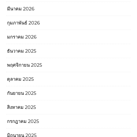
มีนาคม 2026
กุมภาพันธ์ 2026
มกราคม 2026
ธันวาคม 2025
พฤศจิกายน 2025
ตุลาคม 2025
กันยายน 2025
สิงหาคม 2025
กรกฎาคม 2025
มิถุนายน 2025