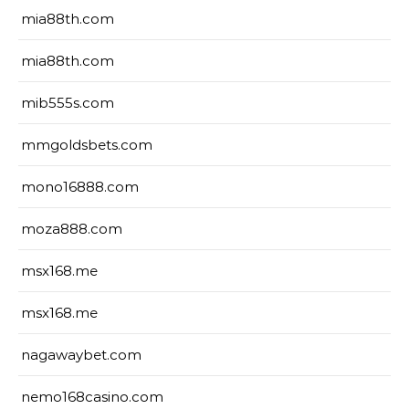
mia88th.com
mia88th.com
mib555s.com
mmgoldsbets.com
mono16888.com
moza888.com
msx168.me
msx168.me
nagawaybet.com
nemo168casino.com