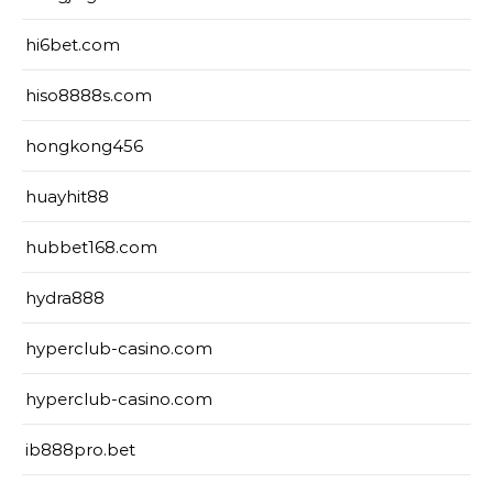
hi6bet.com
hiso8888s.com
hongkong456
huayhit88
hubbet168.com
hydra888
hyperclub-casino.com
hyperclub-casino.com
ib888pro.bet