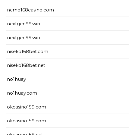
nemo168casino.com
nextgen99.win
nextgen99.win
niseko168bet.com
niseko168bet.net
no1huay
no1huay.com
okcasino159.com
okcasino159.com
okcasino159.net