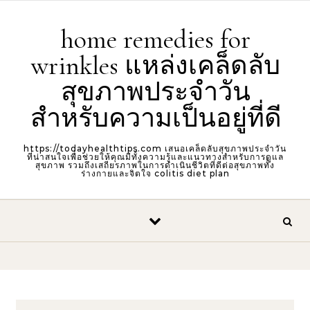
Skip to content
home remedies for
wrinkles แหล่งเคล็ดลับ
สุขภาพประจำวัน
สำหรับความเป็นอยู่ที่ดี
https://todayhealthtips.com เสนอเคล็ดลับสุขภาพประจำวัน
ที่น่าสนใจเพื่อช่วยให้คุณมีทั้งความรู้และแนวทางสำหรับการดูแล
สุขภาพ รวมถึงเสถียรภาพในการดำเนินชีวิตที่ดีต่อสุขภาพทั้ง
ร่างกายและจิตใจ colitis diet plan