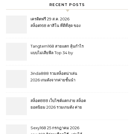
RECENT POSTS
เครดิตฟรี 29 ส.ค. 2026
สล็อต168 คาสิโน ที่ดีที่สุด ของ
ไทย สมาชิกใหม่รับ 50% เกมคุร
ภาพ เว็บโปร่งใส ยูสเดียว เล่นได้
ทุกเกม เครดิตฟรี แจก เครดิตฟรี
Tangtem168 สายแตก ลุ้นกำไร
เยอะที่สุด Top 44 by Elvin
แบบไม่เสียฟีล Top 34 by
Hengjing168d.com
Carmelo Tangtem168e.com
สมาชิกใหม่รับ 100% จ่ายตรง กี่
ล้านก็จ่าย คัดมาแล้ว เล่นได้ทุก
Jinda888 รวมสล็อตน่าเล่น
เกม tangtem168 ของรางวัล
2026 เกมดังจากค่ายชั้นนำ
กำลังรอ เจ้าของใหม่ 25
พร้อมรายละเอียดครบทุกมิติ 10
September 2569
July 2026 website ตรง
jin888.asia casino online เว็บ
สล็อต888 เว็บไซต์แตกง่าย สล็อต
แม่ ทดลองเล่น Top 51 by
ยอดนิยม 2026 รวมเกมดัง ค่าย
Ronnie
ชั้นนำ และฟีเจอร์ที่ผู้เล่นชื่นชอบ
casino เว็บใหญ่ ใหม่ล่าสุด Top
89 by Evelyn jin888.asia 6
Sexy168 25 กรกฎาคม 2026
August 26