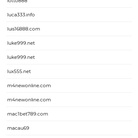
lotto888
luca333.info
luis16888.com
luke999.net
luke999.net
lux555.net
m4newonline.com
m4newonline.com
mac1bet789.com
macau69