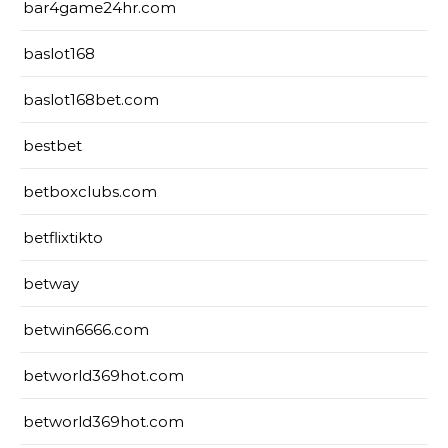
bar4game24hr.com
baslot168
baslot168bet.com
bestbet
betboxclubs.com
betflixtikto
betway
betwin6666.com
betworld369hot.com
betworld369hot.com