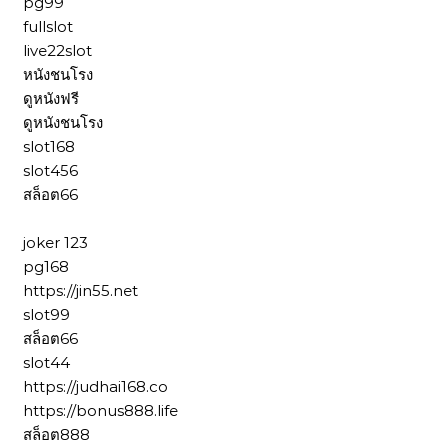
pg99
fullslot
live22slot
หนังชนโรง
ดูหนังฟรี
ดูหนังชนโรง
slot168
slot456
สล็อต66
joker 123
pg168
https://jin55.net
slot99
สล็อต66
slot44
https://judhai168.co
https://bonus888.life
สล็อต888