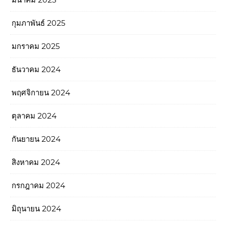
กุมภาพันธ์ 2025
มกราคม 2025
ธันวาคม 2024
พฤศจิกายน 2024
ตุลาคม 2024
กันยายน 2024
สิงหาคม 2024
กรกฎาคม 2024
มิถุนายน 2024