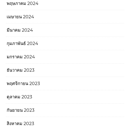
พฤษภาคม 2024
เมษายน 2024
มีนาคม 2024
กุมภาพันธ์ 2024
มกราคม 2024
ธันวาคม 2023
พฤศจิกายน 2023
ตุลาคม 2023
กันยายน 2023
สิงหาคม 2023