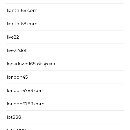
lionth168.com
lionth168.com
live22
live22slot
lockdown168 เข้าสู่ระบบ
london45
london6789.com
london6789.com
lot888