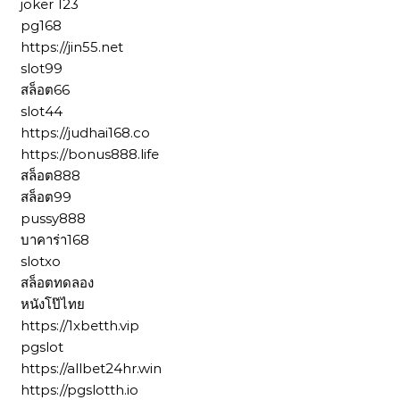
joker 123
pg168
https://jin55.net
slot99
สล็อต66
slot44
https://judhai168.co
https://bonus888.life
สล็อต888
สล็อต99
pussy888
บาคาร่า168
slotxo
สล็อตทดลอง
หนังโป๊ไทย
https://1xbetth.vip
pgslot
https://allbet24hr.win
https://pgslotth.io