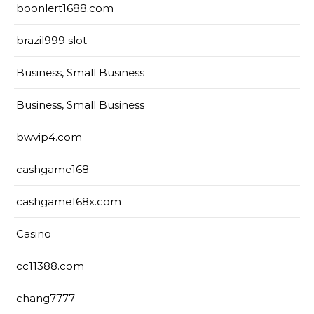
boonlert1688.com
brazil999 slot
Business, Small Business
Business, Small Business
bwvip4.com
cashgame168
cashgame168x.com
Casino
cc11388.com
chang7777