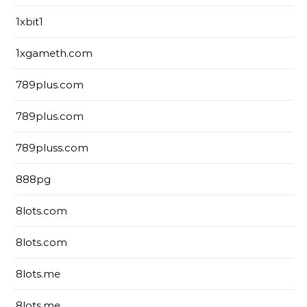
1xbit1
1xgameth.com
789plus.com
789plus.com
789pluss.com
888pg
8lots.com
8lots.com
8lots.me
8lots.me