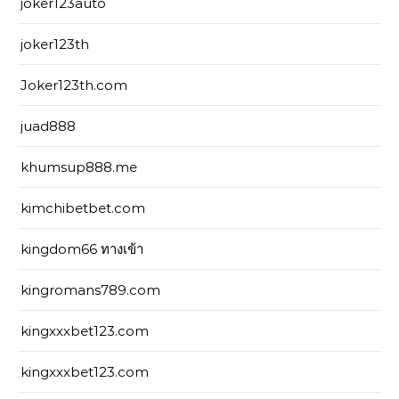
joker123auto
joker123th
Joker123th.com
juad888
khumsup888.me
kimchibetbet.com
kingdom66 ทางเข้า
kingromans789.com
kingxxxbet123.com
kingxxxbet123.com