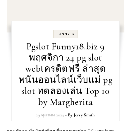
FUNNY18
Pgslot Funny18.biz 9
พฤศจิกา 24 pg slot
webเครดิตฟรี ล่าสุด
พนันออนไลน์เว็บแม่ pg
slot ทดลองเล่น Top 10
by Margherita
29 ตุลาคม 2024
- By
Jerry Smith