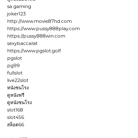
sa gaming
joker123
http://www.movie87hd.com
https://www.pussy888play.com
https://pussy888win.com
sexybaccarat
https://www.pgslot.golf
pgslot
pg99
fullslot
live22slot
หนังชนโรง
ดูหนังฟรี
ดูหนังชนโรง
slot168
slot456
สล็อต66