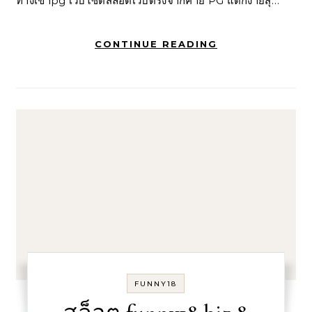
ทางเข้าpg เว็บไซต์สล็อตเว็บตรงจากค่าย PG แตกง่ายสุ…
CONTINUE READING
FUNNY18