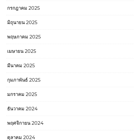
กรกฎาคม 2025
มิถุนายน 2025
พฤษภาคม 2025
เมษายน 2025
มีนาคม 2025
กุมภาพันธ์ 2025
มกราคม 2025
ธันวาคม 2024
พฤศจิกายน 2024
ตุลาคม 2024