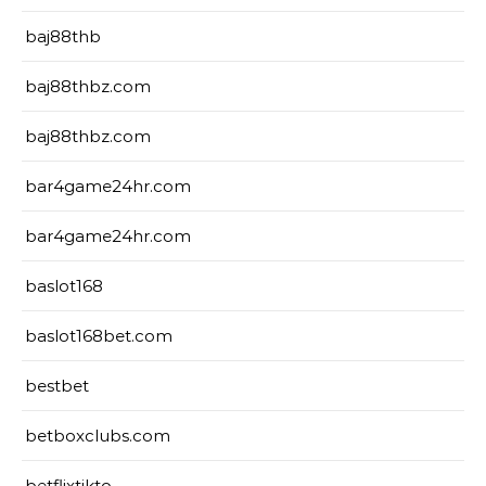
baj88thb
baj88thbz.com
baj88thbz.com
bar4game24hr.com
bar4game24hr.com
baslot168
baslot168bet.com
bestbet
betboxclubs.com
betflixtikto