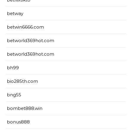
betway
betwin6666.com
betworld369hot.com
betworld369hot.com
bh99
bio285th.com
bng55
bombet888.win
bonus888