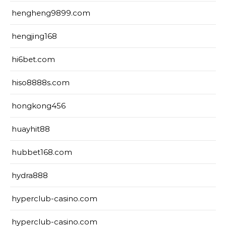
hengheng9899.com
hengjing168
hi6bet.com
hiso8888s.com
hongkong456
huayhit88
hubbet168.com
hydra888
hyperclub-casino.com
hyperclub-casino.com