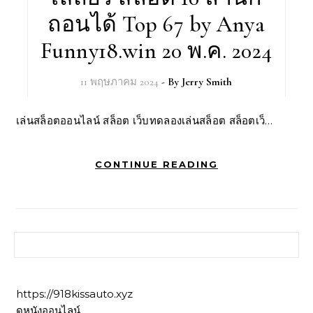
ถอนได้ Top 67 by Anya
Funny18.win 20 พ.ค. 2024
11 พฤษภาคม 2024
- By
Jerry Smith
เล่นสล็อตออนไลน์ สล็อต เว็บทดลองเล่นสล็อต สล็อตเว็…
CONTINUE READING
ค้นหาสำหรับ:
https://918kissauto.xyz
ดูหนังออนไลน์