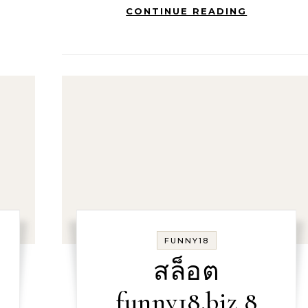
CONTINUE READING
FUNNY18
สล็อต
funny18.biz 8