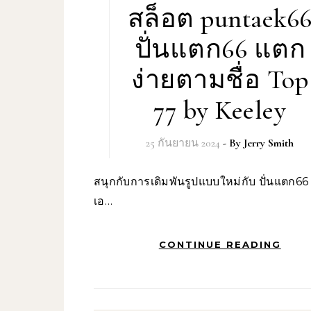
สล็อต puntaek6
ปั่นแตก66 แตก
ง่ายตามชื่อ Top
77 by Keeley
25 กันยายน 2024
- By
Jerry Smith
สนุกกับการเดิมพันรูปแบบใหม่กับ ปั่นแตก66 ไม่ผ่าน
เอ…
CONTINUE READING