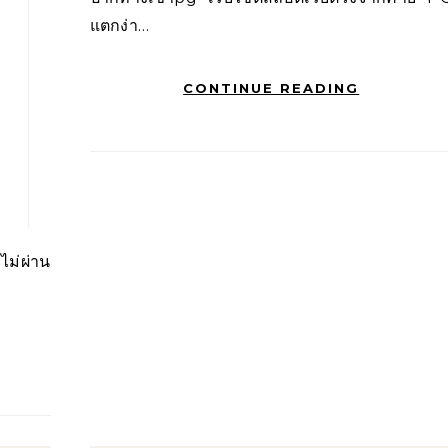
6
แตกง่า…
CONTINUE READING