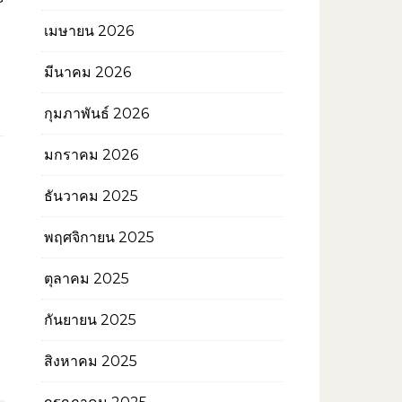
เมษายน 2026
มีนาคม 2026
กุมภาพันธ์ 2026
มกราคม 2026
ธันวาคม 2025
พฤศจิกายน 2025
ตุลาคม 2025
กันยายน 2025
สิงหาคม 2025