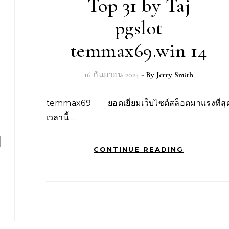
Top 31 by Taj
pgslot
temmax69.win 14
16 กันยายน 2024
- By
Jerry Smith
temmax69 ยอดเยี่ยมเว็บไซต์สล็อตมาแรงที่สุด
เวลานี้ …
บ
CONTINUE READING