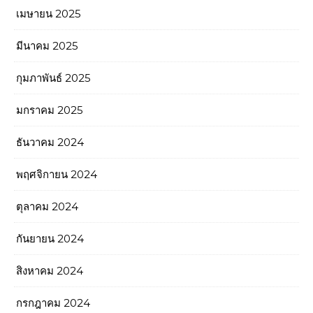
เมษายน 2025
มีนาคม 2025
กุมภาพันธ์ 2025
มกราคม 2025
ธันวาคม 2024
พฤศจิกายน 2024
ตุลาคม 2024
กันยายน 2024
สิงหาคม 2024
กรกฎาคม 2024