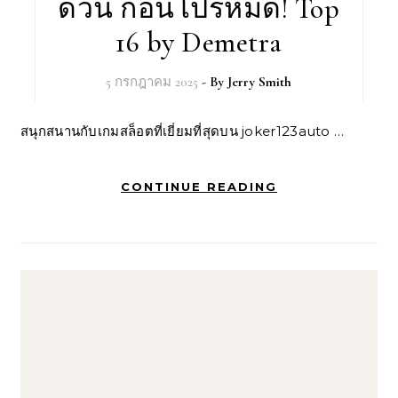
ด่วน ก่อนโปรหมด! Top
16 by Demetra
5 กรกฎาคม 2025
- By
Jerry Smith
สนุกสนานกับเกมสล็อตที่เยี่ยมที่สุดบน joker123auto …
CONTINUE READING