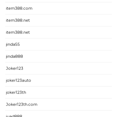
item388.com
item388.net
item388.net
jinda55
jinda888
Joker123
joker123auto
joker123th
Joker123th.com
juad888