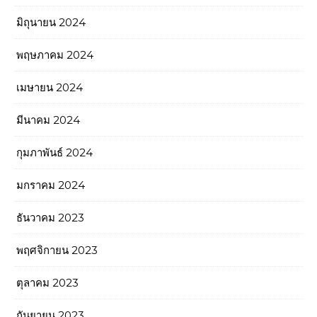
มิถุนายน 2024
พฤษภาคม 2024
เมษายน 2024
มีนาคม 2024
กุมภาพันธ์ 2024
มกราคม 2024
ธันวาคม 2023
พฤศจิกายน 2023
ตุลาคม 2023
กันยายน 2023