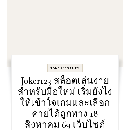
JOKER123AUTO
Joker123 สล็อตเล่นง่าย
สำหรับมือใหม่ เริ่มยังไง
ให้เข้าใจเกมและเลือก
ค่ายได้ถูกทาง 18
สิงหาคม 69 เว็บไซต์