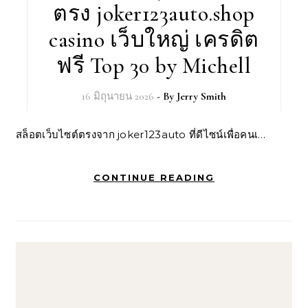
ตรง joker123auto.shop
casino เว็บใหญ่ เครดิต
ฟรี Top 30 by Michell
16 มิถุนายน 2026
- By
Jerry Smith
สล็อตเว็บไซต์ตรงจาก joker123auto ที่ดีไซน์เพื่อคนเ…
CONTINUE READING