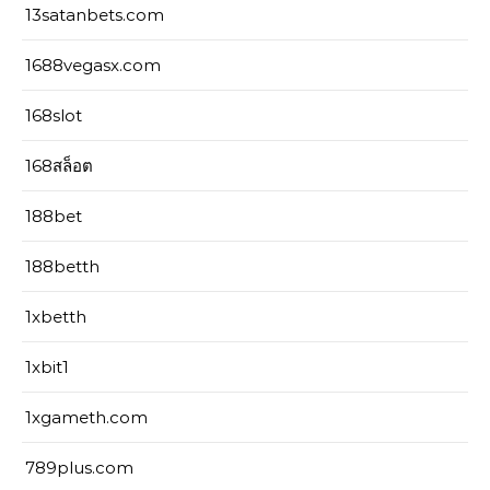
13satanbets.com
1688vegasx.com
168slot
168สล็อต
188bet
188betth
1xbetth
1xbit1
1xgameth.com
789plus.com