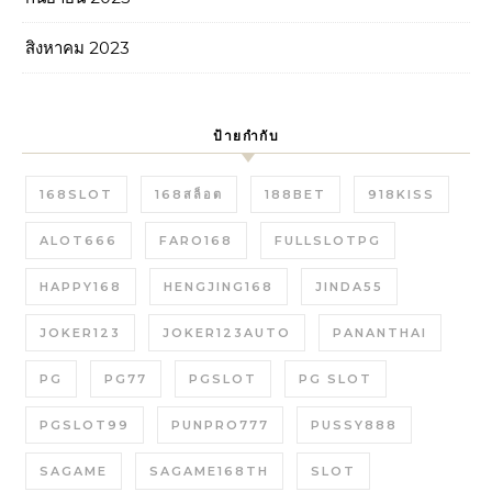
สิงหาคม 2023
ป้ายกำกับ
168SLOT
168สล็อต
188BET
918KISS
ALOT666
FARO168
FULLSLOTPG
HAPPY168
HENGJING168
JINDA55
JOKER123
JOKER123AUTO
PANANTHAI
PG
PG77
PGSLOT
PG SLOT
PGSLOT99
PUNPRO777
PUSSY888
SAGAME
SAGAME168TH
SLOT