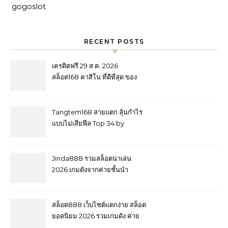
gogoslot
RECENT POSTS
เครดิตฟรี 29 ส.ค. 2026
สล็อต168 คาสิโน ที่ดีที่สุด ของ
ไทย สมาชิกใหม่รับ 50% เกมคุร
ภาพ เว็บโปร่งใส ยูสเดียว เล่นได้
ทุกเกม เครดิตฟรี แจก เครดิตฟรี
Tangtem168 สายแตก ลุ้นกำไร
เยอะที่สุด Top 44 by Elvin
แบบไม่เสียฟีล Top 34 by
Hengjing168d.com
Carmelo Tangtem168e.com
สมาชิกใหม่รับ 100% จ่ายตรง กี่
ล้านก็จ่าย คัดมาแล้ว เล่นได้ทุก
Jinda888 รวมสล็อตน่าเล่น
เกม tangtem168 ของรางวัล
2026 เกมดังจากค่ายชั้นนำ
กำลังรอ เจ้าของใหม่ 25
พร้อมรายละเอียดครบทุกมิติ 10
September 2569
July 2026 website ตรง
jin888.asia casino online เว็บ
สล็อต888 เว็บไซต์แตกง่าย สล็อต
แม่ ทดลองเล่น Top 51 by
ยอดนิยม 2026 รวมเกมดัง ค่าย
Ronnie
ชั้นนำ และฟีเจอร์ที่ผู้เล่นชื่นชอบ