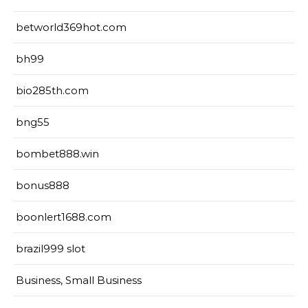
betworld369hot.com
bh99
bio285th.com
bng55
bombet888.win
bonus888
boonlert1688.com
brazil999 slot
Business, Small Business