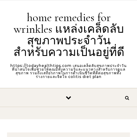
Skip to content
home remedies for
wrinkles แหล่งเคล็ดลับ
สุขภาพประจำวัน
สำหรับความเป็นอยู่ที่ดี
https://todayhealthtips.com เสนอเคล็ดลับสุขภาพประจำวัน
ที่น่าสนใจเพื่อช่วยให้คุณมีทั้งความรู้และแนวทางสำหรับการดูแล
สุขภาพ รวมถึงเสถียรภาพในการดำเนินชีวิตที่ดีต่อสุขภาพทั้ง
ร่างกายและจิตใจ colitis diet plan