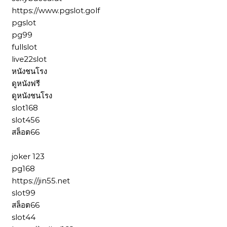
https://www.pgslot.golf
pgslot
pg99
fullslot
live22slot
หนังชนโรง
ดูหนังฟรี
ดูหนังชนโรง
slot168
slot456
สล็อต66
joker 123
pg168
https://jin55.net
slot99
สล็อต66
slot44