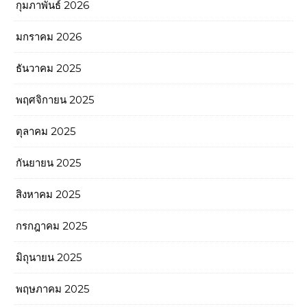
กุมภาพันธ์ 2026
มกราคม 2026
ธันวาคม 2025
พฤศจิกายน 2025
ตุลาคม 2025
กันยายน 2025
สิงหาคม 2025
กรกฎาคม 2025
มิถุนายน 2025
พฤษภาคม 2025