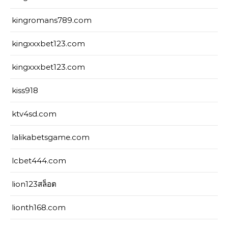
kingromans789.com
kingxxxbet123.com
kingxxxbet123.com
kiss918
ktv4sd.com
lalikabetsgame.com
lcbet444.com
lion123สล็อต
lionth168.com