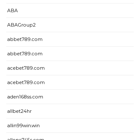
ABA
ABAGroup2
abbet789.com
abbet789.com
acebet789.com
acebet789.com
aden168ss.com
allbet24hr
allin99win.win
allone745s.com