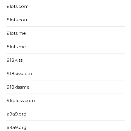
8lots.com
8lots.com
8lots.me
8lots.me
918Kiss
918kissauto
918kissme
9kpluss.com
a9a9.org
a9a9.org