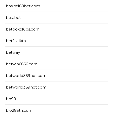
baslot168bet.com
bestbet
betboxclubs.com
betflixtikto
betway
betwin6666.com
betworld369hot.com
betworld369hot.com
bh99
bio285th.com