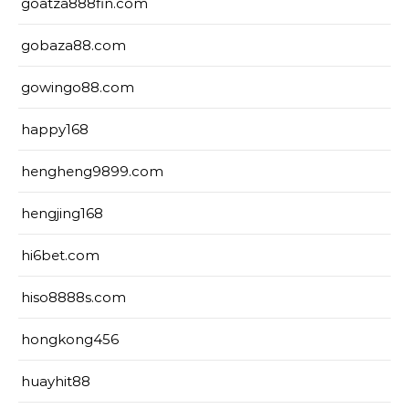
goatza888fin.com
gobaza88.com
gowingo88.com
happy168
hengheng9899.com
hengjing168
hi6bet.com
hiso8888s.com
hongkong456
huayhit88