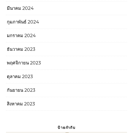
มีนาคม 2024
กุมภาพันธ์ 2024
มกราคม 2024
ธันวาคม 2023
พฤศจิกายน 2023
ตุลาคม 2023
กันยายน 2023
สิงหาคม 2023
ป้ายกำกับ