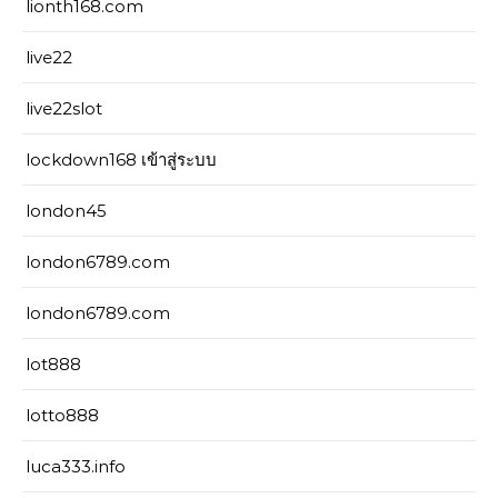
lionth168.com
live22
live22slot
lockdown168 เข้าสู่ระบบ
london45
london6789.com
london6789.com
lot888
lotto888
luca333.info