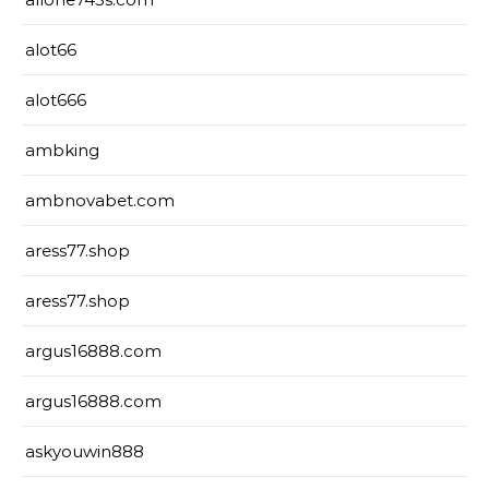
alot66
alot666
ambking
ambnovabet.com
aress77.shop
aress77.shop
argus16888.com
argus16888.com
askyouwin888