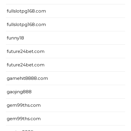
fullslotpg168.com
fullslotpg168.com
funny18
future24bet.com
future24bet.com
gamehit8888.com
gaojing888
gem99ths.com
gem99ths.com