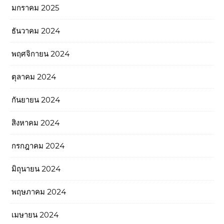
มกราคม 2025
ธันวาคม 2024
พฤศจิกายน 2024
ตุลาคม 2024
กันยายน 2024
สิงหาคม 2024
กรกฎาคม 2024
มิถุนายน 2024
พฤษภาคม 2024
เมษายน 2024