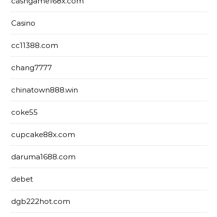
cashgame168x.com
Casino
cc11388.com
chang7777
chinatown888.win
coke55
cupcake88x.com
daruma1688.com
debet
dgb222hot.com