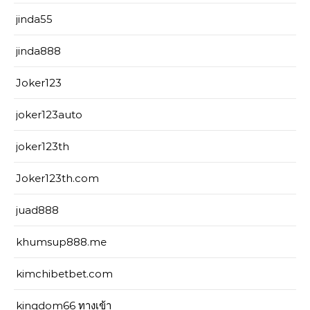
jinda55
jinda888
Joker123
joker123auto
joker123th
Joker123th.com
juad888
khumsup888.me
kimchibetbet.com
kingdom66 ทางเข้า