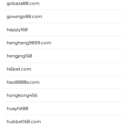
gobaza88.com
gowingo88.com
happy168
hengheng9899.com
hengjing168
hi6bet.com
hiso8888s.com
hongkong456
huayhit88
hubbet168.com