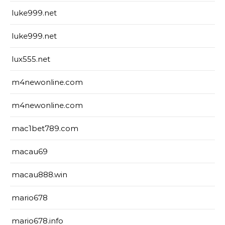
luke999.net
luke999.net
lux555.net
m4newonline.com
m4newonline.com
mac1bet789.com
macau69
macau888.win
mario678
mario678.info