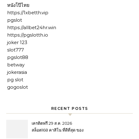
หนังโป๊ไทย
https://1xbetth.vip
pgslot
https://allbet24hr.win
https://pgslotth.io
joker 123
slot777
pgslot88
betway
jokerasia
pg slot
gogoslot
RECENT POSTS
เครดิตฟรี 29 ส.ค. 2026
สล็อต168 คาสิโน ที่ดีที่สุด ของ
ไทย สมาชิกใหม่รับ 50% เกมคุร