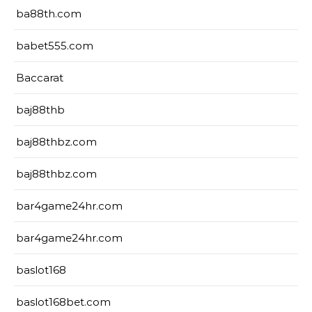
ba88th.com
babet555.com
Baccarat
baj88thb
baj88thbz.com
baj88thbz.com
bar4game24hr.com
bar4game24hr.com
baslot168
baslot168bet.com