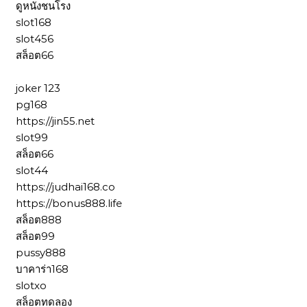
ดูหนังชนโรง
slot168
slot456
สล็อต66
joker 123
pg168
https://jin55.net
slot99
สล็อต66
slot44
https://judhai168.co
https://bonus888.life
สล็อต888
สล็อต99
pussy888
บาคาร่า168
slotxo
สล็อตทดลอง