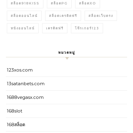
สล็อต918KISS
สล็อตPG
สล็อตXO
สล็อตออนไลน์
สล็อตเครดิตฟรี
สล็อตเว็บตรง
หนังออนไลน์
เครดิตฟรี
โจ๊กเกอร์123
หมวดหมู่
123xos.com
13satanbets.com
1688vegasx.com
168slot
168สล็อต