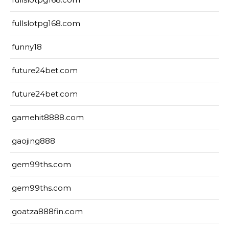
fullslotpg168.com
funny18
future24bet.com
future24bet.com
gamehit8888.com
gaojing888
gem99ths.com
gem99ths.com
goatza888fin.com