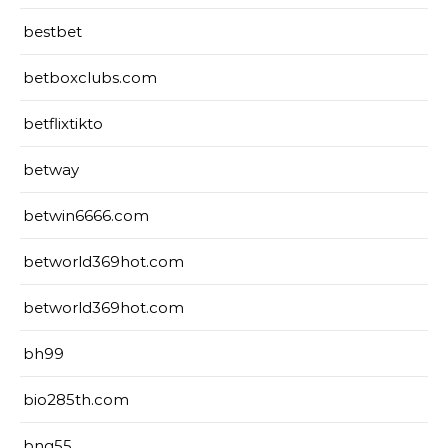
bestbet
betboxclubs.com
betflixtikto
betway
betwin6666.com
betworld369hot.com
betworld369hot.com
bh99
bio285th.com
bng55