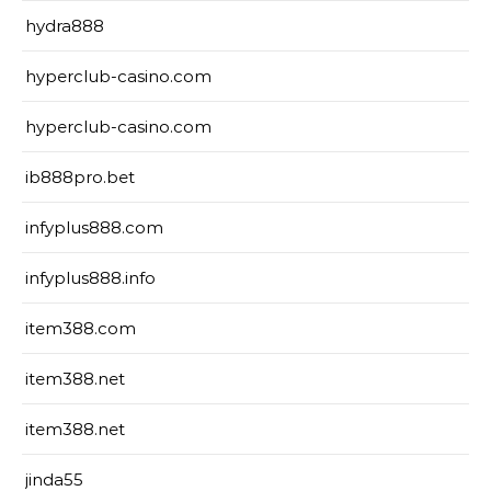
hydra888
hyperclub-casino.com
hyperclub-casino.com
ib888pro.bet
infyplus888.com
infyplus888.info
item388.com
item388.net
item388.net
jinda55