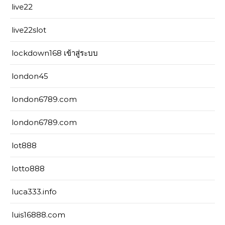
live22
live22slot
lockdown168 เข้าสู่ระบบ
london45
london6789.com
london6789.com
lot888
lotto888
luca333.info
luis16888.com