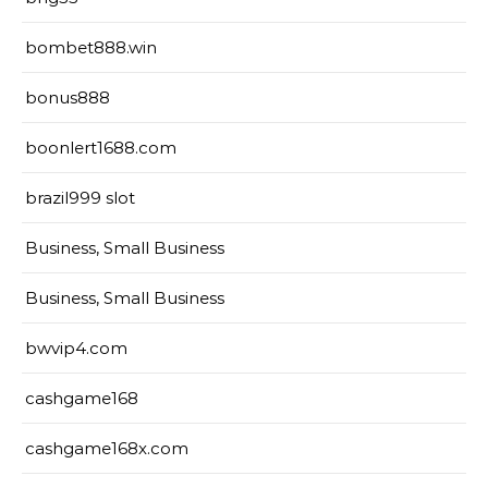
bombet888.win
bonus888
boonlert1688.com
brazil999 slot
Business, Small Business
Business, Small Business
bwvip4.com
cashgame168
cashgame168x.com