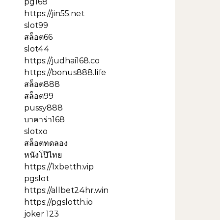
pg168
https://jin55.net
slot99
สล็อต66
slot44
https://judhai168.co
https://bonus888.life
สล็อต888
สล็อต99
pussy888
บาคาร่า168
slotxo
สล็อตทดลอง
หนังโป๊ไทย
https://1xbetth.vip
pgslot
https://allbet24hr.win
https://pgslotth.io
joker 123