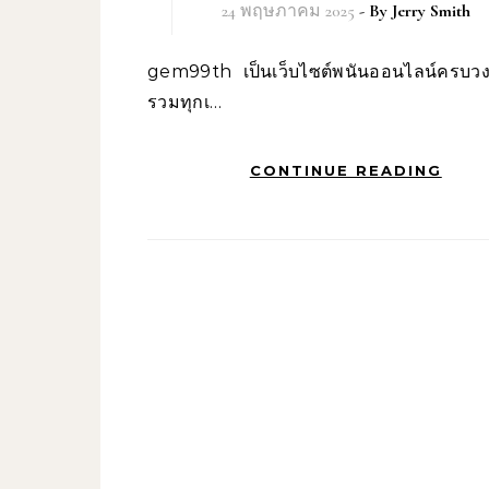
24 พฤษภาคม 2025
- By
Jerry Smith
gem99th เป็นเว็บไซต์พนันออนไลน์ครบวงจรศูนย์
รวมทุกเ…
CONTINUE READING