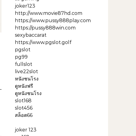
joker123
http://www.movie87hd.com
https://www.pussy888play.com
https://pussy888win.com
sexybaccarat
https://www.pgslot.golf
pgslot
pg99
fullslot
live22slot
หนังชนโรง
ดูหนังฟรี
ดูหนังชนโรง
slot168
slot456
สล็อต66
joker 123