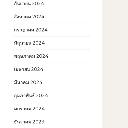
กันยายน 2024
สิงหาคม 2024
กรกฎาคม 2024
มิถุนายน 2024
พฤษภาคม 2024
เมษายน 2024
มีนาคม 2024
กุมภาพันธ์ 2024
มกราคม 2024
ธันวาคม 2023