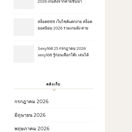
เกม tangtem168 ของรางวัล
2026 เกมดังจากค่ายชั้นนำ
กำลังรอ เจ้าของใหม่ 25
พร้อมรายละเอียดครบทุกมิติ 10
September 2569
July 2026 website ตรง
jin888.asia casino online เว็บ
สล็อต888 เว็บไซต์แตกง่าย สล็อต
แม่ ทดลองเล่น Top 51 by
ยอดนิยม 2026 รวมเกมดัง ค่าย
Ronnie
ชั้นนำ และฟีเจอร์ที่ผู้เล่นชื่นชอบ
casino เว็บใหญ่ ใหม่ล่าสุด Top
89 by Evelyn jin888.asia 6
Sexy168 25 กรกฎาคม 2026
August 26
sexy168 รู้ก่อนเลือกโต๊ะ เล่นได้
มั่นใจกว่า สมัครรับ 1,000 เกมดัง
ฟีเจอร์ครบ สัมผัสโต๊ะสดระดับ
พรีเมียม บาคาร่า สมัครปุ๊บ รับ
โปรปั๊บ Top 39 by Gloria
คลังเก็บ
sexy168c.com
กรกฎาคม 2026
มิถุนายน 2026
พฤษภาคม 2026