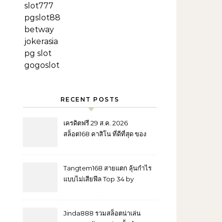
slot777
pgslot88
betway
jokerasia
pg slot
gogoslot
RECENT POSTS
เครดิตฟรี 29 ส.ค. 2026
สล็อต168 คาสิโน ที่ดีที่สุด ของ
ไทย สมาชิกใหม่รับ 50% เกมคุร
ภาพ เว็บโปร่งใส ยูสเดียว เล่นได้
ทุกเกม เครดิตฟรี แจก เครดิตฟรี
Tangtem168 สายแตก ลุ้นกำไร
เยอะที่สุด Top 44 by Elvin
แบบไม่เสียฟีล Top 34 by
Hengjing168d.com
Carmelo Tangtem168e.com
สมาชิกใหม่รับ 100% จ่ายตรง กี่
ล้านก็จ่าย คัดมาแล้ว เล่นได้ทุก
Jinda888 รวมสล็อตน่าเล่น