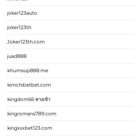
joker123auto
joker123th
Joker123th.com
juad888
khumsup888.me
kimchibetbet.com
kingdom66 ทางเข้า
kingromans789.com
kingxxxbet123.com