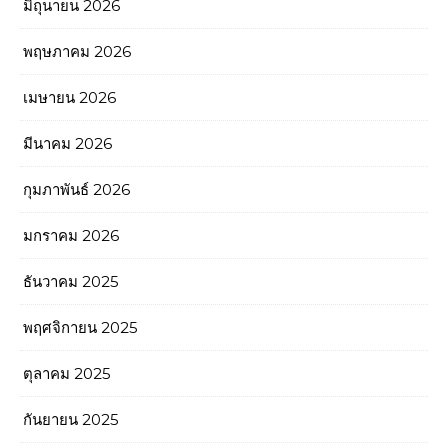
มิถุนายน 2026
พฤษภาคม 2026
เมษายน 2026
มีนาคม 2026
กุมภาพันธ์ 2026
มกราคม 2026
ธันวาคม 2025
พฤศจิกายน 2025
ตุลาคม 2025
กันยายน 2025