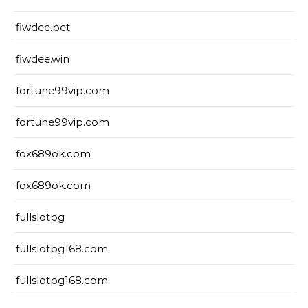
fiwdee.bet
fiwdee.win
fortune99vip.com
fortune99vip.com
fox689ok.com
fox689ok.com
fullslotpg
fullslotpg168.com
fullslotpg168.com