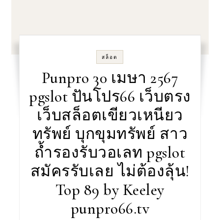
สล็อต
Punpro 30 เมษา 2567
pgslot ปันโปร66 เว็บตรง
เว็บสล็อตเขียวเหนียว
ทรัพย์ บุกขุมทรัพย์ สาว
ถ้ำรองรับวอเลท pgslot
สมัครรับเลย ไม่ต้องลุ้น!
Top 89 by Keeley
punpro66.tv