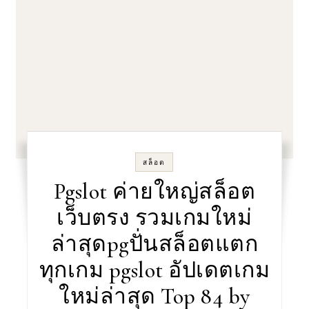
สล็อต
Pgslot ค่ายใหญ่สล็อต
เว็บตรง รวมเกมใหม่
ล่าสุดpgปั่นสล็อตแตก
ทุกเกม pgslot อัปเดตเกม
ใหม่ล่าสุด Top 84 by