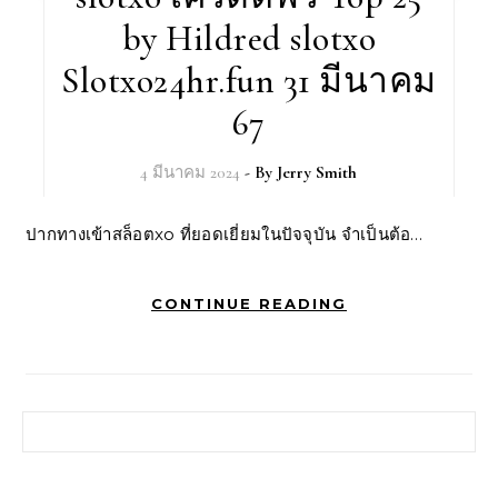
by Hildred slotxo
Slotxo24hr.fun 31 มีนาคม
67
4 มีนาคม 2024
- By
Jerry Smith
ปากทางเข้าสล็อตxo ที่ยอดเยี่ยมในปัจจุบัน จำเป็นต้อ…
CONTINUE READING
ค้นหาสำหรับ: