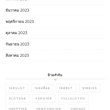
ธันวาคม 2023
พฤศจิกายน 2023
ตุลาคม 2023
กันยายน 2023
สิงหาคม 2023
ป้ายกำกับ
168SLOT
168สล็อต
188BET
918KISS
ALOT666
FARO168
FULLSLOTPG
HAPPY168
HENGJING168
JINDA55