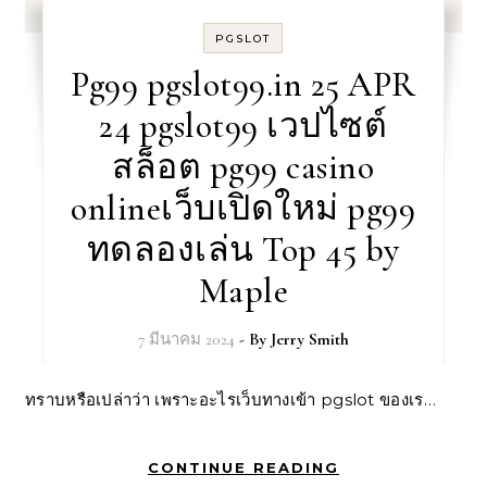
PGSLOT
Pg99 pgslot99.in 25 APR
24 pgslot99 เวปไซต์
สล็อต pg99 casino
onlineเว็บเปิดใหม่ pg99
ทดลองเล่น Top 45 by
Maple
7 มีนาคม 2024
- By
Jerry Smith
ทราบหรือเปล่าว่า เพราะอะไรเว็บทางเข้า pgslot ของเร…
CONTINUE READING