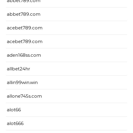
abbet789.com
abbet789.com
acebet789.com
acebet789.com
aden168ss.com
allbet24hr
allin99win.win
allone745s.com
alot66
alot666