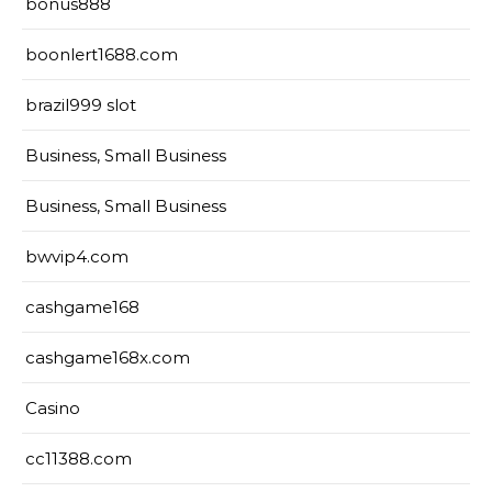
bonus888
boonlert1688.com
brazil999 slot
Business, Small Business
Business, Small Business
bwvip4.com
cashgame168
cashgame168x.com
Casino
cc11388.com