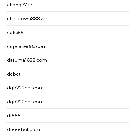
chang7777
chinatown888.win
coke55
cupcake88x.com
daruma1688.com
debet
dgb222hot.com
dgb222hot.com
dr888
dr888bet.com