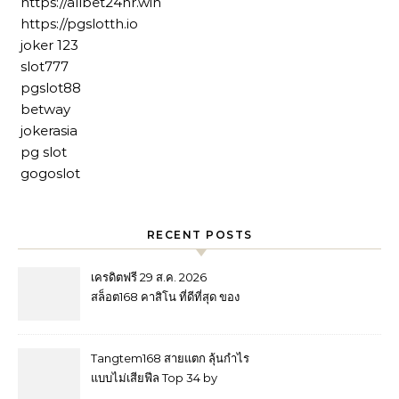
https://allbet24hr.win
https://pgslotth.io
joker 123
slot777
pgslot88
betway
jokerasia
pg slot
gogoslot
RECENT POSTS
เครดิตฟรี 29 ส.ค. 2026
สล็อต168 คาสิโน ที่ดีที่สุด ของ
ไทย สมาชิกใหม่รับ 50% เกมคุร
ภาพ เว็บโปร่งใส ยูสเดียว เล่นได้
ทุกเกม เครดิตฟรี แจก เครดิตฟรี
Tangtem168 สายแตก ลุ้นกำไร
เยอะที่สุด Top 44 by Elvin
แบบไม่เสียฟีล Top 34 by
Hengjing168d.com
Carmelo Tangtem168e.com