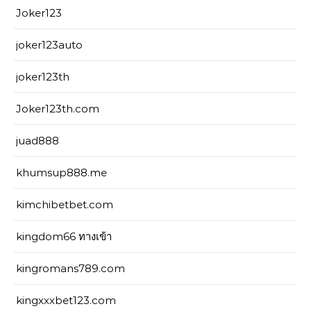
Joker123
joker123auto
joker123th
Joker123th.com
juad888
khumsup888.me
kimchibetbet.com
kingdom66 ทางเข้า
kingromans789.com
kingxxxbet123.com