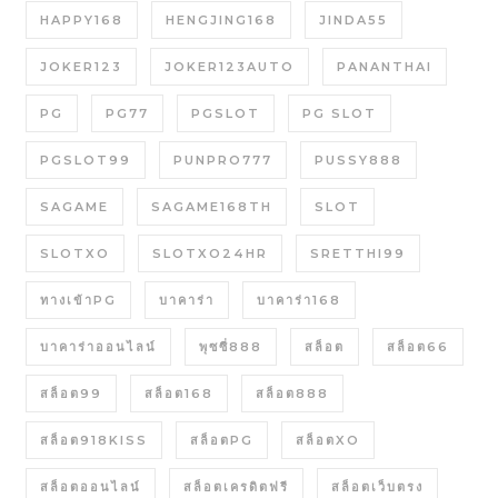
HAPPY168
HENGJING168
JINDA55
JOKER123
JOKER123AUTO
PANANTHAI
PG
PG77
PGSLOT
PG SLOT
PGSLOT99
PUNPRO777
PUSSY888
SAGAME
SAGAME168TH
SLOT
SLOTXO
SLOTXO24HR
SRETTHI99
ทางเข้าPG
บาคาร่า
บาคาร่า168
บาคาร่าออนไลน์
พุซซี่888
สล็อต
สล็อต66
สล็อต99
สล็อต168
สล็อต888
สล็อต918KISS
สล็อตPG
สล็อตXO
สล็อตออนไลน์
สล็อตเครดิตฟรี
สล็อตเว็บตรง