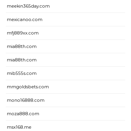
meekin365day.com
mexicanoo.com
mfj889xx.com
mia88th.com
mia88th.com
mib555s.com
mmgoldsbets.com
mono16888.com
moza888.com
msx168.me