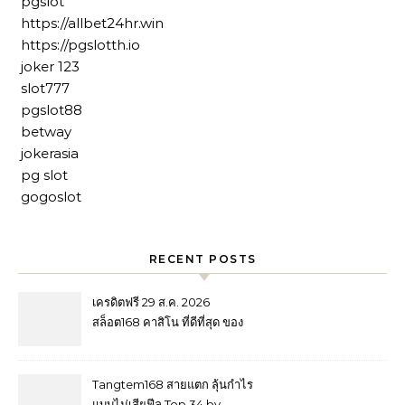
pgslot
https://allbet24hr.win
https://pgslotth.io
joker 123
slot777
pgslot88
betway
jokerasia
pg slot
gogoslot
RECENT POSTS
เครดิตฟรี 29 ส.ค. 2026
สล็อต168 คาสิโน ที่ดีที่สุด ของ
ไทย สมาชิกใหม่รับ 50% เกมคุร
ภาพ เว็บโปร่งใส ยูสเดียว เล่นได้
ทุกเกม เครดิตฟรี แจก เครดิตฟรี
Tangtem168 สายแตก ลุ้นกำไร
เยอะที่สุด Top 44 by Elvin
แบบไม่เสียฟีล Top 34 by