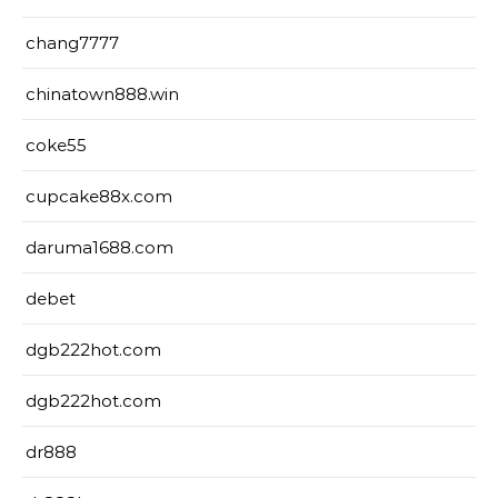
chang7777
chinatown888.win
coke55
cupcake88x.com
daruma1688.com
debet
dgb222hot.com
dgb222hot.com
dr888