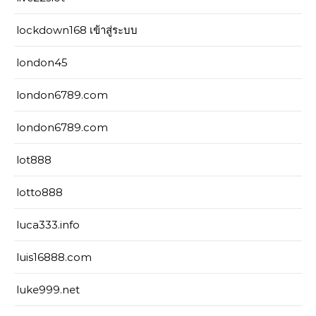
lockdown168 เข้าสู่ระบบ
london45
london6789.com
london6789.com
lot888
lotto888
luca333.info
luis16888.com
luke999.net