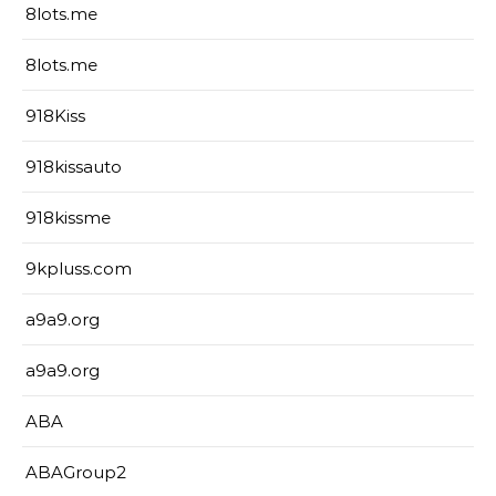
8lots.me
8lots.me
918Kiss
918kissauto
918kissme
9kpluss.com
a9a9.org
a9a9.org
ABA
ABAGroup2