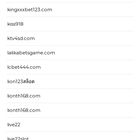
kingxxxbet123.com
kiss918
ktv4sd.com
lalikabetsgame.com
lcbet444.com
lion123สล็อต
lionth168.com
lionth168.com
live22
live22slot