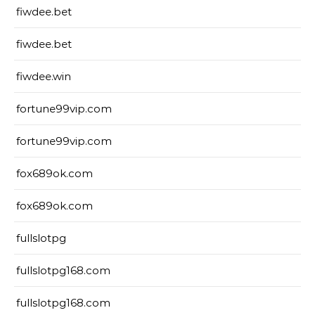
fiwdee.bet
fiwdee.bet
fiwdee.win
fortune99vip.com
fortune99vip.com
fox689ok.com
fox689ok.com
fullslotpg
fullslotpg168.com
fullslotpg168.com