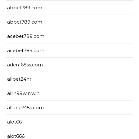
abbet789.com
abbet789.com
acebet789.com
acebet789.com
aden168ss.com
allbet24hr
allin99win.win
allone745s.com
alot66
alot666