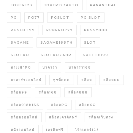
JOKER123
JOKER123AUTO
PANANTHAI
PG
PG77
PGSLOT
PG SLOT
PGSLOT99
PUNPRO777
PUSSY888
SAGAME
SAGAME168TH
SLOT
SLOTXO
SLOTXO24HR
SRETTHI99
ทางเข้าPG
บาคาร่า
บาคาร่า168
บาคาร่าออนไลน์
พุซซี่888
สล็อต
สล็อต66
สล็อต99
สล็อต168
สล็อต888
สล็อต918KISS
สล็อตPG
สล็อตXO
สล็อตออนไลน์
สล็อตเครดิตฟรี
สล็อตเว็บตรง
หนังออนไลน์
เครดิตฟรี
โจ๊กเกอร์123