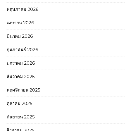
พฤษภาคม 2026
เมษายน 2026
มีนาคม 2026
กุมภาพันธ์ 2026
มกราคม 2026
ธันวาคม 2025
พฤศจิกายน 2025
ตุลาคม 2025
กันยายน 2025
สิงหาคม 2025