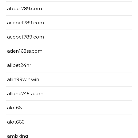
abbet789.com
acebet789.com
acebet789.com
aden168ss.com
allbet24hr
allin99win.win
allone745s.com
alot66
alot666
ambking