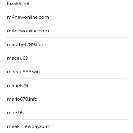
lux555.net
m4newonline.com
m4newonline.com
mac1bet789.com
macau69
macau888.win
mario678
mario678.info
mars95
meekin365day.com