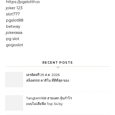
https://pgslotth.io
joker 123
slot777
pgslot88
betway
jokerasia
pg slot
gogoslot
RECENT POSTS
เครดิตฟรี 29 ส.ค. 2026
สล็อต168 คาสิโน ที่ดีที่สุด ของ
ไทย สมาชิกใหม่รับ 50% เกมคุร
ภาพ เว็บโปร่งใส ยูสเดียว เล่นได้
ทุกเกม เครดิตฟรี แจก เครดิตฟรี
Tangtem168 สายแตก ลุ้นกำไร
เยอะที่สุด Top 44 by Elvin
แบบไม่เสียฟีล Top 34 by
Hengjing168d.com
Carmelo Tangtem168e.com