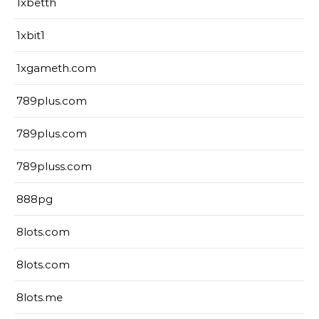
1xbetth
1xbit1
1xgameth.com
789plus.com
789plus.com
789pluss.com
888pg
8lots.com
8lots.com
8lots.me