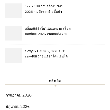
สมาชิกใหม่รับ 100% จ่ายตรง กี่
ล้านก็จ่าย คัดมาแล้ว เล่นได้ทุก
Jinda888 รวมสล็อตน่าเล่น
เกม tangtem168 ของรางวัล
2026 เกมดังจากค่ายชั้นนำ
กำลังรอ เจ้าของใหม่ 25
พร้อมรายละเอียดครบทุกมิติ 10
September 2569
July 2026 website ตรง
jin888.asia casino online เว็บ
สล็อต888 เว็บไซต์แตกง่าย สล็อต
แม่ ทดลองเล่น Top 51 by
ยอดนิยม 2026 รวมเกมดัง ค่าย
Ronnie
ชั้นนำ และฟีเจอร์ที่ผู้เล่นชื่นชอบ
casino เว็บใหญ่ ใหม่ล่าสุด Top
89 by Evelyn jin888.asia 6
Sexy168 25 กรกฎาคม 2026
August 26
sexy168 รู้ก่อนเลือกโต๊ะ เล่นได้
มั่นใจกว่า สมัครรับ 1,000 เกมดัง
ฟีเจอร์ครบ สัมผัสโต๊ะสดระดับ
พรีเมียม บาคาร่า สมัครปุ๊บ รับ
โปรปั๊บ Top 39 by Gloria
คลังเก็บ
sexy168c.com
กรกฎาคม 2026
มิถุนายน 2026