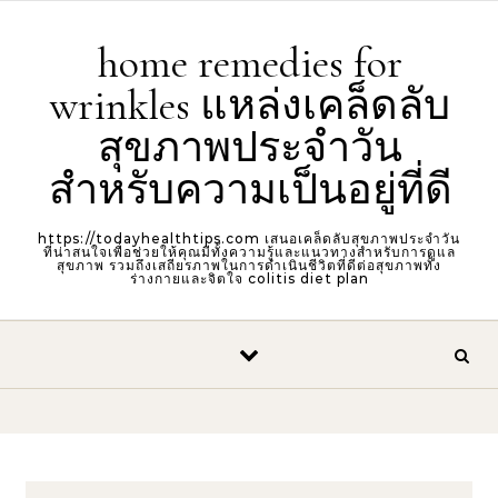
Skip to content
home remedies for
wrinkles แหล่งเคล็ดลับ
สุขภาพประจำวัน
สำหรับความเป็นอยู่ที่ดี
https://todayhealthtips.com เสนอเคล็ดลับสุขภาพประจำวัน
ที่น่าสนใจเพื่อช่วยให้คุณมีทั้งความรู้และแนวทางสำหรับการดูแล
สุขภาพ รวมถึงเสถียรภาพในการดำเนินชีวิตที่ดีต่อสุขภาพทั้ง
ร่างกายและจิตใจ colitis diet plan