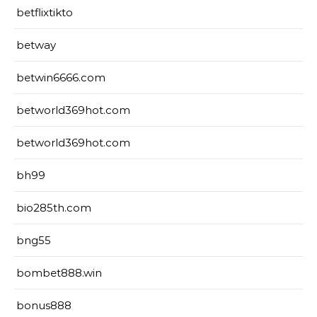
betflixtikto
betway
betwin6666.com
betworld369hot.com
betworld369hot.com
bh99
bio285th.com
bng55
bombet888.win
bonus888