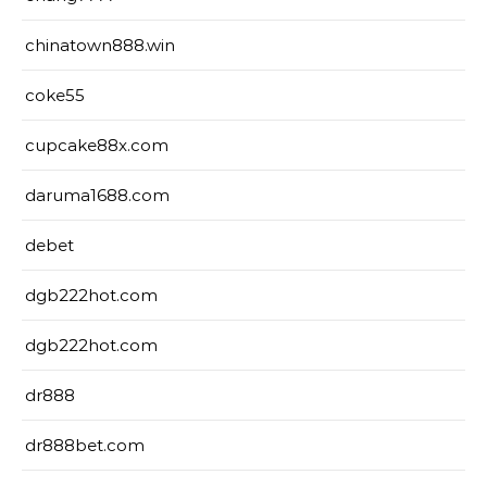
chinatown888.win
coke55
cupcake88x.com
daruma1688.com
debet
dgb222hot.com
dgb222hot.com
dr888
dr888bet.com