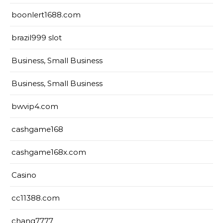
boonlert1688.com
brazil999 slot
Business, Small Business
Business, Small Business
bwvip4.com
cashgame168
cashgame168x.com
Casino
cc11388.com
chang7777