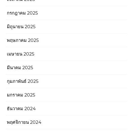
กรกฎาคม 2025
มิถุนายน 2025
พฤษภาคม 2025
เมษายน 2025
มีนาคม 2025
กุมภาพันธ์ 2025
มกราคม 2025
ธันวาคม 2024
พฤศจิกายน 2024