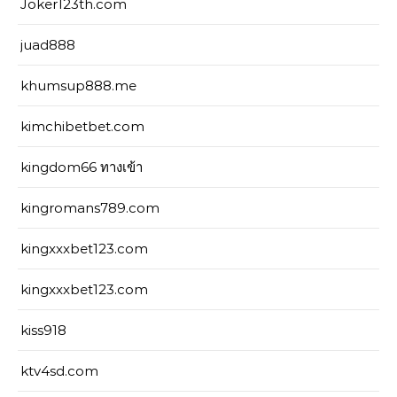
Joker123th.com
juad888
khumsup888.me
kimchibetbet.com
kingdom66 ทางเข้า
kingromans789.com
kingxxxbet123.com
kingxxxbet123.com
kiss918
ktv4sd.com