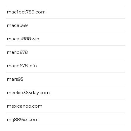
mac1bet789.com
macau69
macau888.win
mario678
mario678.info
mars95
meekin365day.com
mexicanoo.com
mfj889xx.com