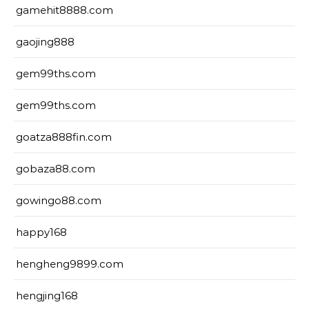
gamehit8888.com
gaojing888
gem99ths.com
gem99ths.com
goatza888fin.com
gobaza88.com
gowingo88.com
happy168
hengheng9899.com
hengjing168