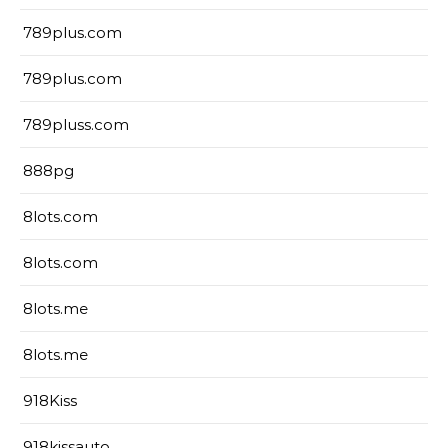
789plus.com
789plus.com
789pluss.com
888pg
8lots.com
8lots.com
8lots.me
8lots.me
918Kiss
918kissauto