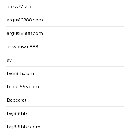
aress77.shop
argus16888.com
argus16888.com
askyouwin888
av
ba88th.com
babet555.com
Baccarat
baj88thb
baj88thbz.com