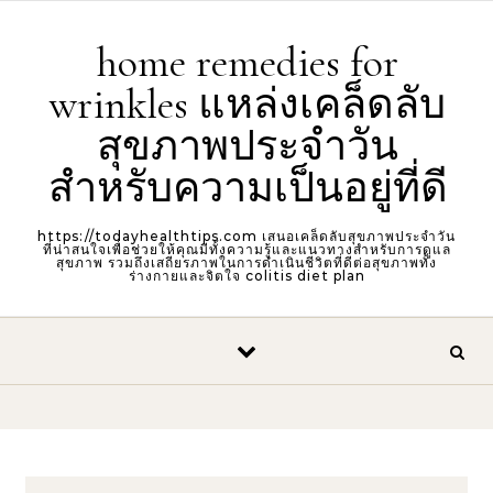
Skip to content
home remedies for
wrinkles แหล่งเคล็ดลับ
สุขภาพประจำวัน
สำหรับความเป็นอยู่ที่ดี
https://todayhealthtips.com เสนอเคล็ดลับสุขภาพประจำวัน
ที่น่าสนใจเพื่อช่วยให้คุณมีทั้งความรู้และแนวทางสำหรับการดูแล
สุขภาพ รวมถึงเสถียรภาพในการดำเนินชีวิตที่ดีต่อสุขภาพทั้ง
ร่างกายและจิตใจ colitis diet plan