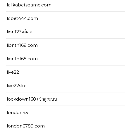
lalikabetsgame.com
lcbet444.com
lion123สล็อต
lionth168.com
lionth168.com
live22
live22slot
lockdown168 เข้าสู่ระบบ
london45
london6789.com