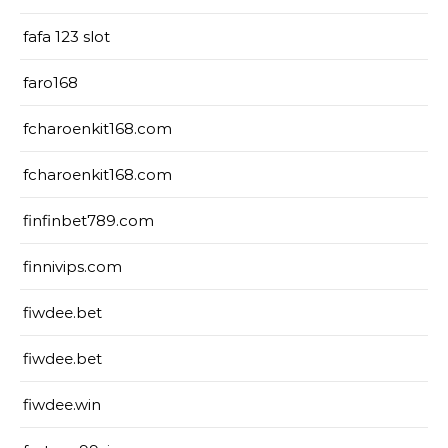
fafa 123 slot
faro168
fcharoenkit168.com
fcharoenkit168.com
finfinbet789.com
finnivips.com
fiwdee.bet
fiwdee.bet
fiwdee.win