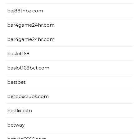
baj88thbz.com
bar4game24hr.com
bar4game24hr.com
baslot168
baslot168bet.com
bestbet
betboxclubs.com
betflixtikto
betway