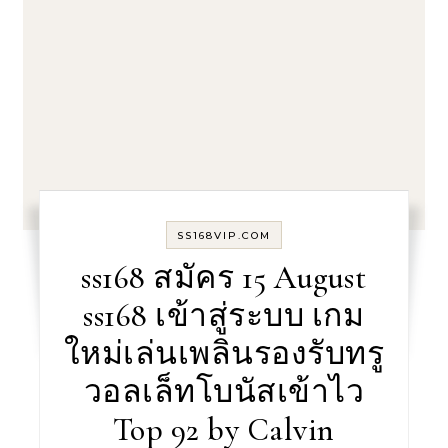
SS168VIP.COM
ss168 สมัคร 15 August
ss168 เข้าสู่ระบบ เกม
ใหม่เล่นเพลินรองรับทรู
วอลเล็ทโบนัสเข้าไว
Top 92 by Calvin