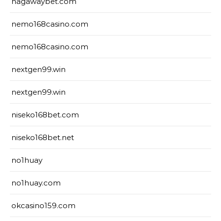
nagawaybet.com
nemo168casino.com
nemo168casino.com
nextgen99.win
nextgen99.win
niseko168bet.com
niseko168bet.net
no1huay
no1huay.com
okcasino159.com