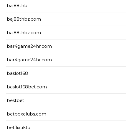
baj88thb
baj88thbz.com
baj88thbz.com
bar4game24hr.com
bar4game24hr.com
baslot168
baslot168bet.com
bestbet
betboxclubs.com
betflixtikto