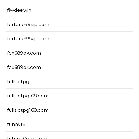
fiwdee.win
fortune99vip.com
fortune99vip.com
fox689ok.com
fox689ok.com
fullslotpg
fullslotpg168.com
fullslotpg168.com
funny18
future24bet.com