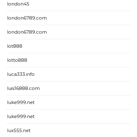
london45
london6789.com
london6789.com
lot888
lotto888
luca333.info
luis16888.com
luke999.net
luke999.net
lux555.net