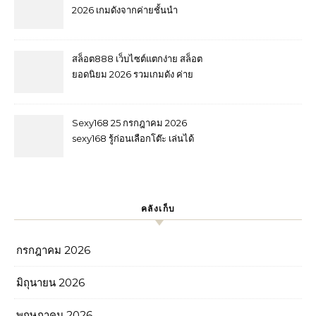
เกม tangtem168 ของรางวัล
2026 เกมดังจากค่ายชั้นนำ
กำลังรอ เจ้าของใหม่ 25
พร้อมรายละเอียดครบทุกมิติ 10
September 2569
July 2026 website ตรง
jin888.asia casino online เว็บ
สล็อต888 เว็บไซต์แตกง่าย สล็อต
แม่ ทดลองเล่น Top 51 by
ยอดนิยม 2026 รวมเกมดัง ค่าย
Ronnie
ชั้นนำ และฟีเจอร์ที่ผู้เล่นชื่นชอบ
casino เว็บใหญ่ ใหม่ล่าสุด Top
89 by Evelyn jin888.asia 6
Sexy168 25 กรกฎาคม 2026
August 26
sexy168 รู้ก่อนเลือกโต๊ะ เล่นได้
มั่นใจกว่า สมัครรับ 1,000 เกมดัง
ฟีเจอร์ครบ สัมผัสโต๊ะสดระดับ
พรีเมียม บาคาร่า สมัครปุ๊บ รับ
โปรปั๊บ Top 39 by Gloria
คลังเก็บ
sexy168c.com
กรกฎาคม 2026
มิถุนายน 2026
พฤษภาคม 2026