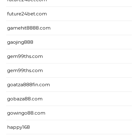
future24bet.com
gamehit8888.com
gaojing888
gem99ths.com
gem99ths.com
goatza888fin.com
gobaza88.com
gowingo88.com
happy168