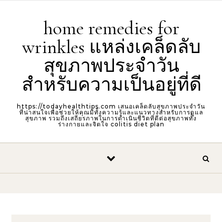
Skip to content
home remedies for
wrinkles แหล่งเคล็ดลับ
สุขภาพประจำวัน
สำหรับความเป็นอยู่ที่ดี
https://todayhealthtips.com เสนอเคล็ดลับสุขภาพประจำวัน
ที่น่าสนใจเพื่อช่วยให้คุณมีทั้งความรู้และแนวทางสำหรับการดูแล
สุขภาพ รวมถึงเสถียรภาพในการดำเนินชีวิตที่ดีต่อสุขภาพทั้ง
ร่างกายและจิตใจ colitis diet plan