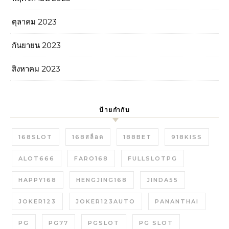
ตุลาคม 2023
กันยายน 2023
สิงหาคม 2023
ป้ายกำกับ
168SLOT
168สล็อต
188BET
918KISS
ALOT666
FARO168
FULLSLOTPG
HAPPY168
HENGJING168
JINDA55
JOKER123
JOKER123AUTO
PANANTHAI
PG
PG77
PGSLOT
PG SLOT