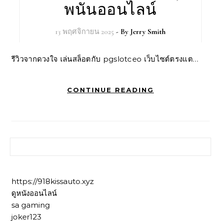
พนันออนไลน์
13 พฤศจิกายน 2025
- By
Jerry Smith
รีวิวจากดวงใจ เล่นสล็อตกับ pgslotceo เว็บไซต์ตรงแต…
CONTINUE READING
ค้นหาสำหรับ:
https://918kissauto.xyz
ดูหนังออนไลน์
sa gaming
joker123