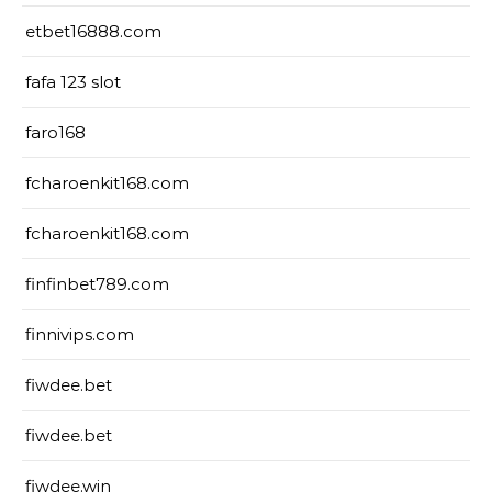
etbet16888.com
fafa 123 slot
faro168
fcharoenkit168.com
fcharoenkit168.com
finfinbet789.com
finnivips.com
fiwdee.bet
fiwdee.bet
fiwdee.win