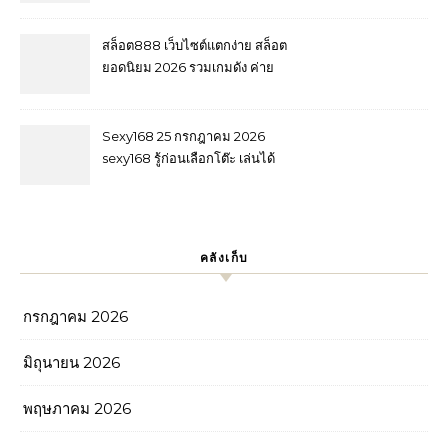
September 2569
July 2026 website ตรง
jin888.asia casino online เว็บ
สล็อต888 เว็บไซต์แตกง่าย สล็อต
แม่ ทดลองเล่น Top 51 by
ยอดนิยม 2026 รวมเกมดัง ค่าย
Ronnie
ชั้นนำ และฟีเจอร์ที่ผู้เล่นชื่นชอบ
casino เว็บใหญ่ ใหม่ล่าสุด Top
89 by Evelyn jin888.asia 6
Sexy168 25 กรกฎาคม 2026
August 26
sexy168 รู้ก่อนเลือกโต๊ะ เล่นได้
มั่นใจกว่า สมัครรับ 1,000 เกมดัง
ฟีเจอร์ครบ สัมผัสโต๊ะสดระดับ
พรีเมียม บาคาร่า สมัครปุ๊บ รับ
โปรปั๊บ Top 39 by Gloria
คลังเก็บ
sexy168c.com
กรกฎาคม 2026
มิถุนายน 2026
พฤษภาคม 2026