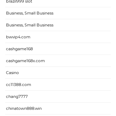
brazil999 slot
Business, Small Business
Business, Small Business
bwvip4.com
cashgame168
cashgame168x.com
Casino
cc11388.com
chang7777
chinatown888.win