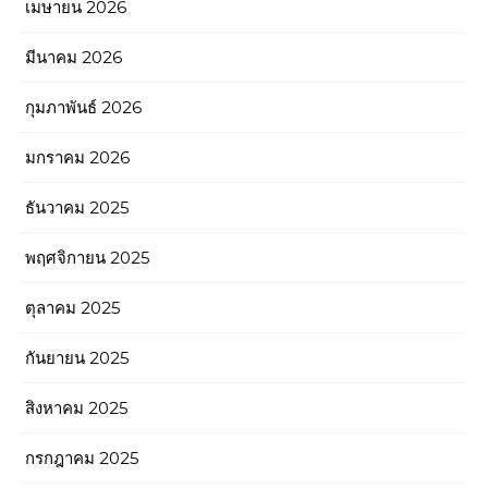
เมษายน 2026
มีนาคม 2026
กุมภาพันธ์ 2026
มกราคม 2026
ธันวาคม 2025
พฤศจิกายน 2025
ตุลาคม 2025
กันยายน 2025
สิงหาคม 2025
กรกฎาคม 2025