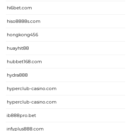
hi6bet.com
hiso8888s.com
hongkong456
huayhit88
hubbet168.com
hydra888
hyperclub-casino.com
hyperclub-casino.com
ib888pro.bet
infyplus888.com