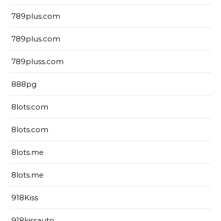
789plus.com
789plus.com
789pluss.com
888pg
8lots.com
8lots.com
8lots.me
8lots.me
918Kiss
918kissauto