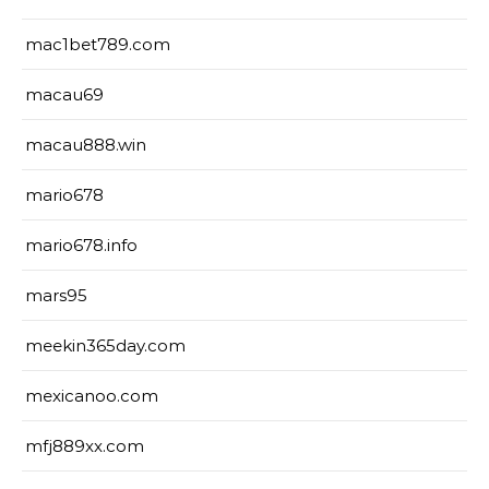
mac1bet789.com
macau69
macau888.win
mario678
mario678.info
mars95
meekin365day.com
mexicanoo.com
mfj889xx.com