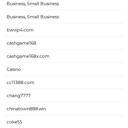
Business, Small Business
Business, Small Business
bwvip4.com
cashgame168
cashgame168x.com
Casino
cc11388.com
chang7777
chinatown888.win
coke55