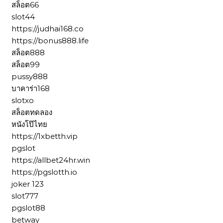
สล็อต66
slot44
https://judhai168.co
https://bonus888.life
สล็อต888
สล็อต99
pussy888
บาคาร่า168
slotxo
สล็อตทดลอง
หนังโป๊ไทย
https://1xbetth.vip
pgslot
https://allbet24hr.win
https://pgslotth.io
joker 123
slot777
pgslot88
betway