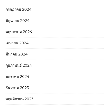
กรกฎาคม 2024
มิถุนายน 2024
พฤษภาคม 2024
เมษายน 2024
มีนาคม 2024
กุมภาพันธ์ 2024
มกราคม 2024
ธันวาคม 2023
พฤศจิกายน 2023