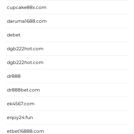
cupcake88x.com
daruma1688.com
debet
dgb222hot.com
dgb222hot.com
dr888
dr888bet.com
ek4567.com
enjoy24.fun
etbet16888.com