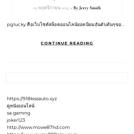
19 พฤศจิกายน 2025
- By
Jerry Smith
pglucky คือเว็บไซต์สล็อตออนไลน์ยอดนิยมอันดับต้นๆขอ…
CONTINUE READING
ค้นหาสำหรับ:
https://918kissauto.xyz
ดูหนังออนไลน์
sa gaming
joker123
http://www.movie87hd.com