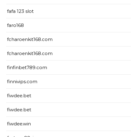
fafa 123 slot
faro168
fcharoenkit168.com
fcharoenkit168.com
finfinbet789.com
finnivips.com
fiwdee.bet
fiwdee.bet
fiwdee.win