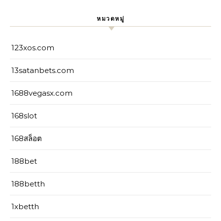
หมวดหมู่
123xos.com
13satanbets.com
1688vegasx.com
168slot
168สล็อต
188bet
188betth
1xbetth