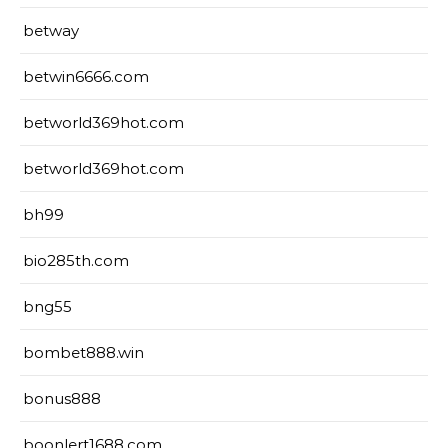
betway
betwin6666.com
betworld369hot.com
betworld369hot.com
bh99
bio285th.com
bng55
bombet888.win
bonus888
boonlert1688.com