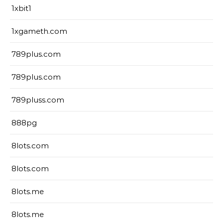
1xbit1
1xgameth.com
789plus.com
789plus.com
789pluss.com
888pg
8lots.com
8lots.com
8lots.me
8lots.me