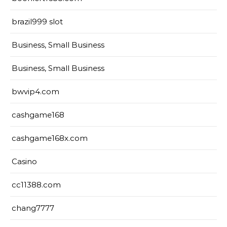
brazil999 slot
Business, Small Business
Business, Small Business
bwvip4.com
cashgame168
cashgame168x.com
Casino
cc11388.com
chang7777