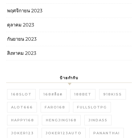
พฤศจิกายน 2023
ตุลาคม 2023
กันยายน 2023
สิงหาคม 2023
ป้ายกำกับ
168SLOT
168สล็อต
188BET
918KISS
ALOT666
FARO168
FULLSLOTPG
HAPPY168
HENGJING168
JINDA55
JOKER123
JOKER123AUTO
PANANTHAI