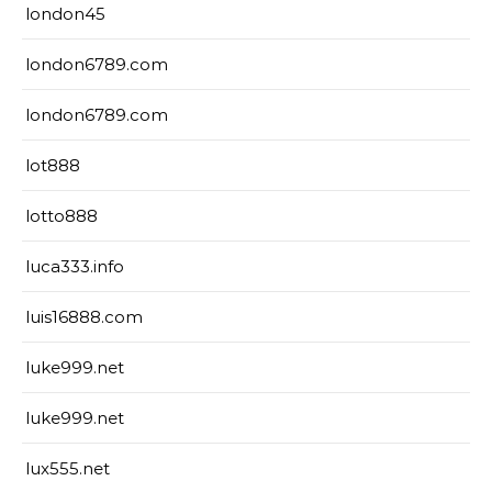
london45
london6789.com
london6789.com
lot888
lotto888
luca333.info
luis16888.com
luke999.net
luke999.net
lux555.net