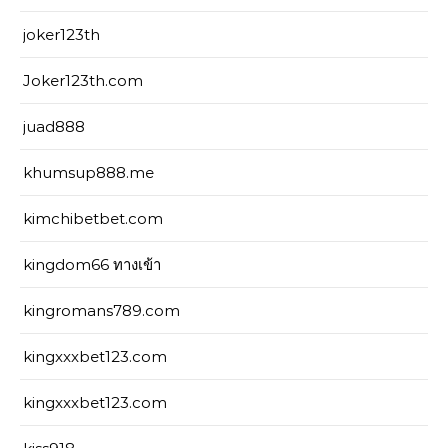
joker123th
Joker123th.com
juad888
khumsup888.me
kimchibetbet.com
kingdom66 ทางเข้า
kingromans789.com
kingxxxbet123.com
kingxxxbet123.com