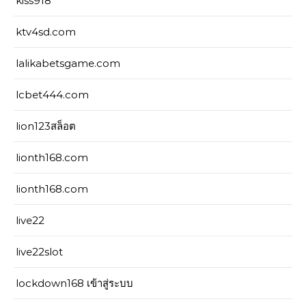
kiss918
ktv4sd.com
lalikabetsgame.com
lcbet444.com
lion123สล็อต
lionth168.com
lionth168.com
live22
live22slot
lockdown168 เข้าสู่ระบบ