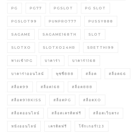
PG
PG77
PGSLOT
PG SLOT
PGSLOT99
PUNPRO777
PUSSY888
SAGAME
SAGAME168TH
SLOT
SLOTXO
SLOTXO24HR
SRETTHI99
ทางเข้าPG
บาคาร่า
บาคาร่า168
บาคาร่าออนไลน์
พุซซี่888
สล็อต
สล็อต66
สล็อต99
สล็อต168
สล็อต888
สล็อต918KISS
สล็อตPG
สล็อตXO
สล็อตออนไลน์
สล็อตเครดิตฟรี
สล็อตเว็บตรง
หนังออนไลน์
เครดิตฟรี
โจ๊กเกอร์123