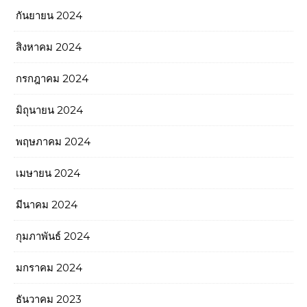
กันยายน 2024
สิงหาคม 2024
กรกฎาคม 2024
มิถุนายน 2024
พฤษภาคม 2024
เมษายน 2024
มีนาคม 2024
กุมภาพันธ์ 2024
มกราคม 2024
ธันวาคม 2023