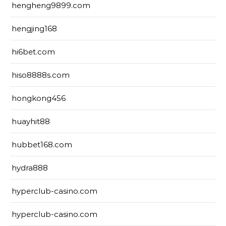
hengheng9899.com
hengjing168
hi6bet.com
hiso8888s.com
hongkong456
huayhit88
hubbet168.com
hydra888
hyperclub-casino.com
hyperclub-casino.com