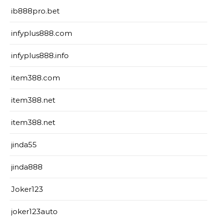
ib888pro.bet
infyplus888.com
infyplus888.info
item388.com
item388.net
item388.net
jinda55
jinda888
Joker123
joker123auto