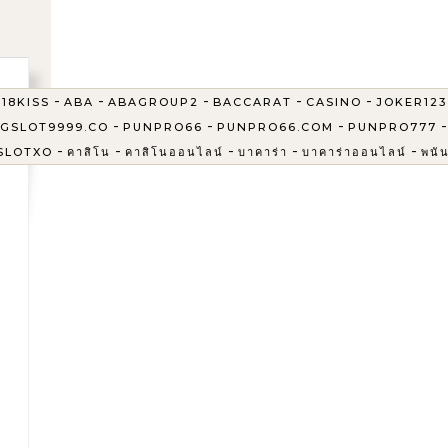
-
-
-
-
-
918KISS
ABA
ABAGROUP2
BACCARAT
CASINO
JOKER123
-
-
-
GSLOT9999.CO
PUNPRO66
PUNPRO66.COM
PUNPRO777
-
-
-
-
-
SLOTXO
คาสิโน
คาสิโนออนไลน์
บาคาร่า
บาคาร่าออนไลน์
พนั