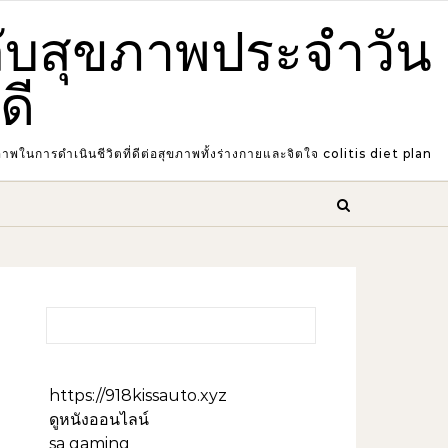
ดลับสุขภาพประจำวัน
ดี
ในการดำเนินชีวิตที่ดีต่อสุขภาพทั้งร่างกายและจิตใจ colitis diet plan
ค้นหาสำหรับ:
https://918kissauto.xyz
ดูหนังออนไลน์
sa gaming