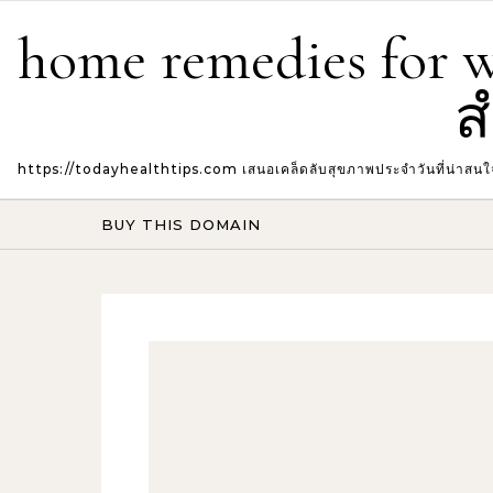
Skip to content
home remedies for
ส
https://todayhealthtips.com เสนอเคล็ดลับสุขภาพประจำวันที่น่าสนใจเพ
BUY THIS DOMAIN