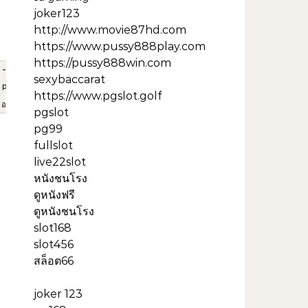
joker123
http://www.movie87hd.com
https://www.pussy888play.com
https://pussy888win.com
-
-
-
-
-
JOKER123TH.COM
NO1HUAY
NO1HUAY.COM
PG
PG
sexybaccarat
-
-
-
-
PUNPRO777.COM
PUSSY888
SAGAME168TH.COM
SEXYBA
https://www.pgslot.golf
-
-
-
-
-
นออนไลน์
สล็อต
สล็อตออนไลน์
เกมยิงปลา
เว็บพนัน
เว็บพนันออ
pgslot
pg99
fullslot
live22slot
หนังชนโรง
ดูหนังฟรี
ดูหนังชนโรง
slot168
slot456
สล็อต66
joker 123