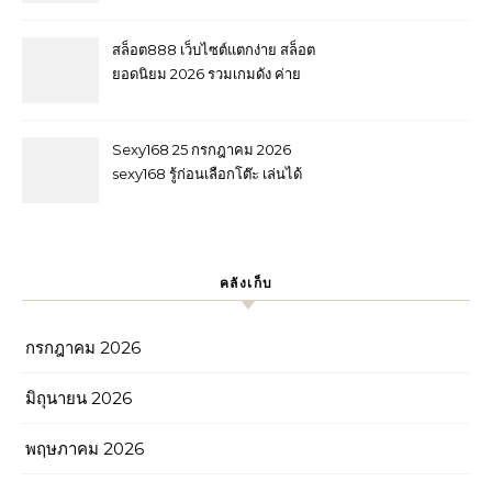
September 2569
July 2026 website ตรง
jin888.asia casino online เว็บ
สล็อต888 เว็บไซต์แตกง่าย สล็อต
แม่ ทดลองเล่น Top 51 by
ยอดนิยม 2026 รวมเกมดัง ค่าย
Ronnie
ชั้นนำ และฟีเจอร์ที่ผู้เล่นชื่นชอบ
casino เว็บใหญ่ ใหม่ล่าสุด Top
89 by Evelyn jin888.asia 6
Sexy168 25 กรกฎาคม 2026
August 26
sexy168 รู้ก่อนเลือกโต๊ะ เล่นได้
มั่นใจกว่า สมัครรับ 1,000 เกมดัง
ฟีเจอร์ครบ สัมผัสโต๊ะสดระดับ
พรีเมียม บาคาร่า สมัครปุ๊บ รับ
โปรปั๊บ Top 39 by Gloria
คลังเก็บ
sexy168c.com
กรกฎาคม 2026
มิถุนายน 2026
พฤษภาคม 2026