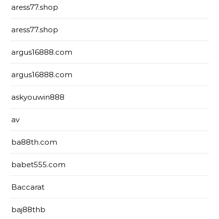
aress77.shop
aress77.shop
argus16888.com
argus16888.com
askyouwin888
av
ba88th.com
babet555.com
Baccarat
baj88thb