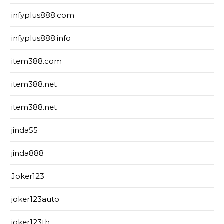
infyplus888.com
infyplus888.info
item388.com
item388.net
item388.net
jinda55
jinda888
Joker123
joker123auto
joker123th