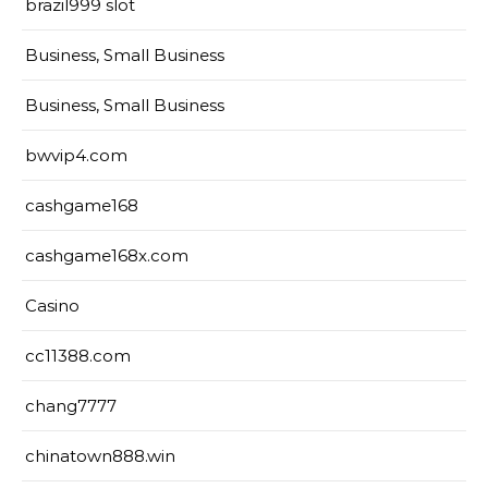
brazil999 slot
Business, Small Business
Business, Small Business
bwvip4.com
cashgame168
cashgame168x.com
Casino
cc11388.com
chang7777
chinatown888.win