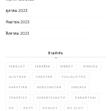
ตุลาคม 2023
กันยายน 2023
สิงหาคม 2023
ป้ายกำกับ
168SLOT
168สล็อต
188BET
918KISS
ALOT666
FARO168
FULLSLOTPG
HAPPY168
HENGJING168
JINDA55
JOKER123
JOKER123AUTO
PANANTHAI
PG
PG77
PGSLOT
PG SLOT