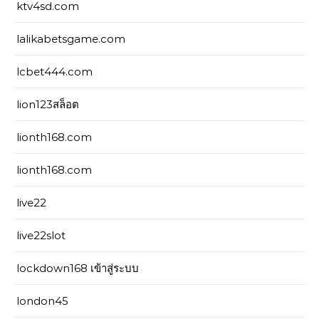
ktv4sd.com
lalikabetsgame.com
lcbet444.com
lion123สล็อต
lionth168.com
lionth168.com
live22
live22slot
lockdown168 เข้าสู่ระบบ
london45