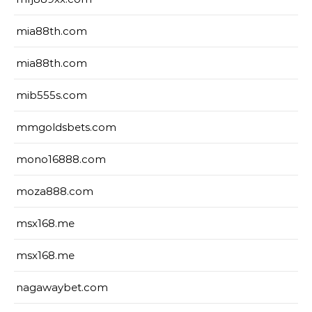
mia88th.com
mia88th.com
mib555s.com
mmgoldsbets.com
mono16888.com
moza888.com
msx168.me
msx168.me
nagawaybet.com