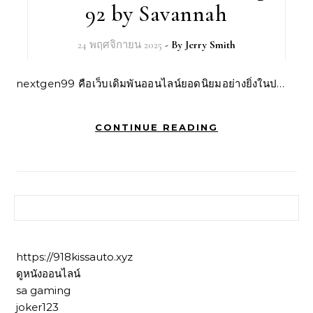
92 by Savannah
24 พฤศจิกายน 2025
- By
Jerry Smith
nextgen99 คือเว็บเดิมพันออนไลน์ยอดนิยมอย่างยิ่งในป…
CONTINUE READING
ค้นหาสำหรับ:
https://918kissauto.xyz
ดูหนังออนไลน์
sa gaming
joker123