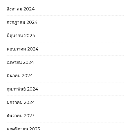
สิงหาคม 2024
กรกฎาคม 2024
มิถุนายน 2024
พฤษภาคม 2024
เมษายน 2024
มีนาคม 2024
กุมภาพันธ์ 2024
มกราคม 2024
ธันวาคม 2023
พฤศจิกายน 2023