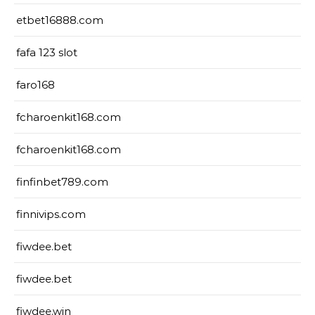
etbet16888.com
fafa 123 slot
faro168
fcharoenkit168.com
fcharoenkit168.com
finfinbet789.com
finnivips.com
fiwdee.bet
fiwdee.bet
fiwdee.win