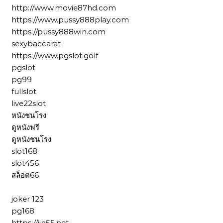
http://www.movie87hd.com
https://www.pussy888play.com
https://pussy888win.com
sexybaccarat
https://www.pgslot.golf
pgslot
pg99
fullslot
live22slot
หนังชนโรง
ดูหนังฟรี
ดูหนังชนโรง
slot168
slot456
สล็อต66
joker 123
pg168
https://jin55.net