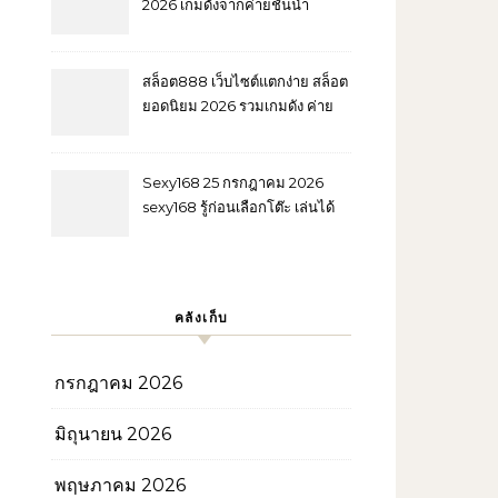
เกม tangtem168 ของรางวัล
2026 เกมดังจากค่ายชั้นนำ
กำลังรอ เจ้าของใหม่ 25
พร้อมรายละเอียดครบทุกมิติ 10
September 2569
July 2026 website ตรง
jin888.asia casino online เว็บ
สล็อต888 เว็บไซต์แตกง่าย สล็อต
แม่ ทดลองเล่น Top 51 by
ยอดนิยม 2026 รวมเกมดัง ค่าย
Ronnie
ชั้นนำ และฟีเจอร์ที่ผู้เล่นชื่นชอบ
casino เว็บใหญ่ ใหม่ล่าสุด Top
89 by Evelyn jin888.asia 6
Sexy168 25 กรกฎาคม 2026
August 26
sexy168 รู้ก่อนเลือกโต๊ะ เล่นได้
มั่นใจกว่า สมัครรับ 1,000 เกมดัง
ฟีเจอร์ครบ สัมผัสโต๊ะสดระดับ
พรีเมียม บาคาร่า สมัครปุ๊บ รับ
โปรปั๊บ Top 39 by Gloria
คลังเก็บ
sexy168c.com
กรกฎาคม 2026
มิถุนายน 2026
พฤษภาคม 2026