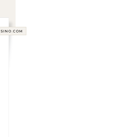
SINO.COM