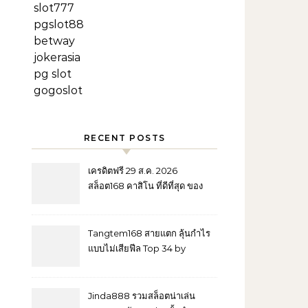
slot777
pgslot88
betway
jokerasia
pg slot
gogoslot
RECENT POSTS
เครดิตฟรี 29 ส.ค. 2026
สล็อต168 คาสิโน ที่ดีที่สุด ของ
ไทย สมาชิกใหม่รับ 50% เกมคุร
ภาพ เว็บโปร่งใส ยูสเดียว เล่นได้
ทุกเกม เครดิตฟรี แจก เครดิตฟรี
Tangtem168 สายแตก ลุ้นกำไร
เยอะที่สุด Top 44 by Elvin
แบบไม่เสียฟีล Top 34 by
Hengjing168d.com
Carmelo Tangtem168e.com
สมาชิกใหม่รับ 100% จ่ายตรง กี่
ล้านก็จ่าย คัดมาแล้ว เล่นได้ทุก
Jinda888 รวมสล็อตน่าเล่น