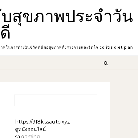
ดลับสุขภาพประจำวัน
ดี
ในการดำเนินชีวิตที่ดีต่อสุขภาพทั้งร่างกายและจิตใจ colitis diet plan
ค้นหาสำหรับ:
https://918kissauto.xyz
ดูหนังออนไลน์
sa gaming