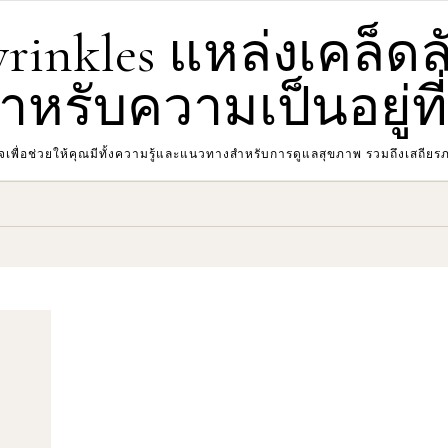
 wrinkles แหล่งเคล็
ำหรับความเป็นอยู่ที่
ื่อช่วยให้คุณมีทั้งความรู้และแนวทางสำหรับการดูแลสุขภาพ รวมถึงเสถียรภาพ