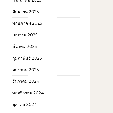
กรกฎาคม 2025
มิถุนายน 2025
พฤษภาคม 2025
เมษายน 2025
มีนาคม 2025
กุมภาพันธ์ 2025
มกราคม 2025
ธันวาคม 2024
พฤศจิกายน 2024
ตุลาคม 2024