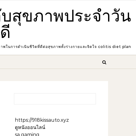
ดลับสุขภาพประจำวัน
ดี
ในการดำเนินชีวิตที่ดีต่อสุขภาพทั้งร่างกายและจิตใจ colitis diet plan
ค้นหาสำหรับ:
https://918kissauto.xyz
ดูหนังออนไลน์
sa gaming