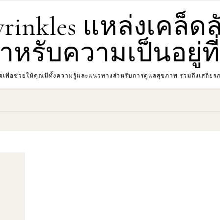
 wrinkles แหล่งเคล็
ำหรับความเป็นอยู่ที่
ื่อช่วยให้คุณมีทั้งความรู้และแนวทางสำหรับการดูแลสุขภาพ รวมถึงเสถียรภาพ