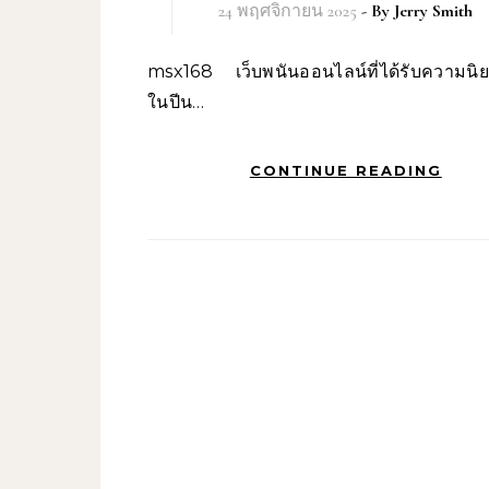
24 พฤศจิกายน 2025
- By
Jerry Smith
msx168 เว็บพนันออนไลน์ที่ได้รับความนิยมสูงสุด
ในปีน…
CONTINUE READING