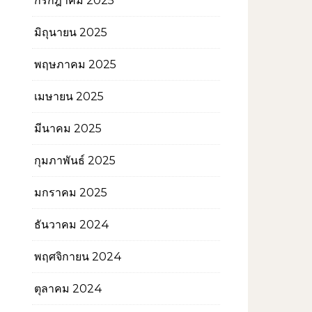
กรกฎาคม 2025
มิถุนายน 2025
พฤษภาคม 2025
เมษายน 2025
มีนาคม 2025
กุมภาพันธ์ 2025
มกราคม 2025
ธันวาคม 2024
พฤศจิกายน 2024
ตุลาคม 2024