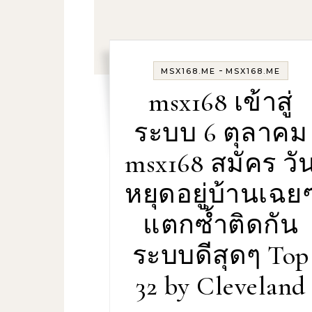
-
MSX168.ME
MSX168.ME
msx168 เข้าสู่
ระบบ 6 ตุลาคม
msx168 สมัคร วั
หยุดอยู่บ้านเฉย
แตกซ้ำติดกัน
ระบบดีสุดๆ Top
32 by Cleveland