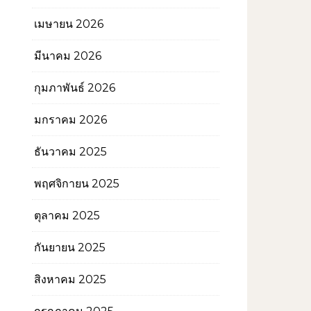
เมษายน 2026
มีนาคม 2026
กุมภาพันธ์ 2026
มกราคม 2026
ธันวาคม 2025
พฤศจิกายน 2025
ตุลาคม 2025
กันยายน 2025
สิงหาคม 2025