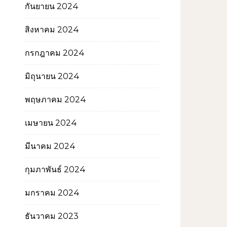
กันยายน 2024
สิงหาคม 2024
กรกฎาคม 2024
มิถุนายน 2024
พฤษภาคม 2024
เมษายน 2024
มีนาคม 2024
กุมภาพันธ์ 2024
มกราคม 2024
ธันวาคม 2023