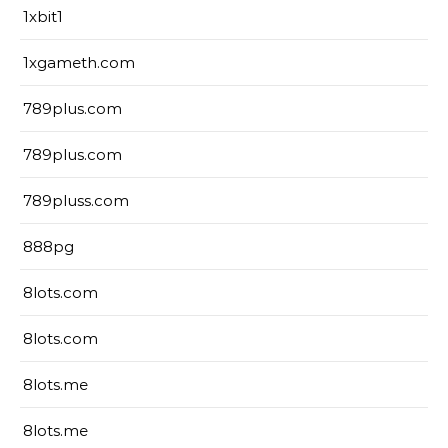
1xbit1
1xgameth.com
789plus.com
789plus.com
789pluss.com
888pg
8lots.com
8lots.com
8lots.me
8lots.me