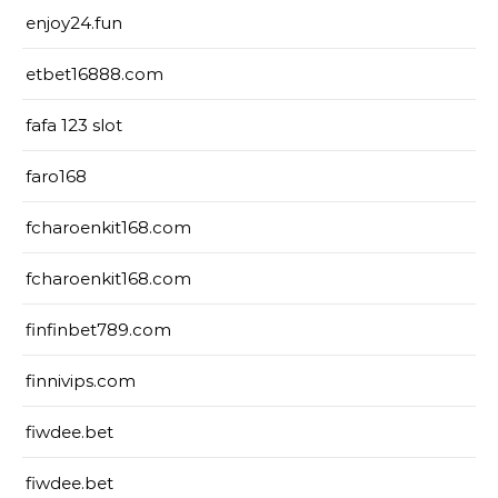
enjoy24.fun
etbet16888.com
fafa 123 slot
faro168
fcharoenkit168.com
fcharoenkit168.com
finfinbet789.com
finnivips.com
fiwdee.bet
fiwdee.bet