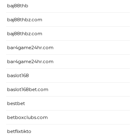
baj88thb
baj88thbz.com
baj88thbz.com
bar4game24hr.com
bar4game24hr.com
baslot168
baslot168bet.com
bestbet
betboxclubs.com
betflixtikto