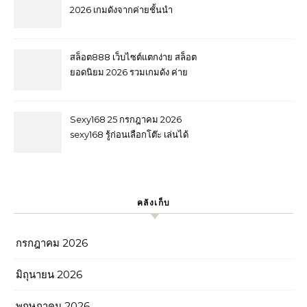
เกม tangtem168 ของรางวัล
2026 เกมดังจากค่ายชั้นนำ
กำลังรอ เจ้าของใหม่ 25
พร้อมรายละเอียดครบทุกมิติ 10
September 2569
July 2026 website ตรง
jin888.asia casino online เว็บ
สล็อต888 เว็บไซต์แตกง่าย สล็อต
แม่ ทดลองเล่น Top 51 by
ยอดนิยม 2026 รวมเกมดัง ค่าย
Ronnie
ชั้นนำ และฟีเจอร์ที่ผู้เล่นชื่นชอบ
casino เว็บใหญ่ ใหม่ล่าสุด Top
89 by Evelyn jin888.asia 6
Sexy168 25 กรกฎาคม 2026
August 26
sexy168 รู้ก่อนเลือกโต๊ะ เล่นได้
มั่นใจกว่า สมัครรับ 1,000 เกมดัง
ฟีเจอร์ครบ สัมผัสโต๊ะสดระดับ
พรีเมียม บาคาร่า สมัครปุ๊บ รับ
โปรปั๊บ Top 39 by Gloria
คลังเก็บ
sexy168c.com
กรกฎาคม 2026
มิถุนายน 2026
พฤษภาคม 2026