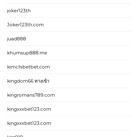
joker123th
Joker123th.com
juad888
khumsup888.me
kimchibetbet.com
kingdom66 ทางเข้า
kingromans789.com
kingxxxbet123.com
kingxxxbet123.com