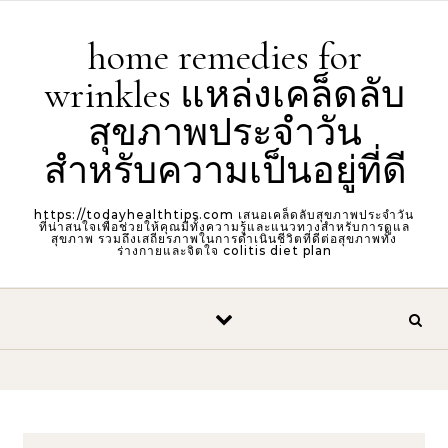
Skip to content
home remedies for
wrinkles แหล่งเคล็ดลับ
สุขภาพประจำวัน
สำหรับความเป็นอยู่ที่ดี
https://todayhealthtips.com เสนอเคล็ดลับสุขภาพประจำวัน
ที่น่าสนใจเพื่อช่วยให้คุณมีทั้งความรู้และแนวทางสำหรับการดูแล
สุขภาพ รวมถึงเสถียรภาพในการดำเนินชีวิตที่ดีต่อสุขภาพทั้ง
ร่างกายและจิตใจ colitis diet plan