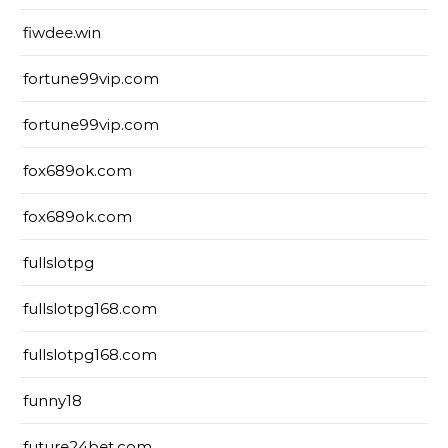
fiwdee.win
fortune99vip.com
fortune99vip.com
fox689ok.com
fox689ok.com
fullslotpg
fullslotpg168.com
fullslotpg168.com
funny18
future24bet.com