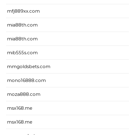
mfj889xx.com
mia88th.com
mia88th.com
mib555s.com
mmgoldsbets.com
mono16888.com
moza888.com
msx168.me
msx168.me