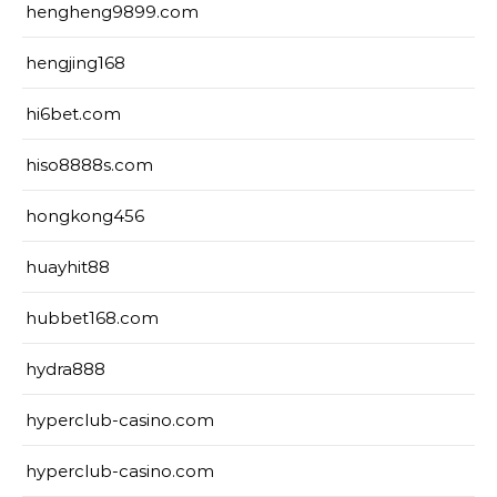
hengheng9899.com
hengjing168
hi6bet.com
hiso8888s.com
hongkong456
huayhit88
hubbet168.com
hydra888
hyperclub-casino.com
hyperclub-casino.com