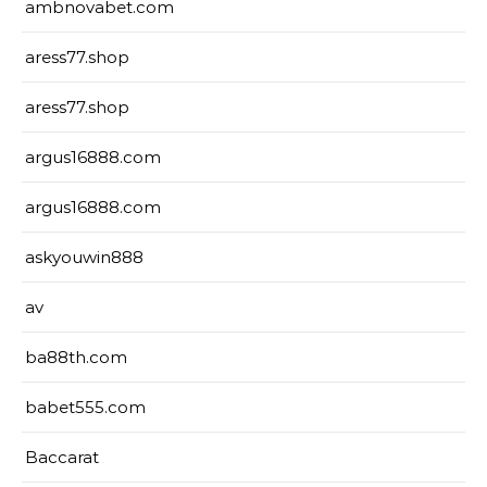
ambnovabet.com
aress77.shop
aress77.shop
argus16888.com
argus16888.com
askyouwin888
av
ba88th.com
babet555.com
Baccarat