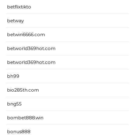
betflixtikto
betway
betwin6666.com
betworld369hot.com
betworld369hot.com
bh99
bio285th.com
bng55
bombet888.win
bonus888