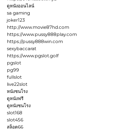
ดูหนังออนไลน์
sa gaming
joker123
http://www.movie87hd.com
https://www.pussy888play.com
https://pussy888win.com
sexybaccarat
https://www.pgslot.golf
pgslot
pg99
fullslot
live22slot
หนังชนโรง
ดูหนังฟรี
ดูหนังชนโรง
slot168
slot456
สล็อต66