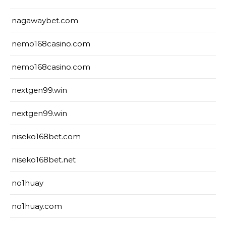
nagawaybet.com
nemo168casino.com
nemo168casino.com
nextgen99.win
nextgen99.win
niseko168bet.com
niseko168bet.net
no1huay
no1huay.com