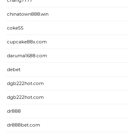
chang7777
chinatown888.win
coke55
cupcake88x.com
daruma1688.com
debet
dgb222hot.com
dgb222hot.com
dr888
dr888bet.com