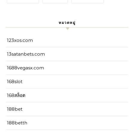
หมวดหมู่
123xos.com
13satanbets.com
1688vegasx.com
168slot
168สล็อต
188bet
188betth