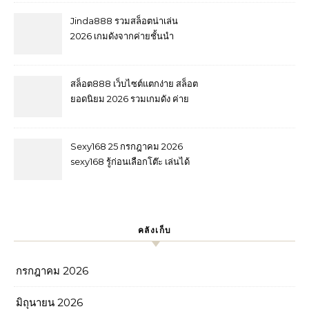
สมาชิกใหม่รับ 100% จ่ายตรง กี่
ล้านก็จ่าย คัดมาแล้ว เล่นได้ทุก
Jinda888 รวมสล็อตน่าเล่น
เกม tangtem168 ของรางวัล
2026 เกมดังจากค่ายชั้นนำ
กำลังรอ เจ้าของใหม่ 25
พร้อมรายละเอียดครบทุกมิติ 10
September 2569
July 2026 website ตรง
jin888.asia casino online เว็บ
สล็อต888 เว็บไซต์แตกง่าย สล็อต
แม่ ทดลองเล่น Top 51 by
ยอดนิยม 2026 รวมเกมดัง ค่าย
Ronnie
ชั้นนำ และฟีเจอร์ที่ผู้เล่นชื่นชอบ
casino เว็บใหญ่ ใหม่ล่าสุด Top
89 by Evelyn jin888.asia 6
Sexy168 25 กรกฎาคม 2026
August 26
sexy168 รู้ก่อนเลือกโต๊ะ เล่นได้
มั่นใจกว่า สมัครรับ 1,000 เกมดัง
ฟีเจอร์ครบ สัมผัสโต๊ะสดระดับ
พรีเมียม บาคาร่า สมัครปุ๊บ รับ
โปรปั๊บ Top 39 by Gloria
คลังเก็บ
sexy168c.com
กรกฎาคม 2026
มิถุนายน 2026