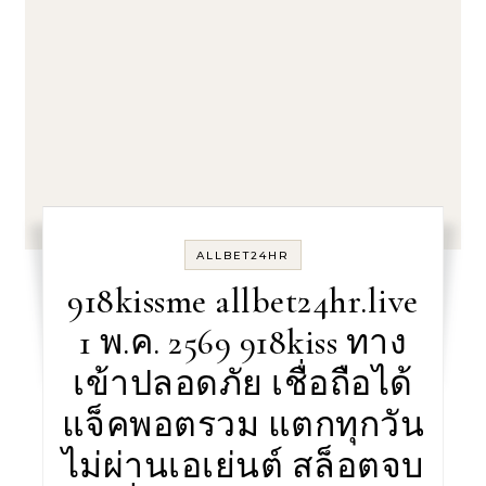
ALLBET24HR
918kissme allbet24hr.live
1 พ.ค. 2569 918kiss ทาง
เข้าปลอดภัย เชื่อถือได้
แจ็คพอตรวม แตกทุกวัน
ไม่ผ่านเอเย่นต์ สล็อตจบ