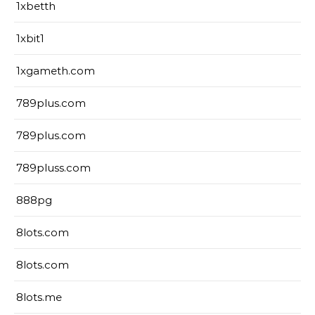
1xbetth
1xbit1
1xgameth.com
789plus.com
789plus.com
789pluss.com
888pg
8lots.com
8lots.com
8lots.me