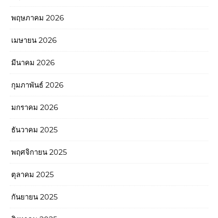
พฤษภาคม 2026
เมษายน 2026
มีนาคม 2026
กุมภาพันธ์ 2026
มกราคม 2026
ธันวาคม 2025
พฤศจิกายน 2025
ตุลาคม 2025
กันยายน 2025