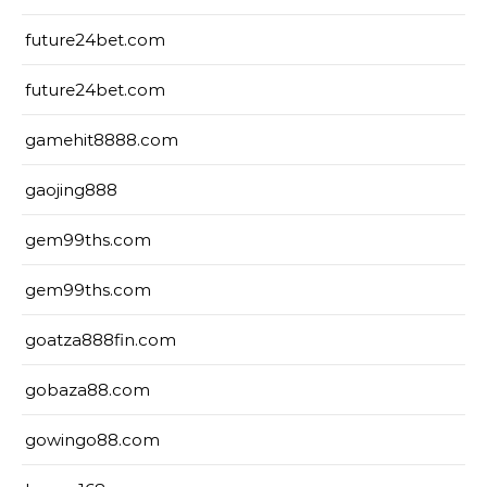
future24bet.com
future24bet.com
gamehit8888.com
gaojing888
gem99ths.com
gem99ths.com
goatza888fin.com
gobaza88.com
gowingo88.com