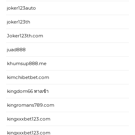
joker123auto
joker123th
Joker123th.com
juad888
khumsup888.me
kimchibetbet.com
kingdom66 ทางเข้า
kingromans789.com
kingxxxbet123.com
kingxxxbet123.com