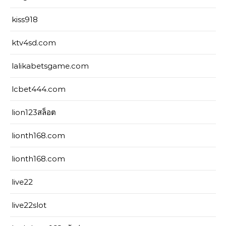
kiss918
ktv4sd.com
lalikabetsgame.com
lcbet444.com
lion123สล็อต
lionth168.com
lionth168.com
live22
live22slot