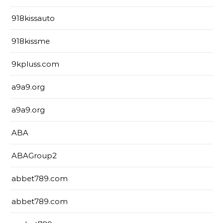
918kissauto
918kissme
9kpluss.com
a9a9.org
a9a9.org
ABA
ABAGroup2
abbet789.com
abbet789.com