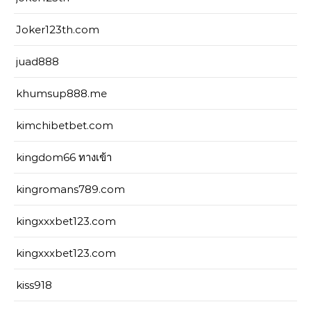
Joker123th.com
juad888
khumsup888.me
kimchibetbet.com
kingdom66 ทางเข้า
kingromans789.com
kingxxxbet123.com
kingxxxbet123.com
kiss918