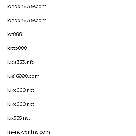
london6789.com
london6789.com
lot888
lotto888
luca333.info
luis16888.com
luke999.net
luke999.net
lux555.net
m4newonline.com