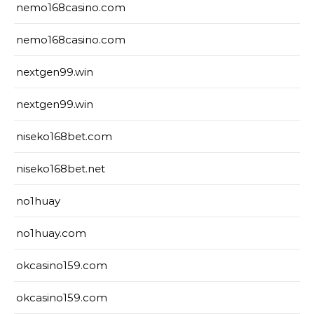
nemo168casino.com
nemo168casino.com
nextgen99.win
nextgen99.win
niseko168bet.com
niseko168bet.net
no1huay
no1huay.com
okcasino159.com
okcasino159.com