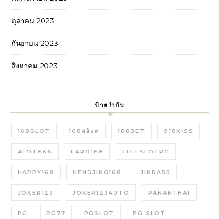
ตุลาคม 2023
กันยายน 2023
สิงหาคม 2023
ป้ายกำกับ
168SLOT
168สล็อต
188BET
918KISS
ALOT666
FARO168
FULLSLOTPG
HAPPY168
HENGJING168
JINDA55
JOKER123
JOKER123AUTO
PANANTHAI
PG
PG77
PGSLOT
PG SLOT