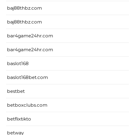
baj88thbz.com
baj88thbz.com
bar4game24hr.com
bar4game24hr.com
baslot168
baslot168bet.com
bestbet
betboxclubs.com
betflixtikto
betway