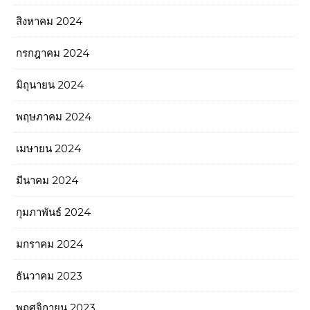
สิงหาคม 2024
กรกฎาคม 2024
มิถุนายน 2024
พฤษภาคม 2024
เมษายน 2024
มีนาคม 2024
กุมภาพันธ์ 2024
มกราคม 2024
ธันวาคม 2023
พฤศจิกายน 2023