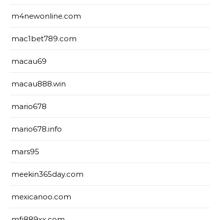
m4newonline.com
mac1bet789.com
macau69
macau888.win
mario678
mario678.info
mars95
meekin365day.com
mexicanoo.com
mfj889xx.com