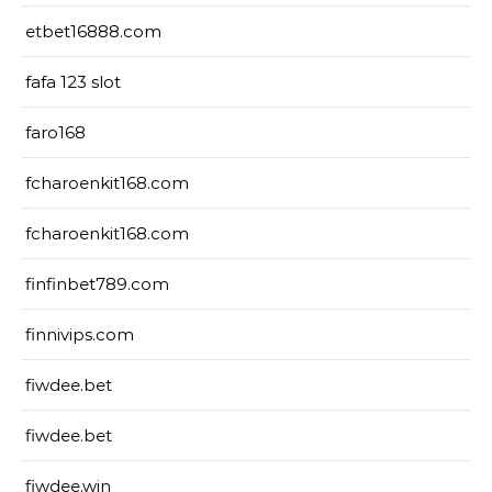
etbet16888.com
fafa 123 slot
faro168
fcharoenkit168.com
fcharoenkit168.com
finfinbet789.com
finnivips.com
fiwdee.bet
fiwdee.bet
fiwdee.win