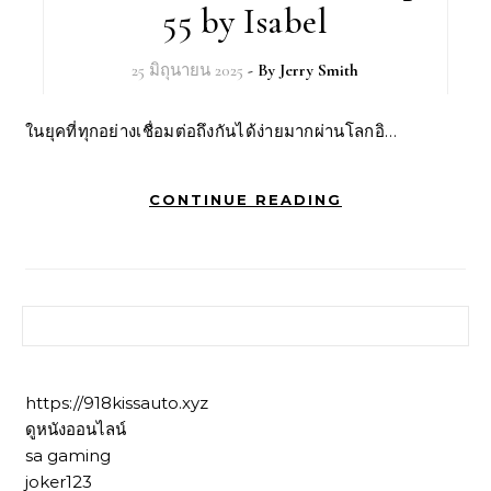
55 by Isabel
25 มิถุนายน 2025
- By
Jerry Smith
ในยุคที่ทุกอย่างเชื่อมต่อถึงกันได้ง่ายมากผ่านโลกอิ…
CONTINUE READING
ค้นหาสำหรับ:
https://918kissauto.xyz
ดูหนังออนไลน์
sa gaming
joker123