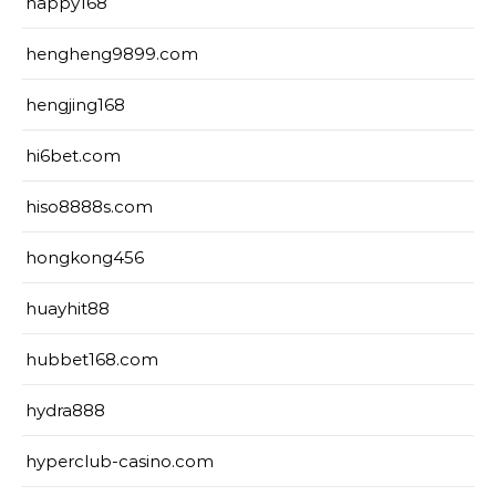
happy168
hengheng9899.com
hengjing168
hi6bet.com
hiso8888s.com
hongkong456
huayhit88
hubbet168.com
hydra888
hyperclub-casino.com