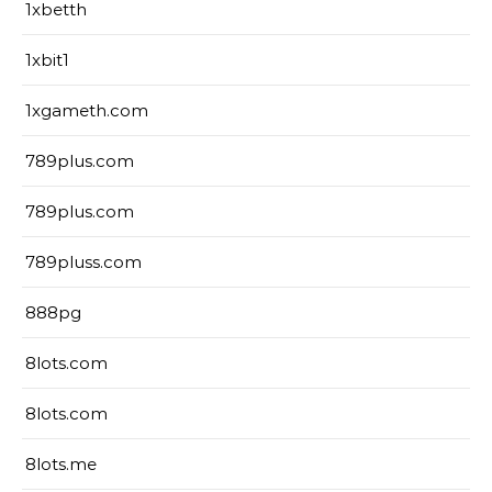
1xbetth
1xbit1
1xgameth.com
789plus.com
789plus.com
789pluss.com
888pg
8lots.com
8lots.com
8lots.me