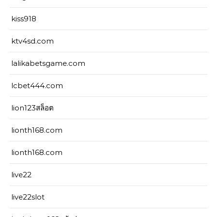
kiss918
ktv4sd.com
lalikabetsgame.com
lcbet444.com
lion123สล็อต
lionth168.com
lionth168.com
live22
live22slot