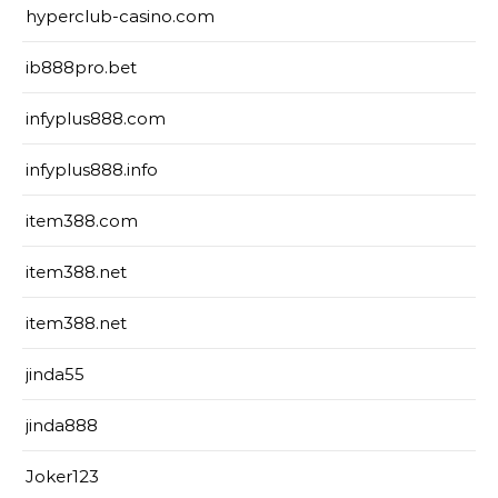
hyperclub-casino.com
ib888pro.bet
infyplus888.com
infyplus888.info
item388.com
item388.net
item388.net
jinda55
jinda888
Joker123