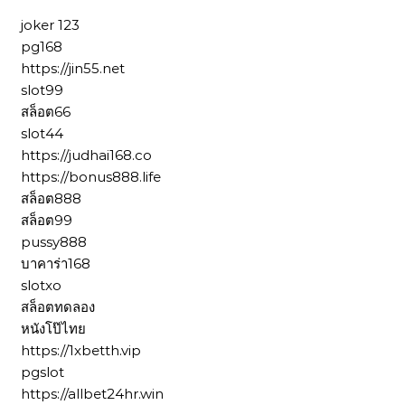
joker 123
pg168
https://jin55.net
slot99
สล็อต66
slot44
https://judhai168.co
https://bonus888.life
สล็อต888
สล็อต99
pussy888
บาคาร่า168
slotxo
สล็อตทดลอง
หนังโป๊ไทย
https://1xbetth.vip
pgslot
https://allbet24hr.win