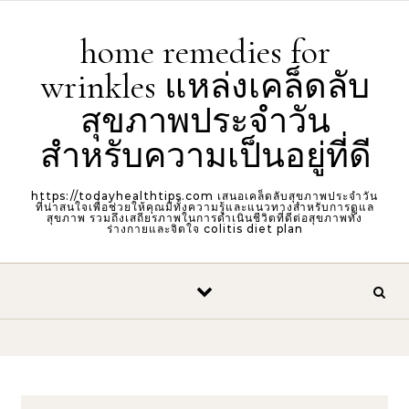
Skip to content
home remedies for
wrinkles แหล่งเคล็ดลับ
สุขภาพประจำวัน
สำหรับความเป็นอยู่ที่ดี
https://todayhealthtips.com เสนอเคล็ดลับสุขภาพประจำวัน
ที่น่าสนใจเพื่อช่วยให้คุณมีทั้งความรู้และแนวทางสำหรับการดูแล
สุขภาพ รวมถึงเสถียรภาพในการดำเนินชีวิตที่ดีต่อสุขภาพทั้ง
ร่างกายและจิตใจ colitis diet plan