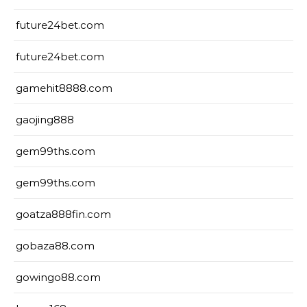
future24bet.com
future24bet.com
gamehit8888.com
gaojing888
gem99ths.com
gem99ths.com
goatza888fin.com
gobaza88.com
gowingo88.com