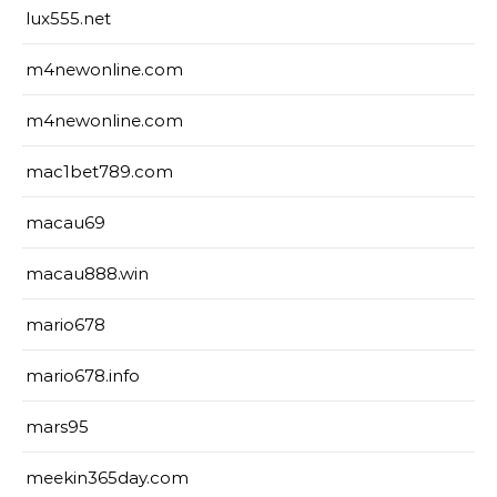
lux555.net
m4newonline.com
m4newonline.com
mac1bet789.com
macau69
macau888.win
mario678
mario678.info
mars95
meekin365day.com