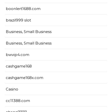
boonlert1688.com
brazil999 slot
Business, Small Business
Business, Small Business
bwvip4.com
cashgame168
cashgame168x.com
Casino
cc11388.com