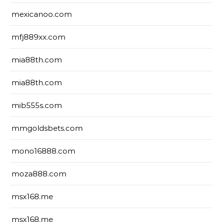
mexicanoo.com
mfj889xx.com
mia88th.com
mia88th.com
mib555s.com
mmgoldsbets.com
mono16888.com
moza888.com
msx168.me
msx168.me