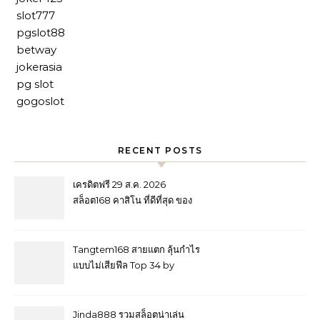
slot777
pgslot88
betway
jokerasia
pg slot
gogoslot
RECENT POSTS
เครดิตฟรี 29 ส.ค. 2026
สล็อต168 คาสิโน ที่ดีที่สุด ของ
ไทย สมาชิกใหม่รับ 50% เกมคุร
ภาพ เว็บโปร่งใส ยูสเดียว เล่นได้
ทุกเกม เครดิตฟรี แจก เครดิตฟรี
Tangtem168 สายแตก ลุ้นกำไร
เยอะที่สุด Top 44 by Elvin
แบบไม่เสียฟีล Top 34 by
Hengjing168d.com
Carmelo Tangtem168e.com
สมาชิกใหม่รับ 100% จ่ายตรง กี่
ล้านก็จ่าย คัดมาแล้ว เล่นได้ทุก
Jinda888 รวมสล็อตน่าเล่น