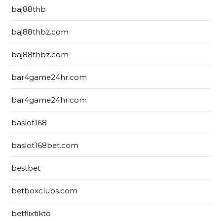
baj88thb
baj88thbz.com
baj88thbz.com
bar4game24hr.com
bar4game24hr.com
baslot168
baslot168bet.com
bestbet
betboxclubs.com
betflixtikto