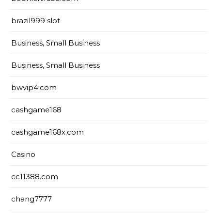
brazil999 slot
Business, Small Business
Business, Small Business
bwvip4.com
cashgame168
cashgame168x.com
Casino
cc11388.com
chang7777