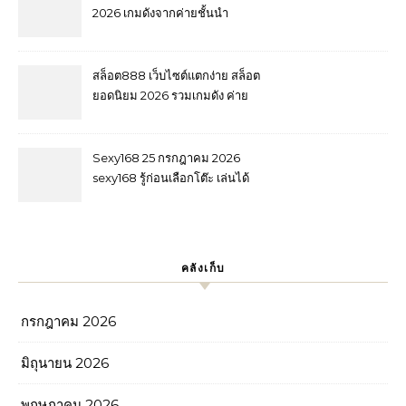
เกม tangtem168 ของรางวัล
2026 เกมดังจากค่ายชั้นนำ
กำลังรอ เจ้าของใหม่ 25
พร้อมรายละเอียดครบทุกมิติ 10
September 2569
July 2026 website ตรง
jin888.asia casino online เว็บ
สล็อต888 เว็บไซต์แตกง่าย สล็อต
แม่ ทดลองเล่น Top 51 by
ยอดนิยม 2026 รวมเกมดัง ค่าย
Ronnie
ชั้นนำ และฟีเจอร์ที่ผู้เล่นชื่นชอบ
casino เว็บใหญ่ ใหม่ล่าสุด Top
89 by Evelyn jin888.asia 6
Sexy168 25 กรกฎาคม 2026
August 26
sexy168 รู้ก่อนเลือกโต๊ะ เล่นได้
มั่นใจกว่า สมัครรับ 1,000 เกมดัง
ฟีเจอร์ครบ สัมผัสโต๊ะสดระดับ
พรีเมียม บาคาร่า สมัครปุ๊บ รับ
โปรปั๊บ Top 39 by Gloria
คลังเก็บ
sexy168c.com
กรกฎาคม 2026
มิถุนายน 2026
พฤษภาคม 2026