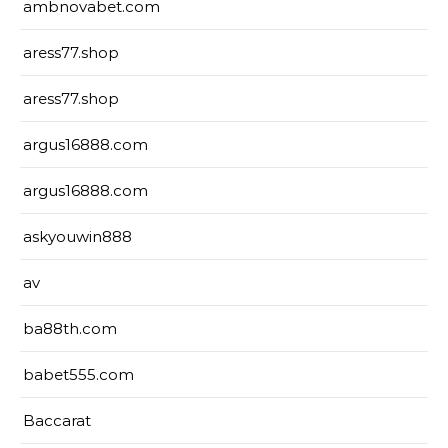
ambnovabet.com
aress77.shop
aress77.shop
argus16888.com
argus16888.com
askyouwin888
av
ba88th.com
babet555.com
Baccarat