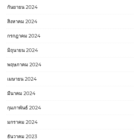
กันยายน 2024
สิงหาคม 2024
กรกฎาคม 2024
มิถุนายน 2024
พฤษภาคม 2024
เมษายน 2024
มีนาคม 2024
กุมภาพันธ์ 2024
มกราคม 2024
ธันวาคม 2023