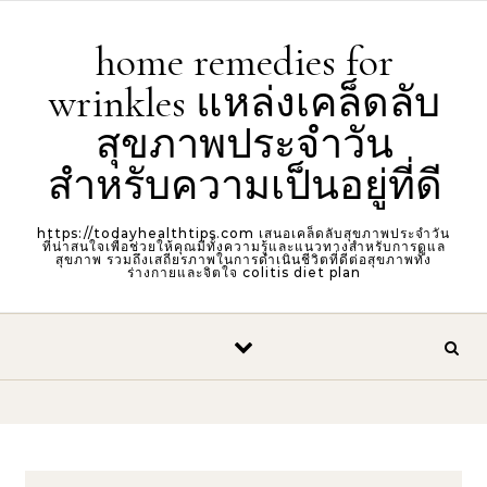
Skip to content
home remedies for
wrinkles แหล่งเคล็ดลับ
สุขภาพประจำวัน
สำหรับความเป็นอยู่ที่ดี
https://todayhealthtips.com เสนอเคล็ดลับสุขภาพประจำวัน
ที่น่าสนใจเพื่อช่วยให้คุณมีทั้งความรู้และแนวทางสำหรับการดูแล
สุขภาพ รวมถึงเสถียรภาพในการดำเนินชีวิตที่ดีต่อสุขภาพทั้ง
ร่างกายและจิตใจ colitis diet plan