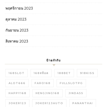
พฤศจิกายน 2023
ตุลาคม 2023
กันยายน 2023
สิงหาคม 2023
ป้ายกำกับ
168SLOT
168สล็อต
188BET
918KISS
ALOT666
FARO168
FULLSLOTPG
HAPPY168
HENGJING168
JINDA55
JOKER123
JOKER123AUTO
PANANTHAI