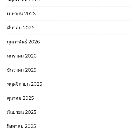
เมษายน 2026
มีนาคม 2026
กุมภาพันธ์ 2026
มกราคม 2026
ธันวาคม 2025
พฤศจิกายน 2025
ตุลาคม 2025
กันยายน 2025
สิงหาคม 2025