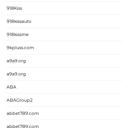
918Kiss
918kissauto
918kissme
9kpluss.com
a9a9.org
a9a9.org
ABA
ABAGroup2
abbet789.com
abbet789.com