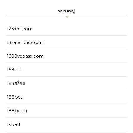
หมวดหมู่
123xos.com
13satanbets.com
1688vegasx.com
168slot
168สล็อต
188bet
188betth
1xbetth