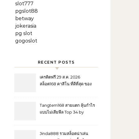
slot777
pgslot88
betway
jokerasia
pg slot
gogoslot
RECENT POSTS
เครดิตฟรี 29 ส.ค. 2026
สล็อต168 คาสิโน ที่ดีที่สุด ของ
ไทย สมาชิกใหม่รับ 50% เกมคุร
ภาพ เว็บโปร่งใส ยูสเดียว เล่นได้
ทุกเกม เครดิตฟรี แจก เครดิตฟรี
Tangtem168 สายแตก ลุ้นกำไร
เยอะที่สุด Top 44 by Elvin
แบบไม่เสียฟีล Top 34 by
Hengjing168d.com
Carmelo Tangtem168e.com
สมาชิกใหม่รับ 100% จ่ายตรง กี่
ล้านก็จ่าย คัดมาแล้ว เล่นได้ทุก
Jinda888 รวมสล็อตน่าเล่น