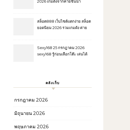
เกม tangtem168 ของรางวัล
2026 เกมดังจากค่ายชั้นนำ
กำลังรอ เจ้าของใหม่ 25
พร้อมรายละเอียดครบทุกมิติ 10
September 2569
July 2026 website ตรง
jin888.asia casino online เว็บ
สล็อต888 เว็บไซต์แตกง่าย สล็อต
แม่ ทดลองเล่น Top 51 by
ยอดนิยม 2026 รวมเกมดัง ค่าย
Ronnie
ชั้นนำ และฟีเจอร์ที่ผู้เล่นชื่นชอบ
casino เว็บใหญ่ ใหม่ล่าสุด Top
89 by Evelyn jin888.asia 6
Sexy168 25 กรกฎาคม 2026
August 26
sexy168 รู้ก่อนเลือกโต๊ะ เล่นได้
มั่นใจกว่า สมัครรับ 1,000 เกมดัง
ฟีเจอร์ครบ สัมผัสโต๊ะสดระดับ
พรีเมียม บาคาร่า สมัครปุ๊บ รับ
โปรปั๊บ Top 39 by Gloria
คลังเก็บ
sexy168c.com
กรกฎาคม 2026
มิถุนายน 2026
พฤษภาคม 2026