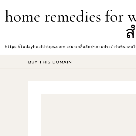
Skip to content
home remedies for
ส
https://todayhealthtips.com เสนอเคล็ดลับสุขภาพประจำวันที่น่าสนใจเพ
BUY THIS DOMAIN