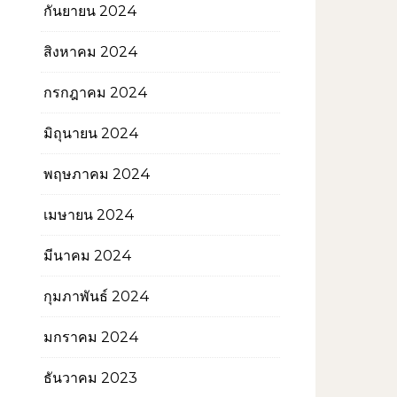
กันยายน 2024
สิงหาคม 2024
กรกฎาคม 2024
มิถุนายน 2024
พฤษภาคม 2024
เมษายน 2024
มีนาคม 2024
กุมภาพันธ์ 2024
มกราคม 2024
ธันวาคม 2023