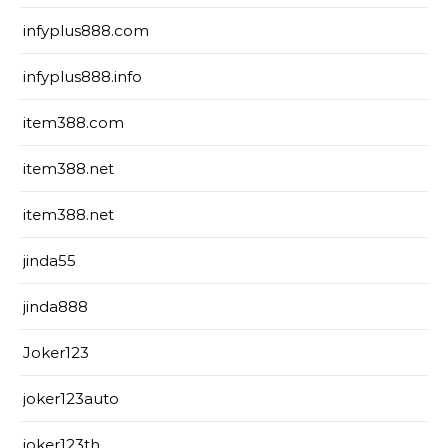
infyplus888.com
infyplus888.info
item388.com
item388.net
item388.net
jinda55
jinda888
Joker123
joker123auto
joker123th