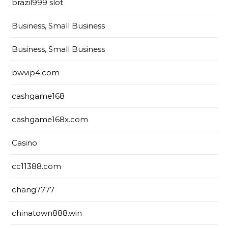
brazil999 slot
Business, Small Business
Business, Small Business
bwvip4.com
cashgame168
cashgame168x.com
Casino
cc11388.com
chang7777
chinatown888.win