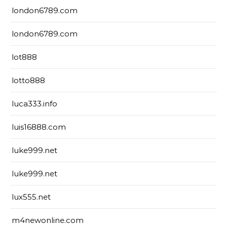
london6789.com
london6789.com
lot888
lotto888
luca333.info
luis16888.com
luke999.net
luke999.net
lux555.net
m4newonline.com