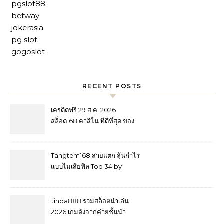
pgslot88
betway
jokerasia
pg slot
gogoslot
RECENT POSTS
เครดิตฟรี 29 ส.ค. 2026
สล็อต168 คาสิโน ที่ดีที่สุด ของ
ไทย สมาชิกใหม่รับ 50% เกมคุร
ภาพ เว็บโปร่งใส ยูสเดียว เล่นได้
ทุกเกม เครดิตฟรี แจก เครดิตฟรี
Tangtem168 สายแตก ลุ้นกำไร
เยอะที่สุด Top 44 by Elvin
แบบไม่เสียฟีล Top 34 by
Hengjing168d.com
Carmelo Tangtem168e.com
สมาชิกใหม่รับ 100% จ่ายตรง กี่
ล้านก็จ่าย คัดมาแล้ว เล่นได้ทุก
Jinda888 รวมสล็อตน่าเล่น
เกม tangtem168 ของรางวัล
2026 เกมดังจากค่ายชั้นนำ
กำลังรอ เจ้าของใหม่ 25
พร้อมรายละเอียดครบทุกมิติ 10