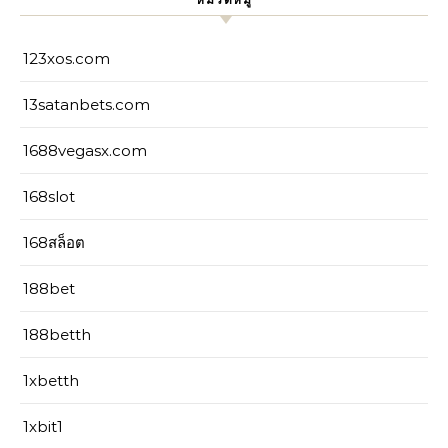
123xos.com
13satanbets.com
1688vegasx.com
168slot
168สล็อต
188bet
188betth
1xbetth
1xbit1