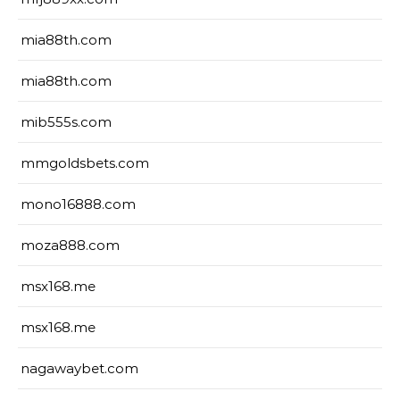
mia88th.com
mia88th.com
mib555s.com
mmgoldsbets.com
mono16888.com
moza888.com
msx168.me
msx168.me
nagawaybet.com