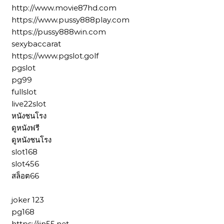
http://www.movie87hd.com
https://www.pussy888play.com
https://pussy888win.com
sexybaccarat
https://www.pgslot.golf
pgslot
pg99
fullslot
live22slot
หนังชนโรง
ดูหนังฟรี
ดูหนังชนโรง
slot168
slot456
สล็อต66
joker 123
pg168
https://jin55.net