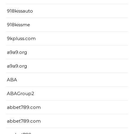
918kissauto
918kissme
9kpluss.com
a9a9.org
a9a9.org
ABA
ABAGroup2
abbet789.com
abbet789.com