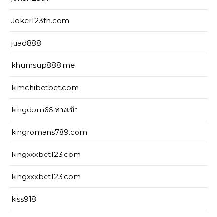
Joker123th.com
juad888
khumsup888.me
kimchibetbet.com
kingdom66 ทางเข้า
kingromans789.com
kingxxxbet123.com
kingxxxbet123.com
kiss918