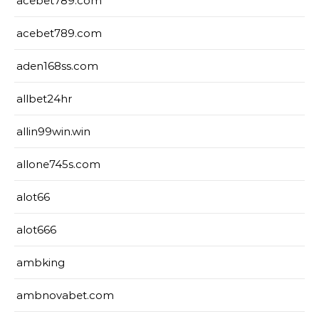
acebet789.com
acebet789.com
aden168ss.com
allbet24hr
allin99win.win
allone745s.com
alot66
alot666
ambking
ambnovabet.com