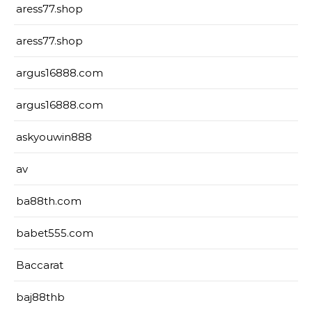
aress77.shop
aress77.shop
argus16888.com
argus16888.com
askyouwin888
av
ba88th.com
babet555.com
Baccarat
baj88thb