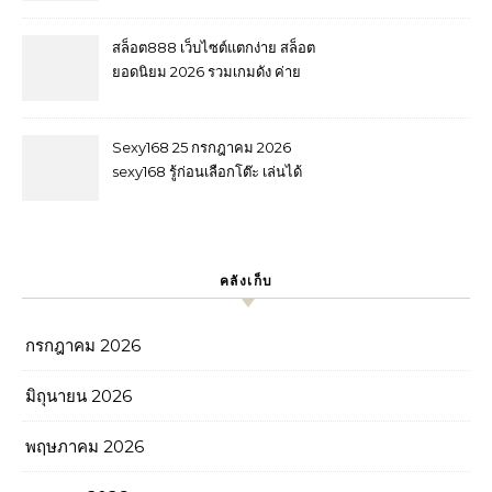
September 2569
July 2026 website ตรง
jin888.asia casino online เว็บ
สล็อต888 เว็บไซต์แตกง่าย สล็อต
แม่ ทดลองเล่น Top 51 by
ยอดนิยม 2026 รวมเกมดัง ค่าย
Ronnie
ชั้นนำ และฟีเจอร์ที่ผู้เล่นชื่นชอบ
casino เว็บใหญ่ ใหม่ล่าสุด Top
89 by Evelyn jin888.asia 6
Sexy168 25 กรกฎาคม 2026
August 26
sexy168 รู้ก่อนเลือกโต๊ะ เล่นได้
มั่นใจกว่า สมัครรับ 1,000 เกมดัง
ฟีเจอร์ครบ สัมผัสโต๊ะสดระดับ
พรีเมียม บาคาร่า สมัครปุ๊บ รับ
โปรปั๊บ Top 39 by Gloria
คลังเก็บ
sexy168c.com
กรกฎาคม 2026
มิถุนายน 2026
พฤษภาคม 2026