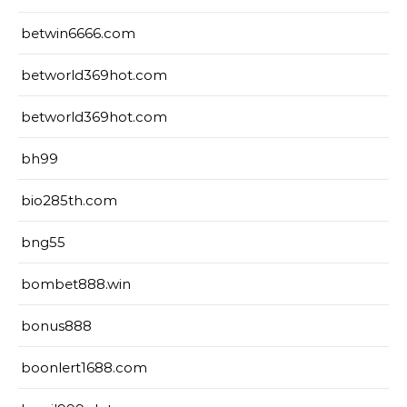
betwin6666.com
betworld369hot.com
betworld369hot.com
bh99
bio285th.com
bng55
bombet888.win
bonus888
boonlert1688.com