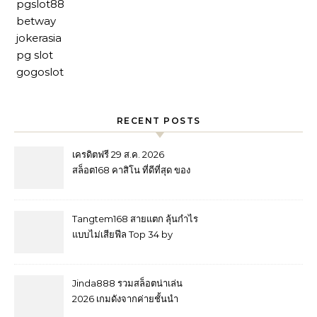
pgslot88
betway
jokerasia
pg slot
gogoslot
RECENT POSTS
เครดิตฟรี 29 ส.ค. 2026
สล็อต168 คาสิโน ที่ดีที่สุด ของ
ไทย สมาชิกใหม่รับ 50% เกมคุร
ภาพ เว็บโปร่งใส ยูสเดียว เล่นได้
ทุกเกม เครดิตฟรี แจก เครดิตฟรี
Tangtem168 สายแตก ลุ้นกำไร
เยอะที่สุด Top 44 by Elvin
แบบไม่เสียฟีล Top 34 by
Hengjing168d.com
Carmelo Tangtem168e.com
สมาชิกใหม่รับ 100% จ่ายตรง กี่
ล้านก็จ่าย คัดมาแล้ว เล่นได้ทุก
Jinda888 รวมสล็อตน่าเล่น
เกม tangtem168 ของรางวัล
2026 เกมดังจากค่ายชั้นนำ
กำลังรอ เจ้าของใหม่ 25
พร้อมรายละเอียดครบทุกมิติ 10