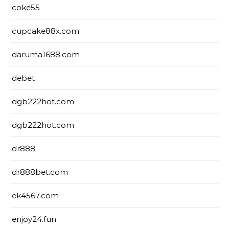
coke55
cupcake88x.com
daruma1688.com
debet
dgb222hot.com
dgb222hot.com
dr888
dr888bet.com
ek4567.com
enjoy24.fun