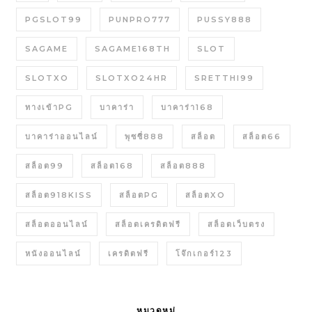
PGSLOT99
PUNPRO777
PUSSY888
SAGAME
SAGAME168TH
SLOT
SLOTXO
SLOTXO24HR
SRETTHI99
ทางเข้าPG
บาคาร่า
บาคาร่า168
บาคาร่าออนไลน์
พุซซี่888
สล็อต
สล็อต66
สล็อต99
สล็อต168
สล็อต888
สล็อต918KISS
สล็อตPG
สล็อตXO
สล็อตออนไลน์
สล็อตเครดิตฟรี
สล็อตเว็บตรง
หนังออนไลน์
เครดิตฟรี
โจ๊กเกอร์123
หมวดหมู่