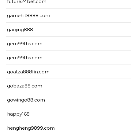
future24bet.com
gamehit8888.com
gaojing888
gem99ths.com
gem99ths.com
goatza888fin.com
gobaza88.com
gowingo88.com
happy168
hengheng9899.com