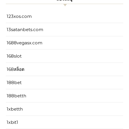
123xos.com
13satanbets.com
1688vegasx.com
168slot
168สล็อต
188bet
188betth
1xbetth
1xbit1