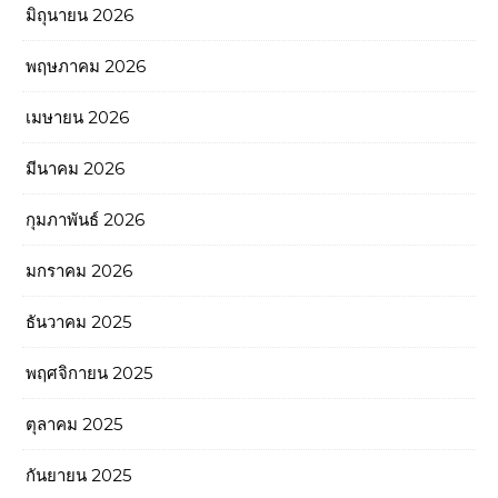
มิถุนายน 2026
พฤษภาคม 2026
เมษายน 2026
มีนาคม 2026
กุมภาพันธ์ 2026
มกราคม 2026
ธันวาคม 2025
พฤศจิกายน 2025
ตุลาคม 2025
กันยายน 2025