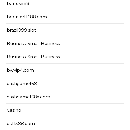
bonus888
boonlert1688.com
brazil999 slot
Business, Small Business
Business, Small Business
bwvip4.com
cashgame168
cashgame168x.com
Casino
cc11388.com