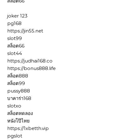
สล็อต66
joker 123
pg168
https://jin55.net
slot99
สล็อต66
slot44
https://judhai168.co
https://bonus888.life
สล็อต888
สล็อต99
pussy888
บาคาร่า168
slotxo
สล็อตทดลอง
หนังโป๊ไทย
https://1xbetth.vip
pgslot