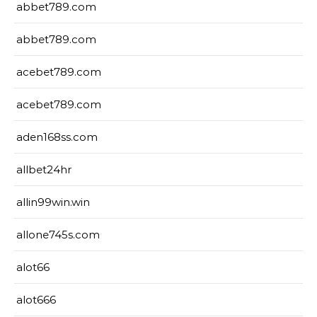
abbet789.com
abbet789.com
acebet789.com
acebet789.com
aden168ss.com
allbet24hr
allin99win.win
allone745s.com
alot66
alot666