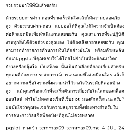
รวบรวมมาให้ที่นี่แล้วขอรับ
ด้วยระบบการฝาก-ถอนที่รวดเร็วทันใจแล้วก็มีความปลอดภัย
สูง ด้วยระบบฝาก-ถอน แบบออโต้ที่คุณไม่มีความจำเป็นต้อง
ต่อคิวแอดมินเพื่อดำเนินงานเลยขอรับ คุณสามารถที่จะปฏิบัติ
งานทุกสิ่งได้ด้วยตัวของคุณเอง ไม่ต้องเสียเวลาเลยขอรับ คุณ
สามารถทำรายการด้านการเงินได้อย่างมั่นใจ พร้อมด้วยเพลิน
กับเกมpgslotที่คุณชอบใจได้โดยไม่จำเป็นที่จะต้องมาวิตก
กังวลหรือกลุ้มใจ เว็บสล็อต นั้นเป็นตัวเลือกที่ยอดเยี่ยมสำหรับ
ทุกคนที่ต้องการประสบการณ์การเล่นเกมที่ไม่เหมือนใคร แล้วก็
อยากความเชื่อใจรวมทั้งความน่าไว้วางใจในระดับที่ค่อนข้าง
สูง แม้คุณพร้อมแล้วที่จะเริ่มต้นการเสี่ยงภัยในโลกของสล็อต
ออนไลน์ ทำไมไม่ทดลองเริ่มที่เว็บslot มองสักครั้งล่ะนะครับ?
ผมมั่นใจว่าคุณจะเจอกับความสนุกรวมทั้งช่องทางสำหรับใน
การชนะรางวัลแจ็คพ็อตปังๆที่คุณไม่ควรพลาด!
pgslot
ทางเข้า temmax69 temmax69.me 4 JUL 24