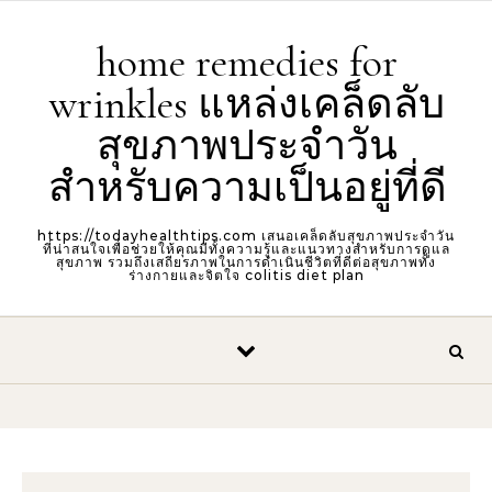
Skip to content
home remedies for
wrinkles แหล่งเคล็ดลับ
สุขภาพประจำวัน
สำหรับความเป็นอยู่ที่ดี
https://todayhealthtips.com เสนอเคล็ดลับสุขภาพประจำวัน
ที่น่าสนใจเพื่อช่วยให้คุณมีทั้งความรู้และแนวทางสำหรับการดูแล
สุขภาพ รวมถึงเสถียรภาพในการดำเนินชีวิตที่ดีต่อสุขภาพทั้ง
ร่างกายและจิตใจ colitis diet plan