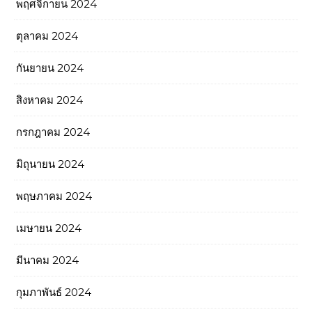
พฤศจิกายน 2024
ตุลาคม 2024
กันยายน 2024
สิงหาคม 2024
กรกฎาคม 2024
มิถุนายน 2024
พฤษภาคม 2024
เมษายน 2024
มีนาคม 2024
กุมภาพันธ์ 2024