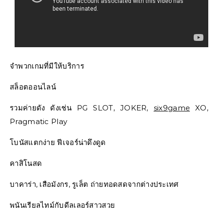
จำพวกเกมที่มีให้บริการ
สล็อตออนไลน์
รวมค่ายดัง ดังเช่น PG SLOT, JOKER,
six9game
XO,
Pragmatic Play
โบนัสแตกง่าย ฟีเจอร์น่าดึงดูด
คาสิโนสด
บาคาร่า, เสือมังกร, รูเล็ต ถ่ายทอดสดจากต่างประเทศ
พนันเรียลไทม์กับดีลเลอร์สาวสวย