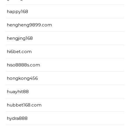
happy168
hengheng9899.com
hengjing168
hi6bet.com
hiso8888s.com
hongkong456
huayhit88
hubbet168.com
hydra888