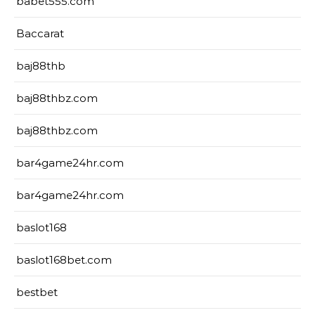
babet555.com
Baccarat
baj88thb
baj88thbz.com
baj88thbz.com
bar4game24hr.com
bar4game24hr.com
baslot168
baslot168bet.com
bestbet