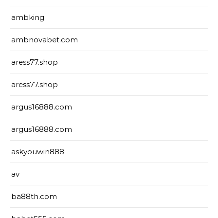
ambking
ambnovabet.com
aress77.shop
aress77.shop
argus16888.com
argus16888.com
askyouwin888
av
ba88th.com