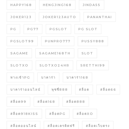
HAPPY168
HENGJING168
JINDA55
JOKER123
JOKER123AUTO
PANANTHAI
PG
PG77
PGSLOT
PG SLOT
PGSLOT99
PUNPRO777
PUSSY888
SAGAME
SAGAME168TH
SLOT
SLOTXO
SLOTXO24HR
SRETTHI99
ทางเข้าPG
บาคาร่า
บาคาร่า168
บาคาร่าออนไลน์
พุซซี่888
สล็อต
สล็อต66
สล็อต99
สล็อต168
สล็อต888
สล็อต918KISS
สล็อตPG
สล็อตXO
สล็อตออนไลน์
สล็อตเครดิตฟรี
สล็อตเว็บตรง