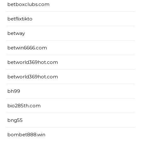
betboxclubs.com
betflixtikto
betway
betwin6666.com
betworld369hot.com
betworld369hot.com
bh99
bio285th.com
bng55
bombet888.win