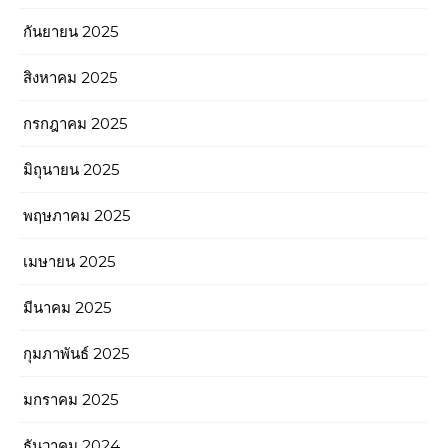
กันยายน 2025
สิงหาคม 2025
กรกฎาคม 2025
มิถุนายน 2025
พฤษภาคม 2025
เมษายน 2025
มีนาคม 2025
กุมภาพันธ์ 2025
มกราคม 2025
ธันวาคม 2024