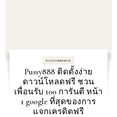
PUSSY888WIN
Pussy888 ติดตั้งง่าย
ดาวน์โหลดฟรี ชวน
เพื่อนรับ 100 การันตี หน้า
1 google ที่สุดของการ
แจกเครดิตฟรี