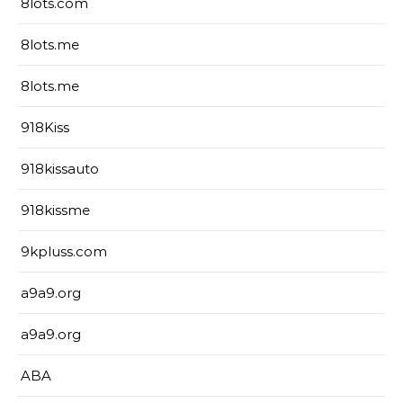
8lots.com
8lots.me
8lots.me
918Kiss
918kissauto
918kissme
9kpluss.com
a9a9.org
a9a9.org
ABA