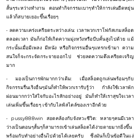
สั้นๆระหว่างทำงาน ตอนทำกิจกรรมเบาๆทำให้การเล่นยืดหยุ่น
แล้วก็สบายเยอะขึ้นเรื่อยๆ
• ลดความเคร่งเครียดระหว่างเล่น: เวลาพวกเราโฟกัสเกมสล็อต
ตลอดเวลา มันก็ก่อให้เกิดความมุ่งหวังหรือบีบคั้นสูงไปด้วย แม้
กระนั้นเมื่อมีเพลง มีหนัง หรือกิจกรรมอื่นๆแทรกเข้ามา ความ
สนใจก็จะกระจัดกระจายออกไป ช่วยลดความตึงเครียดเจริญ
มาก
• มองเป็นการพักมากกว่าเดิม: เมื่อสล็อตถูกเล่นพร้อมๆกับ
กิจกรรมรื่นเริงอื่นๆมันก็ทำให้พวกเรารับรู้ว่า กำลังใช้เวลาพัก
ผ่อนมากกว่าใส่ใจกับอะไรสักอย่างอยู่ มันก็ทำให้เราสุขใจเวลา
เล่นเพิ่มขึ้นเรื่อยๆ เข้ากับไลฟ์สไตล์ของเราอีกด้วย
• pussy888win สอดคล้องกับจังหวะชีวิต: หลายๆคนมีเวลา
ว่างเป็นตอนๆสั้นๆก็สามารถเข้าเล่นสล็อตได้ง่ายดายมากยิ่งขึ้น
พร้อมกับทำอย่างอื่นไปด้วยได้เลยครับ ซึ่งมันก็เป็นข้อดีในแง่