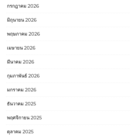
กรกฎาคม 2026
มิถุนายน 2026
พฤษภาคม 2026
เมษายน 2026
มีนาคม 2026
กุมภาพันธ์ 2026
มกราคม 2026
ธันวาคม 2025
พฤศจิกายน 2025
ตุลาคม 2025