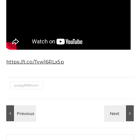
https://t.co/Tvw16RLx5p
pussy888win
ค้นหาสำหรับ: