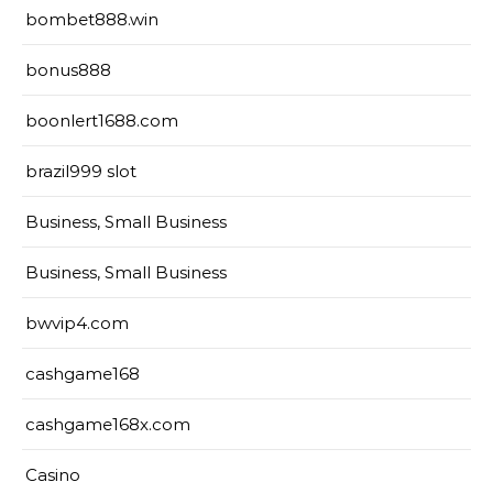
bombet888.win
bonus888
boonlert1688.com
brazil999 slot
Business, Small Business
Business, Small Business
bwvip4.com
cashgame168
cashgame168x.com
Casino