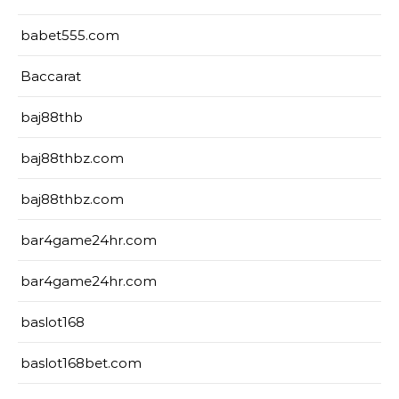
babet555.com
Baccarat
baj88thb
baj88thbz.com
baj88thbz.com
bar4game24hr.com
bar4game24hr.com
baslot168
baslot168bet.com