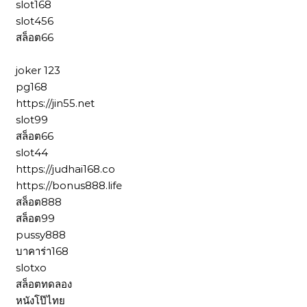
slot168
slot456
สล็อต66
joker 123
pg168
https://jin55.net
slot99
สล็อต66
slot44
https://judhai168.co
https://bonus888.life
สล็อต888
สล็อต99
pussy888
บาคาร่า168
slotxo
สล็อตทดลอง
หนังโป๊ไทย