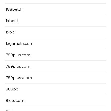
188betth
1xbetth
1xbit1
1xgameth.com
789plus.com
789plus.com
789pluss.com
888pg
8lots.com