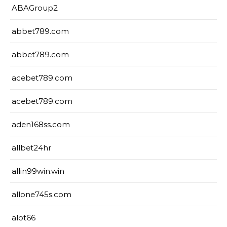
ABAGroup2
abbet789.com
abbet789.com
acebet789.com
acebet789.com
aden168ss.com
allbet24hr
allin99win.win
allone745s.com
alot66