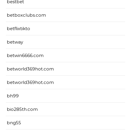
bestbet
betboxclubs.com
betflixtikto
betway
betwin6666.com
betworld369hot.com
betworld369hot.com
bh99
bio285th.com
bng55