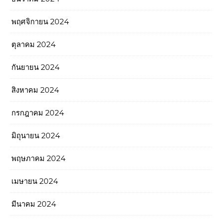
พฤศจิกายน 2024
ตุลาคม 2024
กันยายน 2024
สิงหาคม 2024
กรกฎาคม 2024
มิถุนายน 2024
พฤษภาคม 2024
เมษายน 2024
มีนาคม 2024