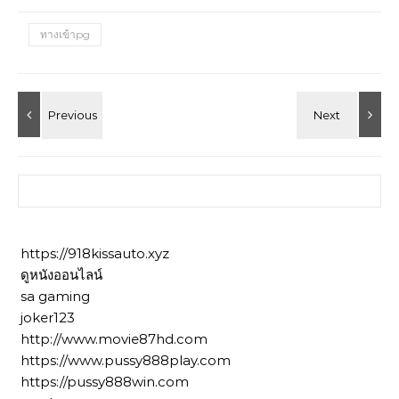
ทางเข้าpg
ค้นหาสำหรับ:
https://918kissauto.xyz
ดูหนังออนไลน์
sa gaming
joker123
http://www.movie87hd.com
https://www.pussy888play.com
https://pussy888win.com