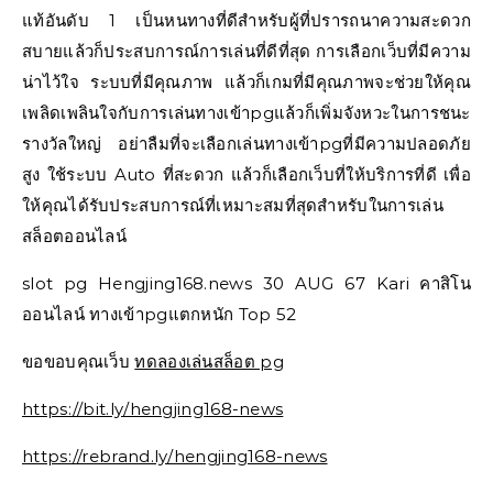
แท้อันดับ 1 เป็นหนทางที่ดีสำหรับผู้ที่ปรารถนาความสะดวก
สบายแล้วก็ประสบการณ์การเล่นที่ดีที่สุด การเลือกเว็บที่มีความ
น่าไว้ใจ ระบบที่มีคุณภาพ แล้วก็เกมที่มีคุณภาพจะช่วยให้คุณ
เพลิดเพลินใจกับการเล่นทางเข้าpgแล้วก็เพิ่มจังหวะในการชนะ
รางวัลใหญ่ อย่าลืมที่จะเลือกเล่นทางเข้าpgที่มีความปลอดภัย
สูง ใช้ระบบ Auto ที่สะดวก แล้วก็เลือกเว็บที่ให้บริการที่ดี เพื่อ
ให้คุณได้รับประสบการณ์ที่เหมาะสมที่สุดสำหรับในการเล่น
สล็อตออนไลน์
slot pg Hengjing168.news 30 AUG 67 Kari คาสิโน
ออนไลน์ ทางเข้าpgแตกหนัก Top 52
ขอขอบคุณเว็บ
ทดลองเล่นสล็อต pg
https://bit.ly/hengjing168-news
https://rebrand.ly/hengjing168-news