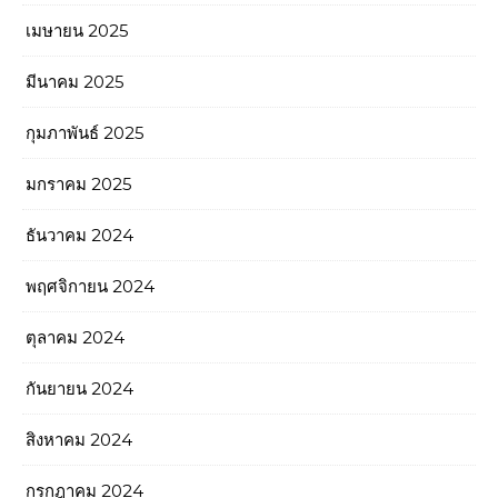
เมษายน 2025
มีนาคม 2025
กุมภาพันธ์ 2025
มกราคม 2025
ธันวาคม 2024
พฤศจิกายน 2024
ตุลาคม 2024
กันยายน 2024
สิงหาคม 2024
กรกฎาคม 2024