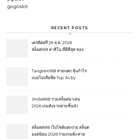
gogoslot
RECENT POSTS
เครดิตฟรี 29 ส.ค. 2026
สล็อต168 คาสิโน ที่ดีที่สุด ของ
ไทย สมาชิกใหม่รับ 50% เกมคุร
ภาพ เว็บโปร่งใส ยูสเดียว เล่นได้
ทุกเกม เครดิตฟรี แจก เครดิตฟรี
Tangtem168 สายแตก ลุ้นกำไร
เยอะที่สุด Top 44 by Elvin
แบบไม่เสียฟีล Top 34 by
Hengjing168d.com
Carmelo Tangtem168e.com
สมาชิกใหม่รับ 100% จ่ายตรง กี่
ล้านก็จ่าย คัดมาแล้ว เล่นได้ทุก
Jinda888 รวมสล็อตน่าเล่น
เกม tangtem168 ของรางวัล
2026 เกมดังจากค่ายชั้นนำ
กำลังรอ เจ้าของใหม่ 25
พร้อมรายละเอียดครบทุกมิติ 10
September 2569
July 2026 website ตรง
jin888.asia casino online เว็บ
สล็อต888 เว็บไซต์แตกง่าย สล็อต
แม่ ทดลองเล่น Top 51 by
ยอดนิยม 2026 รวมเกมดัง ค่าย