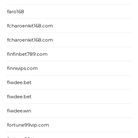
faro168
fcharoenkit168.com
fcharoenkit168.com
finfinbet789.com
finnivips.com
fiwdee.bet
fiwdee.bet
fiwdee.win
fortune99vip.com