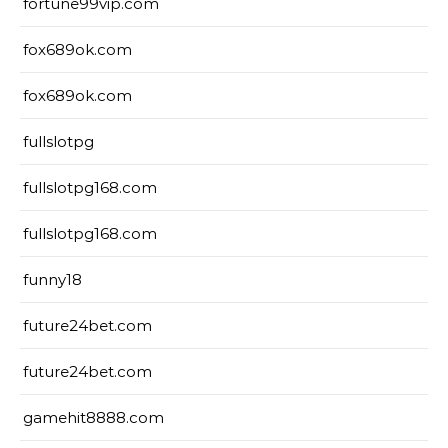
fortune99vip.com
fox689ok.com
fox689ok.com
fullslotpg
fullslotpg168.com
fullslotpg168.com
funny18
future24bet.com
future24bet.com
gamehit8888.com