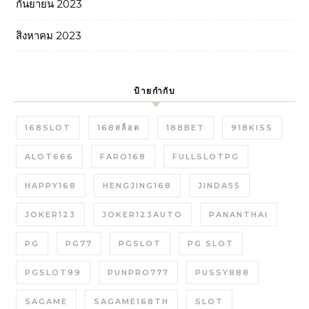
กันยายน 2023
สิงหาคม 2023
ป้ายกำกับ
168SLOT
168สล็อต
188BET
918KISS
ALOT666
FARO168
FULLSLOTPG
HAPPY168
HENGJING168
JINDA55
JOKER123
JOKER123AUTO
PANANTHAI
PG
PG77
PGSLOT
PG SLOT
PGSLOT99
PUNPRO777
PUSSY888
SAGAME
SAGAME168TH
SLOT