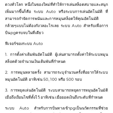
ดวงทั่วโลก หนึ่งในของใหม่ที่ทำให้การเล่นสล็อตสบายและสนุก
เพิ่มมากขึ้นก็คือ ระบบ Auto หรือระบบการเล่นอัตโนมัติ ที่
สามารถกำจัดการพนันและการหมุนสล็อตให้คุณอัตโนมัติ
กล้วยๆแบบไม่ต้องกังวลอะไรเลย ระบบ Auto สำหรับเพื่อการ
ปั่นpgครบจบในที่เดียว
ฟีเจอร์ของระบบ Auto
1. การตั้งค่าเดิมพันอัตโนมัติ ผู้เล่นสามารถตั้งค่าให้ระบบหมุน
สล็อตด้วยจำนวนเงินเดิมพันที่กำหนด
2. การหมุนหลายครั้ง สามารถระบุจำนวนครั้งที่อยากให้ระบบ
หมุนอัตโนมัติ อาทิเช่น 50, 100 หรือ 500 รอบ
3. การหยุดเล่นอัตโนมัติ ระบบสามารถหยุดการหมุนอัตโนมัติ
เมื่อถึงเงื่อนไขที่ตั้งไว้ อาทิเช่น เมื่อยอดเงินถึงระดับที่กำหนด
ระบบ Auto สำหรับการปั่นทางเข้าpgเป็นนวัตกรรมที่ช่วย