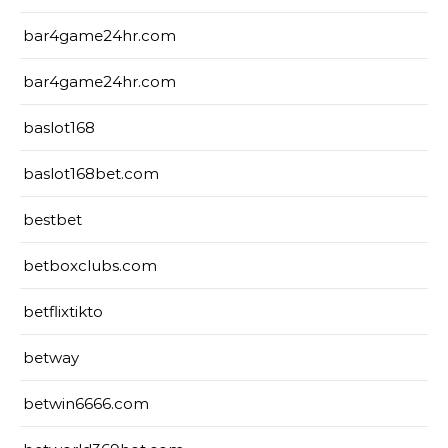
bar4game24hr.com
bar4game24hr.com
baslot168
baslot168bet.com
bestbet
betboxclubs.com
betflixtikto
betway
betwin6666.com