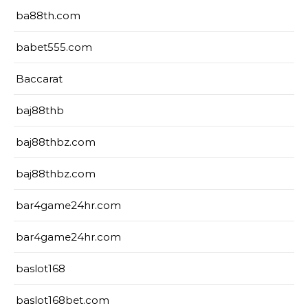
ba88th.com
babet555.com
Baccarat
baj88thb
baj88thbz.com
baj88thbz.com
bar4game24hr.com
bar4game24hr.com
baslot168
baslot168bet.com