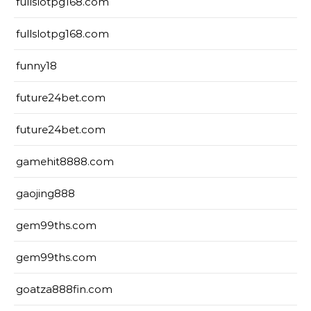
fullslotpg168.com
fullslotpg168.com
funny18
future24bet.com
future24bet.com
gamehit8888.com
gaojing888
gem99ths.com
gem99ths.com
goatza888fin.com