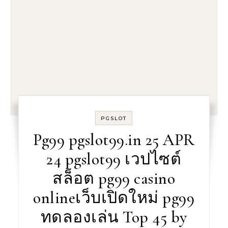
PGSLOT
Pg99 pgslot99.in 25 APR
24 pgslot99 เวปไซต์
สล็อต pg99 casino
onlineเว็บเปิดใหม่ pg99
ทดลองเล่น Top 45 by