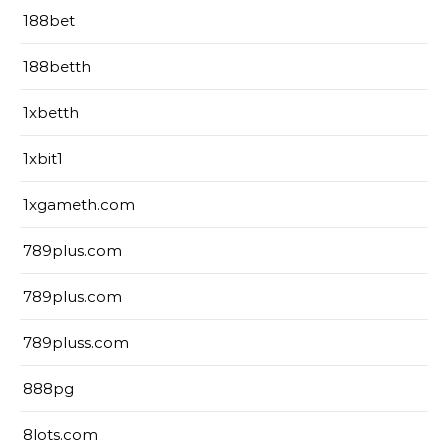
188bet
188betth
1xbetth
1xbit1
1xgameth.com
789plus.com
789plus.com
789pluss.com
888pg
8lots.com