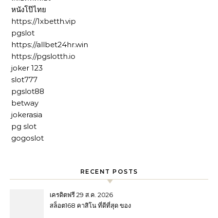
หนังโป๊ไทย
https://1xbetth.vip
pgslot
https://allbet24hr.win
https://pgslotth.io
joker 123
slot777
pgslot88
betway
jokerasia
pg slot
gogoslot
RECENT POSTS
เครดิตฟรี 29 ส.ค. 2026
สล็อต168 คาสิโน ที่ดีที่สุด ของ
ไทย สมาชิกใหม่รับ 50% เกมคุร