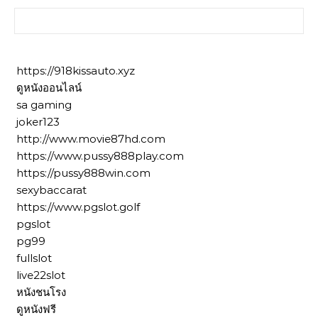
ค้นหาสำหรับ:
https://918kissauto.xyz
ดูหนังออนไลน์
sa gaming
joker123
http://www.movie87hd.com
https://www.pussy888play.com
https://pussy888win.com
sexybaccarat
https://www.pgslot.golf
pgslot
pg99
fullslot
live22slot
หนังชนโรง
ดูหนังฟรี