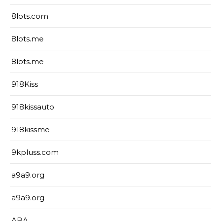
8lots.com
8lots.me
8lots.me
918Kiss
918kissauto
918kissme
9kpluss.com
a9a9.org
a9a9.org
ABA