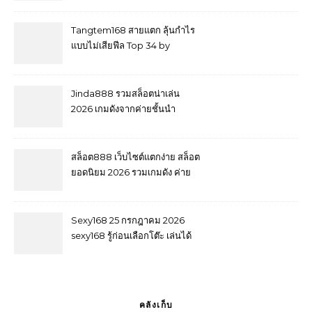
ภาพ เว็บโปร่งใส ยูสเดียว เล่นได้
ทุกเกม เครดิตฟรี แจก เครดิตฟรี
Tangtem168 สายแตก ลุ้นกำไร
เยอะที่สุด Top 44 by Elvin
แบบไม่เสียฟีล Top 34 by
Hengjing168d.com
Carmelo Tangtem168e.com
สมาชิกใหม่รับ 100% จ่ายตรง กี่
ล้านก็จ่าย คัดมาแล้ว เล่นได้ทุก
Jinda888 รวมสล็อตน่าเล่น
เกม tangtem168 ของรางวัล
2026 เกมดังจากค่ายชั้นนำ
กำลังรอ เจ้าของใหม่ 25
พร้อมรายละเอียดครบทุกมิติ 10
September 2569
July 2026 website ตรง
jin888.asia casino online เว็บ
สล็อต888 เว็บไซต์แตกง่าย สล็อต
แม่ ทดลองเล่น Top 51 by
ยอดนิยม 2026 รวมเกมดัง ค่าย
Ronnie
ชั้นนำ และฟีเจอร์ที่ผู้เล่นชื่นชอบ
casino เว็บใหญ่ ใหม่ล่าสุด Top
89 by Evelyn jin888.asia 6
Sexy168 25 กรกฎาคม 2026
August 26
sexy168 รู้ก่อนเลือกโต๊ะ เล่นได้
มั่นใจกว่า สมัครรับ 1,000 เกมดัง
ฟีเจอร์ครบ สัมผัสโต๊ะสดระดับ
พรีเมียม บาคาร่า สมัครปุ๊บ รับ
โปรปั๊บ Top 39 by Gloria
คลังเก็บ