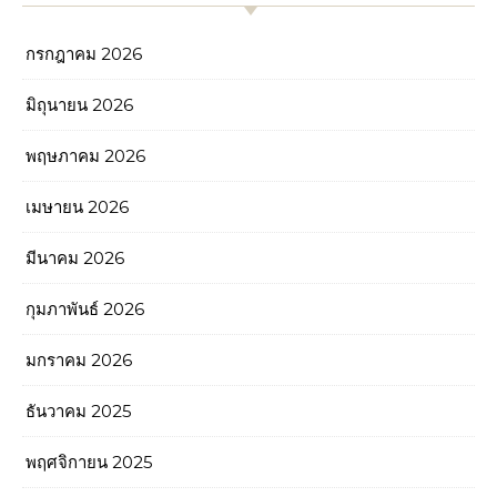
sexy168c.com
กรกฎาคม 2026
มิถุนายน 2026
พฤษภาคม 2026
เมษายน 2026
มีนาคม 2026
กุมภาพันธ์ 2026
มกราคม 2026
ธันวาคม 2025
พฤศจิกายน 2025