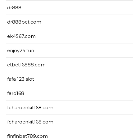
dr888
dr888bet.com
ek4567.com
enjoy24.fun
etbet16888.com
fafa 123 slot
faro168
fcharoenkit168.com
fcharoenkit168.com
finfinbet789.com