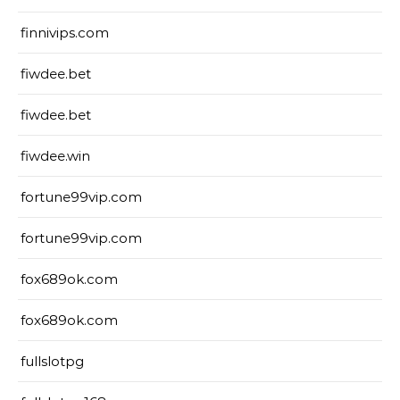
finnivips.com
fiwdee.bet
fiwdee.bet
fiwdee.win
fortune99vip.com
fortune99vip.com
fox689ok.com
fox689ok.com
fullslotpg