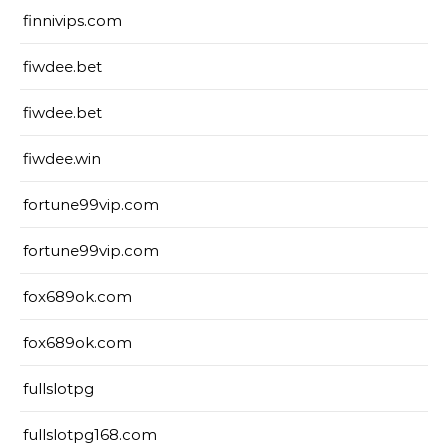
finnivips.com
fiwdee.bet
fiwdee.bet
fiwdee.win
fortune99vip.com
fortune99vip.com
fox689ok.com
fox689ok.com
fullslotpg
fullslotpg168.com