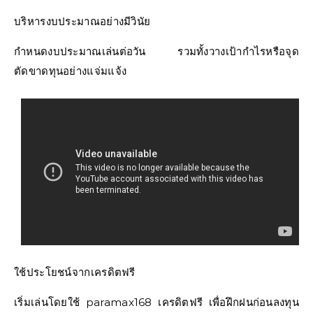
บริหารงบประมาณอย่างมีวินัย
กำหนดงบประมาณเล่นต่อวัน รวมทั้งวางเป้ากำไรหรือจุด
ตัดขาดทุนอย่างแจ่มแจ้ง
ใช้ประโยชน์จากเครดิตฟรี
เริ่มเล่นโดยใช้ paramax168 เครดิตฟรี เพื่อฝึกฝนก่อนลงทุน