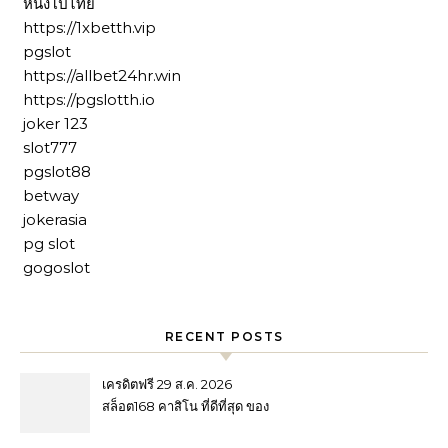
หนังโป๊ไทย
https://1xbetth.vip
pgslot
https://allbet24hr.win
https://pgslotth.io
joker 123
slot777
pgslot88
betway
jokerasia
pg slot
gogoslot
RECENT POSTS
เครดิตฟรี 29 ส.ค. 2026
สล็อต168 คาสิโน ที่ดีที่สุด ของ
ไทย สมาชิกใหม่รับ 50% เกมคุร