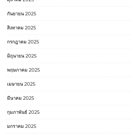
กันยายน 2025
สิงหาคม 2025
กรกฎาคม 2025
มิถุนายน 2025
พฤษภาคม 2025
เมษายน 2025
มีนาคม 2025
กุมภาพันธ์ 2025
มกราคม 2025