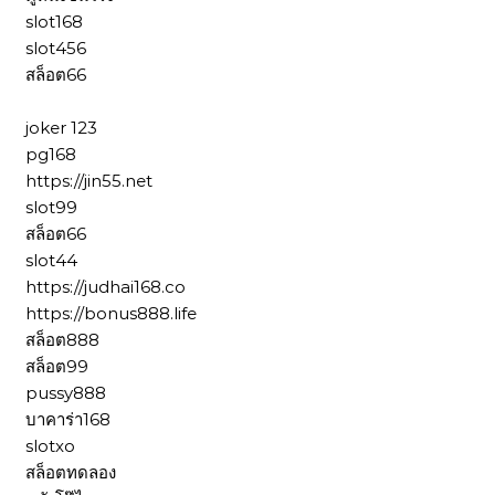
slot168
slot456
สล็อต66
joker 123
pg168
https://jin55.net
slot99
สล็อต66
slot44
https://judhai168.co
https://bonus888.life
สล็อต888
สล็อต99
pussy888
บาคาร่า168
slotxo
สล็อตทดลอง