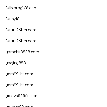
fullslotpg168.com
funny18
future24bet.com
future24bet.com
gamehit8888.com
gaojing888
gem99ths.com
gem99ths.com
goatza888fin.com
gobaza88.com