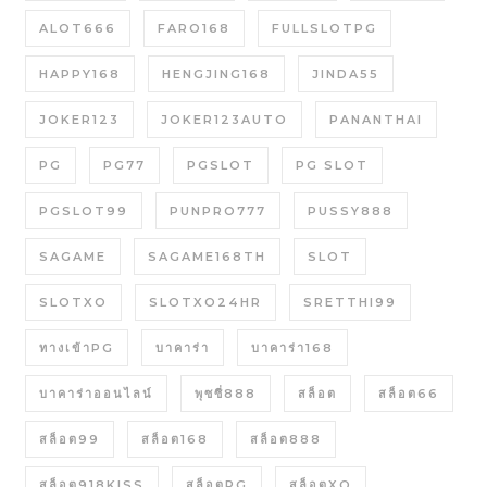
ALOT666
FARO168
FULLSLOTPG
HAPPY168
HENGJING168
JINDA55
JOKER123
JOKER123AUTO
PANANTHAI
PG
PG77
PGSLOT
PG SLOT
PGSLOT99
PUNPRO777
PUSSY888
SAGAME
SAGAME168TH
SLOT
SLOTXO
SLOTXO24HR
SRETTHI99
ทางเข้าPG
บาคาร่า
บาคาร่า168
บาคาร่าออนไลน์
พุซซี่888
สล็อต
สล็อต66
สล็อต99
สล็อต168
สล็อต888
สล็อต918KISS
สล็อตPG
สล็อตXO