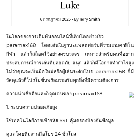
Luke
6 กรกฎาคม 2025
- By
Jerry Smith
ในโลกของการเดิมพันออนไลน์ที่เติบโตอย่างเร็ว
paramax168 โดดเด่นในฐานะแพลตฟอร์มที่รวมเกมคาสิโน
กีฬา แล้วก็สล็อตไว้อย่างครบวงจร เหมาะสำหรับคนที่อยาก
ประสบการณ์การเล่นที่ปลอดภัย สนุก แล้วก็มีโอกาสทำกำไรสูง
ไม่ว่าคุณจะเป็นมือใหม่หรือผู้เล่นระดับโปร paramax168 ก็มี
วัสดุแล้วก็โปรโมชั่นพร้อมรองรับทุกสิ่งที่มีความต้องการ
ความน่าเชื่อถือและก็จุดเด่นของ paramax168
1. ระบบความปลอดภัยสูง
ใช้เทคโนโลยีการเข้ารหัส SSL คุ้มครองป้องกันข้อมูล
ดูแลโดยทีมงานมือโปร 24 ชั่วโมง