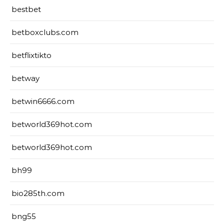
bestbet
betboxclubs.com
betflixtikto
betway
betwin6666.com
betworld369hot.com
betworld369hot.com
bh99
bio285th.com
bng55