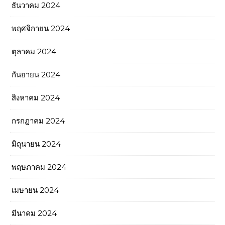
ธันวาคม 2024
พฤศจิกายน 2024
ตุลาคม 2024
กันยายน 2024
สิงหาคม 2024
กรกฎาคม 2024
มิถุนายน 2024
พฤษภาคม 2024
เมษายน 2024
มีนาคม 2024