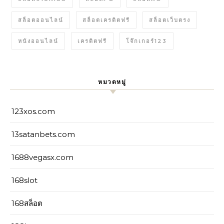
สล็อตออนไลน์
สล็อตเครดิตฟรี
สล็อตเว็บตรง
หนังออนไลน์
เครดิตฟรี
โจ๊กเกอร์123
หมวดหมู่
123xos.com
13satanbets.com
1688vegasx.com
168slot
168สล็อต