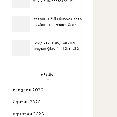
เกม tangtem168 ของรางวัล
2026 เกมดังจากค่ายชั้นนำ
กำลังรอ เจ้าของใหม่ 25
พร้อมรายละเอียดครบทุกมิติ 10
September 2569
July 2026 website ตรง
jin888.asia casino online เว็บ
สล็อต888 เว็บไซต์แตกง่าย สล็อต
แม่ ทดลองเล่น Top 51 by
ยอดนิยม 2026 รวมเกมดัง ค่าย
Ronnie
ชั้นนำ และฟีเจอร์ที่ผู้เล่นชื่นชอบ
casino เว็บใหญ่ ใหม่ล่าสุด Top
89 by Evelyn jin888.asia 6
Sexy168 25 กรกฎาคม 2026
August 26
sexy168 รู้ก่อนเลือกโต๊ะ เล่นได้
มั่นใจกว่า สมัครรับ 1,000 เกมดัง
ฟีเจอร์ครบ สัมผัสโต๊ะสดระดับ
พรีเมียม บาคาร่า สมัครปุ๊บ รับ
โปรปั๊บ Top 39 by Gloria
คลังเก็บ
sexy168c.com
กรกฎาคม 2026
มิถุนายน 2026
พฤษภาคม 2026