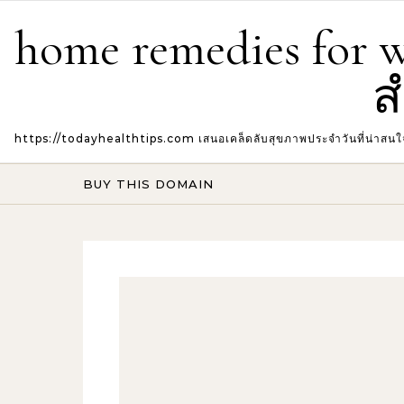
Skip to content
home remedies for
ส
https://todayhealthtips.com เสนอเคล็ดลับสุขภาพประจำวันที่น่าสนใจเพ
BUY THIS DOMAIN