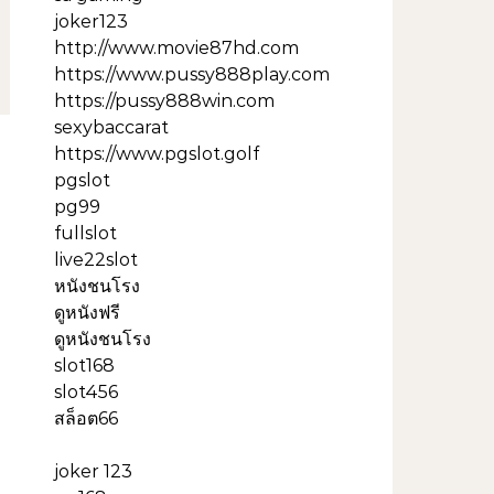
joker123
http://www.movie87hd.com
https://www.pussy888play.com
https://pussy888win.com
sexybaccarat
https://www.pgslot.golf
pgslot
pg99
fullslot
live22slot
หนังชนโรง
ดูหนังฟรี
ดูหนังชนโรง
slot168
slot456
สล็อต66
joker 123