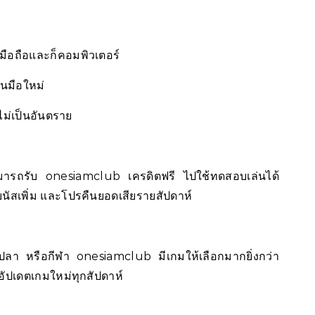
ท์มือถือและก็คอมพิวเตอร์
็นมือใหม่
ม่เป็นอันตราย
สามารถรับ onesiamclub เครดิตฟรี ไปใช้ทดสอบเล่นได้
ัสเพิ่ม และโปรคืนยอดเสียรายสัปดาห์
ปลา หรือกีฬา onesiamclub มีเกมให้เลือกมากยิ่งกว่า
ัปเดตเกมใหม่ทุกสัปดาห์