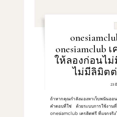
onesiamclu
onesiamclub 
ให้ลองก่อนไม
ไม่มีลิมิต
23 ม
ถ้าหากคุณกำลังมองหาเว็บพนันออน
คำตอบที่ใช่ ด้วยระบบการใช้งานที
onesiamclub เครดิตฟรี ที่แจกจริงไม