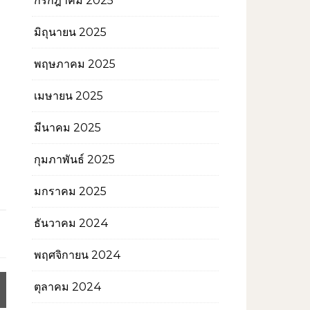
กรกฎาคม 2025
มิถุนายน 2025
พฤษภาคม 2025
เมษายน 2025
มีนาคม 2025
กุมภาพันธ์ 2025
มกราคม 2025
ธันวาคม 2024
พฤศจิกายน 2024
ตุลาคม 2024