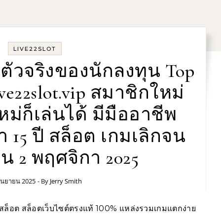
LIVE22SLOT
ย์ตัวจริงของนักลงทุน Top
ive22slot.vip สมาชิกใหม่
ม่ก็เล่นได้ มีมืออาชีพ
 15 ปี สล็อต เกมเลิกจน
วน 2 พฤศจิกา 2025
กันยายน 2025
- By
Jerry Smith
ย สล็อต สล็อตเว็บไซต์ตรงแท้ 100% แหล่งรวมเกมแตกง่าย