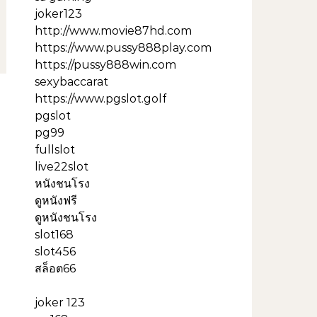
joker123
http://www.movie87hd.com
https://www.pussy888play.com
https://pussy888win.com
sexybaccarat
https://www.pgslot.golf
pgslot
pg99
fullslot
live22slot
หนังชนโรง
ดูหนังฟรี
ดูหนังชนโรง
slot168
slot456
สล็อต66
joker 123