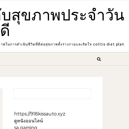
ดลับสุขภาพประจำวัน
ดี
ในการดำเนินชีวิตที่ดีต่อสุขภาพทั้งร่างกายและจิตใจ colitis diet plan
ค้นหาสำหรับ:
https://918kissauto.xyz
ดูหนังออนไลน์
sa gaming