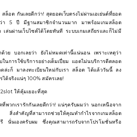
ล็อต กันเลยดีกว่า! สุดยอดเว็บตรงไม่ผ่านเอเย่นต์ที่ยอด
นกว่า 5 ปี มีฐานสมาชิกจำนวนมาก มาพร้อมเกมสล็อต
ด เล่นผ่านเว็บไซต์ได้โดยทันที ระบบเกมเสถียรและก็ไม่มี
ีกด้วย บอกเลยว่า ยังไม่หมดเท่านี้แน่นอน เพราะเหตุว่า
ในการใช้บริการอย่างเต็มเปี่ยม แอดไม่นบริการดีตลอด
าดล่ะก็ มาลงทะเบียนใหม่กับเรา สล็อต ได้แล้ววันนี้ ลง
รได้จริงแน่ๆ 100% สมัครเลย!
slot ให้คุ้มเยอะที่สุด
ี่พวกเรารักกันเลยดีกว่า! แน่ๆครับผมว่า นอกเหนือจาก
้ว สิ่งสำคัญที่สามารถช่วยให้คุณทำกำไรจากเกมสล็อต
ฟรี นั่นเองครับผม ซึ่งคุณสามารถรับจากโปรโมชั่นหรือ