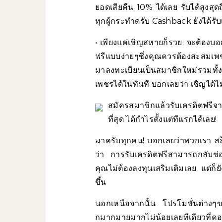
ยอดเสียคืน 10% ได้เลย รับได้สูงส
ทุกผู้กระทำดรับ Cashback ยังได้รั
• เพียงแค่เชิญสหายก็รวย: จะต้องบ
ฟรีแบบง่ายๆซึ่งคุณควรต้องสะสมเพชร
มาลงทะเบียนเป็นสมาชิกใหม่รวมทั้ง
เพชรได้ในทันที บอกเลยว่า เชิญได้ไ
สมัครสมาชิกแล้วรับเครดิตฟรีจ
ที่สุด ได้กำไรตั้งแต่ทีแรกได้เลย!
มาครับทุกคน! บอกเลยว่าพวกเรา สล
ว่า การรับเครดิตฟรีสามารถกลับช
คุณไม่ต้องลงทุนเสริมเติมเลย แต่ก็
ขึ้น
นอกเหนือจากนั้น โปรโมชั่นต่างๆของเ
กมากมายมากไม่น้อยเลยทีเดียวที่คอ