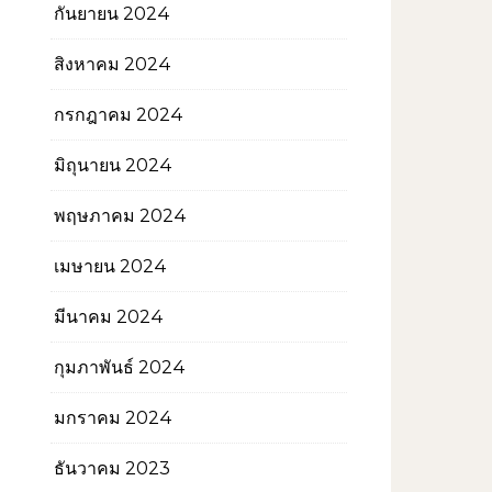
กันยายน 2024
สิงหาคม 2024
กรกฎาคม 2024
มิถุนายน 2024
พฤษภาคม 2024
เมษายน 2024
มีนาคม 2024
กุมภาพันธ์ 2024
มกราคม 2024
ธันวาคม 2023