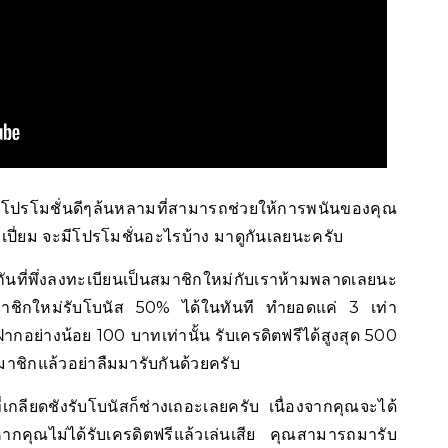
อมโปรโมชั่นดีๆล้นหลามที่สามารถช่วยให้การพนันของคุณ
็มเปี่ยม จะมีโปรโมชั่นอะไรบ้าง มาดูกันเลยนะครับ
ันที่พึ่งลงทะเบียนเป็นสมาชิกใหม่กับเราห้ามพลาดเลยนะ
าชิกใหม่รับโบนัส 50% ได้ในทันที ทำยอดแค่ 3 เท่า
อย่างน้อย 100 บาทเท่านั้น รับเครดิตฟรีได้สูงสุด 500
ชิกแล้วอย่าลืมมารับกันด้วยครับ
เกลียดชังรับโบนัสก็ช่างเถอะเลยครับ เนื่องจากคุณจะได้
าหากคุณไม่ได้รับเครดิตฟรีแล้วเล่นเสีย คุณสามารถมารับ