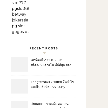
slot777
pgslot88
betway
jokerasia
pg slot
gogoslot
RECENT POSTS
เครดิตฟรี 29 ส.ค. 2026
สล็อต168 คาสิโน ที่ดีที่สุด ของ
ไทย สมาชิกใหม่รับ 50% เกมคุร
ภาพ เว็บโปร่งใส ยูสเดียว เล่นได้
ทุกเกม เครดิตฟรี แจก เครดิตฟรี
Tangtem168 สายแตก ลุ้นกำไร
เยอะที่สุด Top 44 by Elvin
แบบไม่เสียฟีล Top 34 by
Hengjing168d.com
Carmelo Tangtem168e.com
สมาชิกใหม่รับ 100% จ่ายตรง กี่
ล้านก็จ่าย คัดมาแล้ว เล่นได้ทุก
Jinda888 รวมสล็อตน่าเล่น