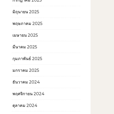
กรกฎาคม 2025
มิถุนายน 2025
พฤษภาคม 2025
เมษายน 2025
มีนาคม 2025
กุมภาพันธ์ 2025
มกราคม 2025
ธันวาคม 2024
พฤศจิกายน 2024
ตุลาคม 2024