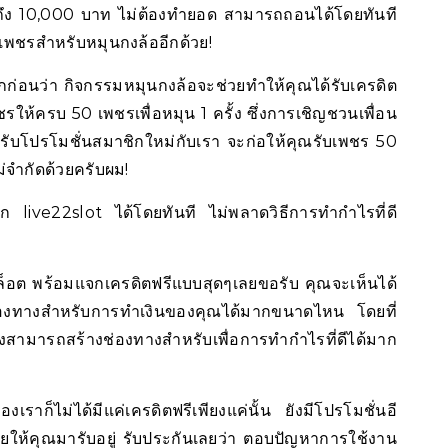
ุดถึง 10,000 บาท ไม่ต้องทำยอด สามารถถอนได้โดยทันที
บเพชรสำหรับหมุนกงล้ออีกด้วย!
อกก่อนว่า กิจกรรมหมุนกงล้อจะช่วยทำให้คุณได้รับเครดิต
ให้ครบ 50 เพชรเพื่อหมุน 1 ครั้ง ซึ่งการเชิญชวนเพื่อน
รับโปรโมชั่นสมาชิกใหม่กับเรา จะก่อให้คุณรับเพชร 50
ม่จำกัดด้วยครับผม!
าก live22slot ได้โดยทันที ไม่พลาดวิธีการทำกำไรที่ดี
็อต พร้อมแจกเครดิตฟรีแบบสุดๆเลยขอรับ คุณจะเห็นได้
่องทางสำหรับการทำเงินของคุณได้มากขนาดไหน โดยที่
ยังสามารถสร้างช่องทางสำหรับเพื่อการทำกำไรที่ดีได้มาก
ราก็ไม่ได้มีแค่เครดิตฟรีเพียงแค่นั้น ยังมีโปรโมชั่นอี
ยให้คุณมารับอยู่ รับประกันเลยว่า ตอบปัญหาการใช้งาน