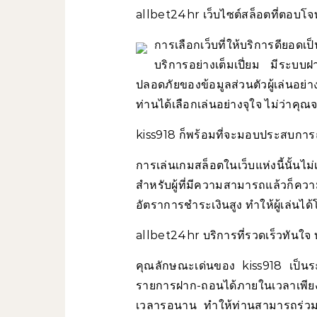
allbet24hr เว็บไซต์สล็อตที่ตอบโจท
การเลือกเว็บที่ให้บริการดียอดเป
บริการอย่างเต็มเปี่ยม มีระบบฝ
ปลอดภัยของข้อมูลส่วนตัวผู้เล่นอย่
ท่านได้เลือกเล่นอย่างจุใจ ไม่ว่าคุณ
kiss918 ก็พร้อมที่จะมอบประสบการณ์ท
การเล่นเกมสล็อตในเว็บแห่งนี้นั้น
สำหรับผู้ที่มีความสามารถแล้วก็ค
อัตราการชำระเงินสูง ทำให้ผู้เล่นได้
allbet24hr บริการที่รวดเร็วทันใจ 
คุณลักษณะเด่นของ kiss918 เป็นระบ
รายการฝาก-ถอนได้ภายในเวลาเพียงไม
เวลารอนาน ทำให้ท่านสามารถร่วมเก