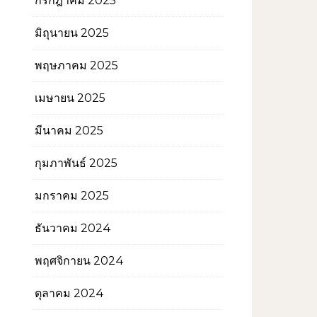
กรกฎาคม 2025
มิถุนายน 2025
พฤษภาคม 2025
เมษายน 2025
มีนาคม 2025
กุมภาพันธ์ 2025
มกราคม 2025
ธันวาคม 2024
พฤศจิกายน 2024
ตุลาคม 2024