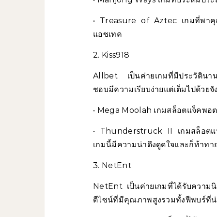
• Treasure of Aztec เกมที่พาคุณ
แอซเทค
2. Kiss918
Allbet เป็นค่ายเกมที่มีประวัตินา
ชอบมีความเรียบง่ายแต่เต็มไปด้วยจั
• Mega Moolah เกมสล็อตแจ็คพอตที
• Thunderstruck II เกมสล็อตแนว
เกมนี้มีความน่าดึงดูดใจและก็ท้าทา
3. NetEnt
NetEnt เป็นค่ายเกมที่ได้รับความ
ดีไซน์ที่มีคุณภาพสูงรวมทั้งฟีพบร์ที่