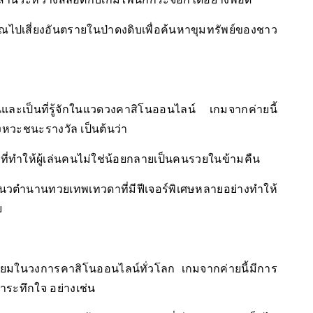
ไปเสี่ยงอันตรายในป่าดงดิบเพื่อค้นหาขุมทรัพย์ของชาว
นและเป็นที่รู้จักในแวดวงคาสิโนออนไลน์ เกมจากค่ายนี้
งหวะชนะรางวัล เป็นต้นว่า
่ทำให้ผู้เล่นคนไม่ใช่น้อยกลายเป็นคนรวยในข้ามคืน
ตำนานทวยเทพเทวดาที่มีฟีเจอร์พิเศษหลายอย่างทำให้
ย
นิยมในวงการคาสิโนออนไลน์ทั่วโลก เกมจากค่ายนี้มีการ
น่าระทึกใจ อย่างเช่น