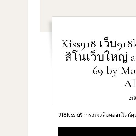
Kiss918 เว็บ918
สิโนเว็บใหญ่ a
69 by Mo
Al
24 
918kiss บริการเกมสล็อตออนไลน์