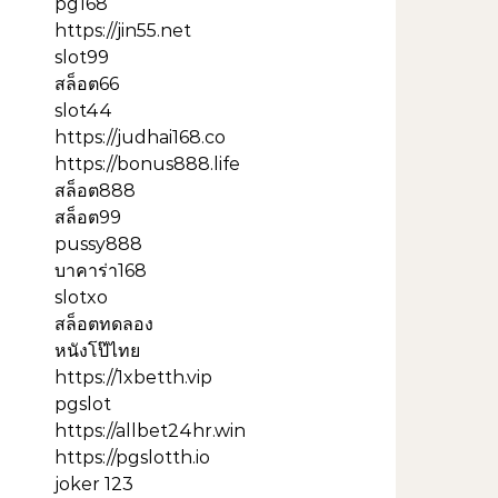
pg168
https://jin55.net
slot99
สล็อต66
slot44
https://judhai168.co
https://bonus888.life
สล็อต888
สล็อต99
pussy888
บาคาร่า168
slotxo
สล็อตทดลอง
หนังโป๊ไทย
https://1xbetth.vip
pgslot
https://allbet24hr.win
https://pgslotth.io
joker 123