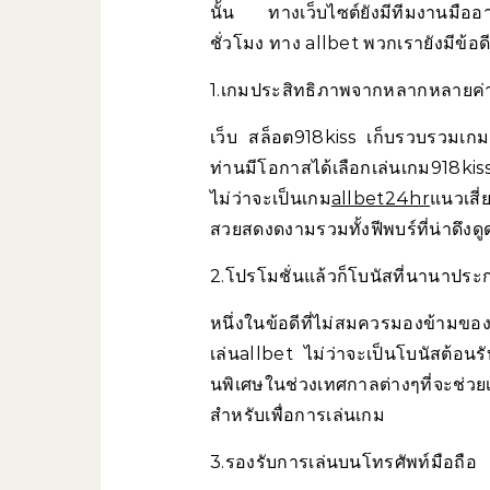
นั้น ทางเว็บไซต์ยังมีทีมงานมื
ชั่วโมง ทาง allbet พวกเรายังมีข้อดี
1.เกมประสิทธิภาพจากหลากหลายค่
เว็บ สล็อต918kiss เก็บรวบรวมเกม
ท่านมีโอกาสได้เลือกเล่นเกม918k
ไม่ว่าจะเป็นเกม
allbet24hr
แนวเสี
สวยสดงดงามรวมทั้งฟีพบร์ที่น่าดึง
2.โปรโมชั่นแล้วก็โบนัสที่นานาประ
หนึ่งในข้อดีที่ไม่สมควรมองข้ามของ 
เล่นallbet ไม่ว่าจะเป็นโบนัสต้อน
นพิเศษในช่วงเทศกาลต่างๆที่จะช่วย
สำหรับเพื่อการเล่นเกม
3.รองรับการเล่นบนโทรศัพท์มือถือ