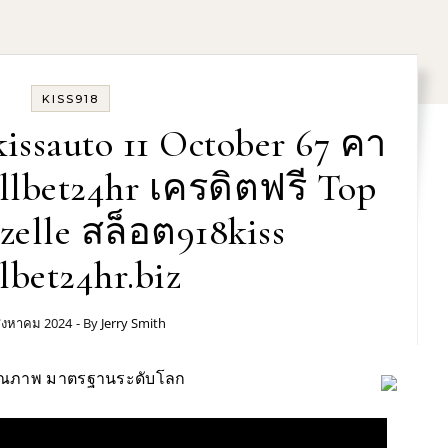
KISS918
kissauto 11 October 67 คา
llbet24hr เครดิตฟรี Top
zelle สล็อต918kiss
lbet24hr.biz
สิงหาคม 2024
- By
Jerry Smith
คุณภาพ มาตรฐานระดับโลก