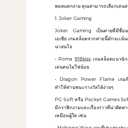
พอตแตกง่าย คุณสามารถเลือกเล่น
1. Joker Gaming
Joker Gaming เป็นค่ายที่มีชื่
เอเชีย เกมสล็อตจากค่ายนี้มักจะเน้น
น่าสนใจ
• Roma
918kiss
เกมสล็อตแนวนักสู้
เล่นคนไม่ใช่น้อย
• Dragon Power Flame เกมที่มีธี
ทำให้ท่านชนะรางวัลได้ง่ายๆ
PG Soft หรือ Pocket Games Soft เ
มีกราฟิกงามและเรื่องราวที่น่าติด
เหมือนผู้ใด เช่น
• Mahjong Ways เกมที่ประสมประส