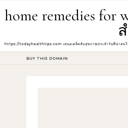
Skip to content
home remedies for
ส
https://todayhealthtips.com เสนอเคล็ดลับสุขภาพประจำวันที่น่าสนใจเพ
BUY THIS DOMAIN