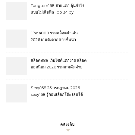
ทุกเกม เครดิตฟรี แจก เครดิตฟรี
Tangtem168 สายแตก ลุ้นกำไร
เยอะที่สุด Top 44 by Elvin
แบบไม่เสียฟีล Top 34 by
Hengjing168d.com
Carmelo Tangtem168e.com
สมาชิกใหม่รับ 100% จ่ายตรง กี่
ล้านก็จ่าย คัดมาแล้ว เล่นได้ทุก
Jinda888 รวมสล็อตน่าเล่น
เกม tangtem168 ของรางวัล
2026 เกมดังจากค่ายชั้นนำ
กำลังรอ เจ้าของใหม่ 25
พร้อมรายละเอียดครบทุกมิติ 10
September 2569
July 2026 website ตรง
jin888.asia casino online เว็บ
สล็อต888 เว็บไซต์แตกง่าย สล็อต
แม่ ทดลองเล่น Top 51 by
ยอดนิยม 2026 รวมเกมดัง ค่าย
Ronnie
ชั้นนำ และฟีเจอร์ที่ผู้เล่นชื่นชอบ
casino เว็บใหญ่ ใหม่ล่าสุด Top
89 by Evelyn jin888.asia 6
Sexy168 25 กรกฎาคม 2026
August 26
sexy168 รู้ก่อนเลือกโต๊ะ เล่นได้
มั่นใจกว่า สมัครรับ 1,000 เกมดัง
ฟีเจอร์ครบ สัมผัสโต๊ะสดระดับ
พรีเมียม บาคาร่า สมัครปุ๊บ รับ
โปรปั๊บ Top 39 by Gloria
คลังเก็บ
sexy168c.com