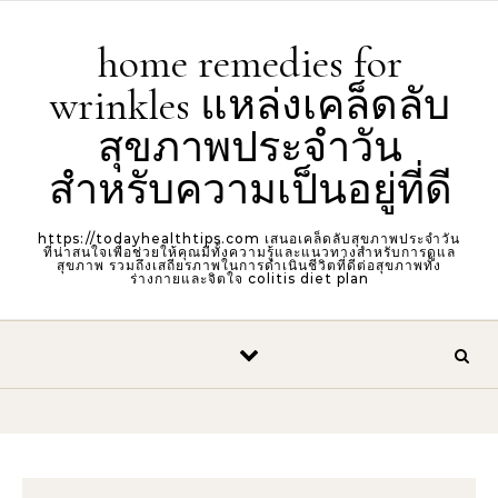
Skip to content
home remedies for
wrinkles แหล่งเคล็ดลับ
สุขภาพประจำวัน
สำหรับความเป็นอยู่ที่ดี
https://todayhealthtips.com เสนอเคล็ดลับสุขภาพประจำวัน
ที่น่าสนใจเพื่อช่วยให้คุณมีทั้งความรู้และแนวทางสำหรับการดูแล
สุขภาพ รวมถึงเสถียรภาพในการดำเนินชีวิตที่ดีต่อสุขภาพทั้ง
ร่างกายและจิตใจ colitis diet plan