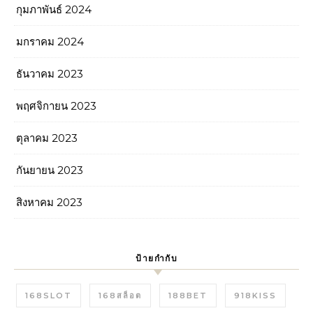
กุมภาพันธ์ 2024
มกราคม 2024
ธันวาคม 2023
พฤศจิกายน 2023
ตุลาคม 2023
กันยายน 2023
สิงหาคม 2023
ป้ายกำกับ
168SLOT
168สล็อต
188BET
918KISS