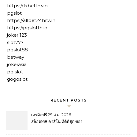
https://1xbetth.vip
pgslot
https://allbet24hr.win
https://pgslotth.io
joker 123
slot777
pgslot88
betway
jokerasia
pg slot
gogoslot
RECENT POSTS
เครดิตฟรี 29 ส.ค. 2026
สล็อต168 คาสิโน ที่ดีที่สุด ของ
ไทย สมาชิกใหม่รับ 50% เกมคุร
ภาพ เว็บโปร่งใส ยูสเดียว เล่นได้