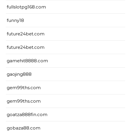
fullslotpg168.com
funny18
future24bet.com
future24bet.com
gamehit8888.com
gaojing888
gem99ths.com
gem99ths.com
goatza888fin.com
gobaza88.com