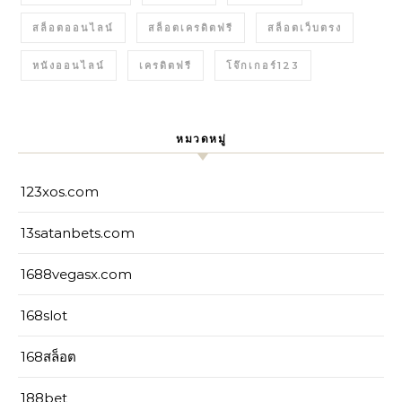
สล็อตออนไลน์
สล็อตเครดิตฟรี
สล็อตเว็บตรง
หนังออนไลน์
เครดิตฟรี
โจ๊กเกอร์123
หมวดหมู่
123xos.com
13satanbets.com
1688vegasx.com
168slot
168สล็อต
188bet