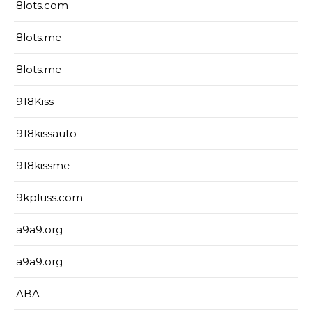
8lots.com
8lots.me
8lots.me
918Kiss
918kissauto
918kissme
9kpluss.com
a9a9.org
a9a9.org
ABA