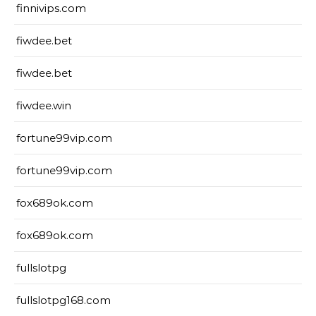
finnivips.com
fiwdee.bet
fiwdee.bet
fiwdee.win
fortune99vip.com
fortune99vip.com
fox689ok.com
fox689ok.com
fullslotpg
fullslotpg168.com