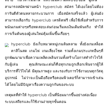
สามารถสมัครผ่านหน้า hyperclub สมัคร ได้เองโดยไม่ต้อง
การันตีตัวตนหลายกระบวนการ เมื่อสมัครเสร็จแล้ว ผู้เล่นยัง
สามารถเลือกรับ hyperclub เครดิตฟรี เพื่อใช้เพื่อสำหรับการ
พนันเกมต่างๆหรือทดสอบเล่นก่อนเริ่มลงเงินเดิมพันจริง ทำให้
การเริ่มต้นของผู้เล่นใหม่คุ้มเพิ่มขึ้นเรื่อยๆ
hyperclub ยังเก็บหมวดหมู่เกมล้นหลาม ทั้งยังเกมสล็อต
คาสิโนสด เกมไพ่ เกมเสี่ยงโชค รวมทั้งเกมประเภทอื่นๆที่
ถูกพัฒนามาเพื่อความเพลิดเพลินรวมทั้งสร้างโอกาสทำกำไรให้
กับผู้เล่น คุณลักษณะเด่นก็คือทุกเกมถูกเลือกเฟ้นจากผู้ให้
บริการที่ไว้ใจได้ มีคุณภาพสูง และรองรับการใช้งานบนทุกวัสดุ
อุปกรณ์ ไม่ว่าจะเป็นมือถือหรือคอมพิวเตอร์ก็สามารถเข้าเล่น
ได้โดยไม่มีปัญหาเรื่องความถูกกันของระบบ
เหตุผลที่ทำให้ hyperclub เป็นที่นิยมมากขึ้นอย่างต่อเนื่อง
ระบบเสถียรและก็ใช้งานง่ายทุกขั้นตอน