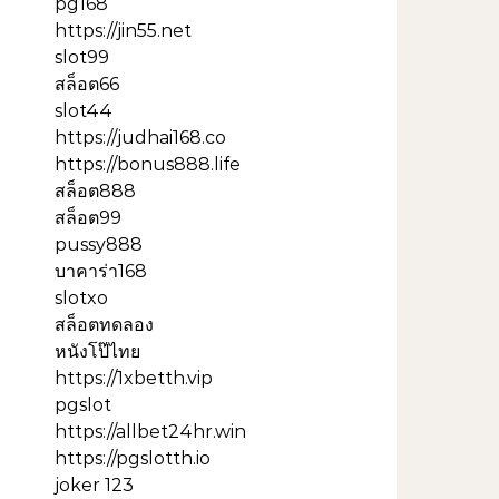
pg168
https://jin55.net
slot99
สล็อต66
slot44
https://judhai168.co
https://bonus888.life
สล็อต888
สล็อต99
pussy888
บาคาร่า168
slotxo
สล็อตทดลอง
หนังโป๊ไทย
https://1xbetth.vip
pgslot
https://allbet24hr.win
https://pgslotth.io
joker 123