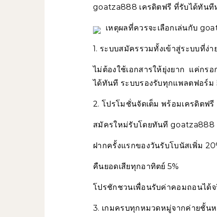
goatza888 เครดิตฟรี ที่รับได้ทันที
เหตุผลที่ควรจะเลือกเล่นกับ g
1. ระบบสมัครรวมทั้งเข้าสู่ระบบที่ง
ไม่ต้องใช้เอกสารให้ยุ่งยาก แค่ก
ได้ทันที ระบบรองรับทุกแพลตฟอร์ม อี
2. โปรโมชั่นจัดเต็ม พร้อมเครดิตฟรี
สมัครใหม่รับโดยทันที goatza888 เ
ฝากครั้งแรกของวันรับโบนัสเพิ่ม 2
คืนยอดเสียทุกอาทิตย์ 5%
โปรชักชวนเพื่อนรับค่าคอมถอนได้จร
3. เกมครบทุกหมวดหมู่จากค่ายชั้นหน