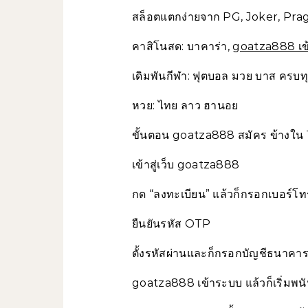
สล็อตแตกง่ายจาก PG, Joker, Pra
คาสิโนสด: บาคาร่า,
goatza888 เข้
เดิมพันกีฬา: ฟุตบอล มวย บาส ครบทุ
หวย: ไทย ลาว ฮานอย
ขั้นตอน goatza888 สมัคร ข้างใน 
เข้าสู่เว็บ goatza888
กด “ลงทะเบียน” แล้วก็กรอกเบอร์โท
ยืนยันรหัส OTP
ตั้งรหัสผ่านและก็กรอกบัญชีธนาคา
goatza888 เข้าระบบ แล้วก็เริ่มพนั