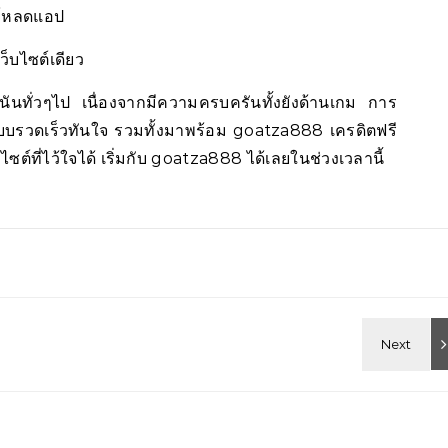
น์โหลดแอป
็บไซต์เดียว
ันทั่วๆไป เนื่องจากมีความครบครันทั้งยังด้านเกม การ
ระบบรวดเร็วทันใจ รวมทั้งมาพร้อม goatza888 เครดิตฟรี
ซต์ที่ไว้ใจได้ เริ่มกับ goatza888 ได้เลยในช่วงเวลานี้