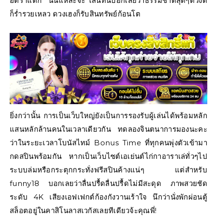
อัตราแตก” นั่นแหละจ้ะ เล่นที่นี่บอกเลยว่าธรรมชาติสุดๆดวงดี
ก็ร่ำรวยเหลว ดวงเฮงก็รับสินทรัพย์ก้อนโต
ยิ่งกว่านั้น การเป็นเว็บใหญ่ยังเป็นการรองรับผู้เล่นได้พร้อมหลัก
แสนหลักล้านคนในเวลาเดียวกัน ทดลองจินตนาการมองนะคะ
ว่าในระยะเวลาโบนัสไทม์ Bonus Time ที่ทุกคนพุ่งตัวเข้ามา
กดสปินพร้อมกัน หากเป็นเว็บไซต์เอเย่นต์ไก่กาอาราเล่ทั่วๆไป
ระบบล่มหรือกระตุกกระทั่งฟรีสปินค้างแน่ๆ แต่สำหรับ
funny18 บอกเลยว่าลื่นปรื้ดลื่นปรื้ดไม่มีสะดุด ภาพสวยชัด
ระดับ 4K เสียงเอฟเฟกต์ก้องกังวานเร้าใจ นึกว่านั่งพักผ่อนตู้
สล็อตอยู่ในคาสิโนลาสเวกัสเลยทีเดียวจ้ะคุณพี่!