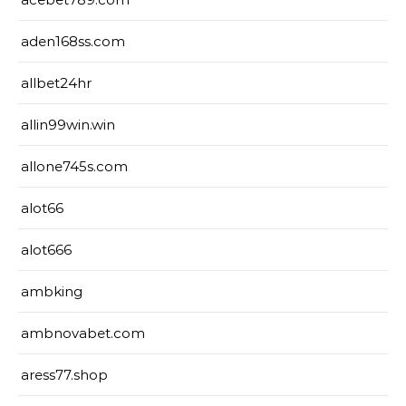
aden168ss.com
allbet24hr
allin99win.win
allone745s.com
alot66
alot666
ambking
ambnovabet.com
aress77.shop