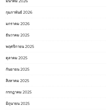
มีนาคม 2026
กุมภาพันธ์ 2026
มกราคม 2026
ธันวาคม 2025
พฤศจิกายน 2025
ตุลาคม 2025
กันยายน 2025
สิงหาคม 2025
กรกฎาคม 2025
มิถุนายน 2025