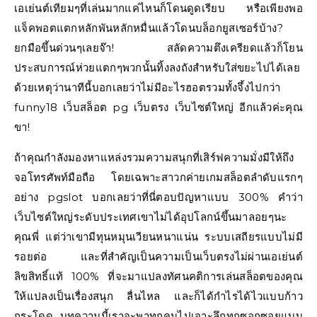
เอเย่นต์เทียมๆที่เล่นมากแค่ไหนก็โดนดูดเรียบ หรือเพียงพอ
แจ็คพอตแตกหลักพันหลักหมื่นแล้วโดนบล็อกยูสเซอร์บ้าง?
ยกมือขึ้นด่วนๆเลยจ๊า! สลัดความตึงเครียดแล้วก็โยน
ประสบการณ์ห่วยแตกๆพวกนั้นทิ้งลงถังสำหรับใส่ขยะไปได้เลย
ด้วยเหตุว่านาทีนี้บอกเลยว่าไม่มีอะไรฮอตรวมทั้งจึ้งไปกว่า
funny18 เว็บสล็อต pg เว็บตรง เว็บไซต์ใหญ่ อีกแล้วค่ะคุณ
ขา!
ถ้าคุณกำลังมองหาแหล่งรวมความสนุกที่เสิร์ฟความมั่งมีให้ถึง
จอโทรศัพท์มือถือ โดยเฉพาะสาวกค่ายเกมสล็อตลำดับแรกๆ
อย่าง pgslot บอกเลยว่าที่นี่ตอบปัญหาแบบ 300% คำว่า
เว็บไซต์ใหญ่ระดับประเทศเขาไม่ได้อุปโลกน์ขึ้นมาลอยๆนะ
คุณพี่ แต่ว่าเขามีทุนหมุนเวียนหนาแน่น ระบบเสถียรแบบไม่มี
รอยต่อ และที่สำคัญเป็นความเป็นเว็บตรงไม่ผ่านเอเย่นต์
ลิขสิทธิ์แท้ 100% ที่จะมาแปลงทัศนคติการเล่นสล็อตของคุณ
ให้แปลงเป็นเรื่องสนุก ลื่นไหล และก็ได้กำไรได้ไวแบบก้าว
กระโดด บทความนี้เราจะพาทุกคนไปเจาะลึกทุกซอกซอยแบบ