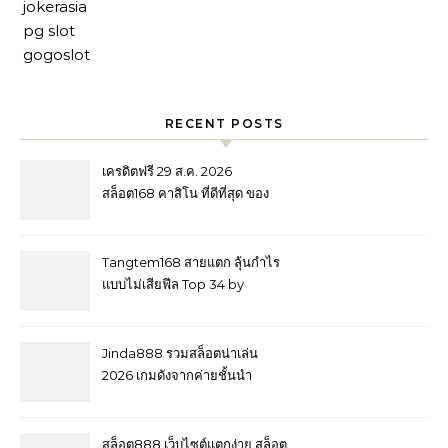
jokerasia
pg slot
gogoslot
RECENT POSTS
เครดิตฟรี 29 ส.ค. 2026
สล็อต168 คาสิโน ที่ดีที่สุด ของ
ไทย สมาชิกใหม่รับ 50% เกมคุร
ภาพ เว็บโปร่งใส ยูสเดียว เล่นได้
ทุกเกม เครดิตฟรี แจก เครดิตฟรี
Tangtem168 สายแตก ลุ้นกำไร
เยอะที่สุด Top 44 by Elvin
แบบไม่เสียฟีล Top 34 by
Hengjing168d.com
Carmelo Tangtem168e.com
สมาชิกใหม่รับ 100% จ่ายตรง กี่
ล้านก็จ่าย คัดมาแล้ว เล่นได้ทุก
Jinda888 รวมสล็อตน่าเล่น
เกม tangtem168 ของรางวัล
2026 เกมดังจากค่ายชั้นนำ
กำลังรอ เจ้าของใหม่ 25
พร้อมรายละเอียดครบทุกมิติ 10
September 2569
July 2026 website ตรง
jin888.asia casino online เว็บ
สล็อต888 เว็บไซต์แตกง่าย สล็อต