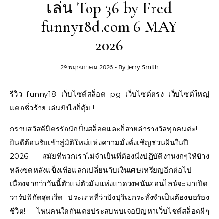
เล่น Top 36 by Fred
funny18d.com 6 MAY
2026
29 พฤษภาคม 2026
- By
Jerry Smith
รีวิว funny18 เว็บไซต์สล็อต pg เว็บไซต์ตรง เว็บไซต์ใหญ่
แตกชั่วร้าย เล่นยังไงก็คุ้ม !
กราบสวัสดีมิตรรักนักปั่นสล็อตและก็สายล่ารางวัลทุกคนค่ะ!
ยินดีต้อนรับเข้าสู่มิติใหม่แห่งความมั่งคั่งเชิญชวนฝันในปี
2026 สมัยที่พวกเราไม่จำเป็นที่ต้องนั่งปฏิบัติงานงกๆให้ข้าง
หลังขดหลังแข็งเพื่อแลกเปลี่ยนกับเงินเศษเหรียญอีกต่อไป
เนื่องจากว่าวันนี้ตัวแม่ตัวมัมแห่งแวดวงพนันออนไลน์จะมาเปิด
วาร์ปพิกัดสุดเริ่ด ประเภทที่ว่าปังปุริเย่กระทั่งจำเป็นต้องขอร้อง
ชีวิต! ไหนคนใดกันเคยประสบพบเจอปัญหาเว็บไซต์สล็อตผีๆ