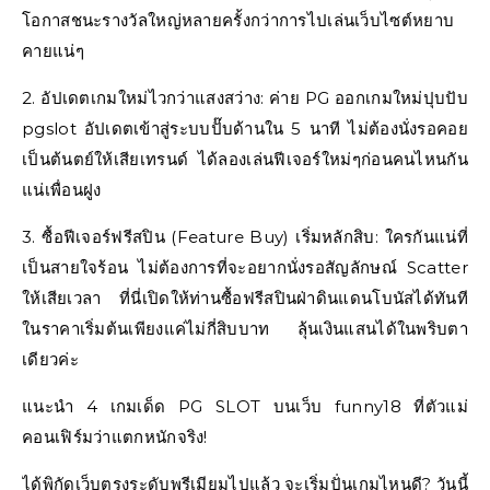
โอกาสชนะรางวัลใหญ่หลายครั้งกว่าการไปเล่นเว็บไซต์หยาบ
คายแน่ๆ
2. อัปเดตเกมใหม่ไวกว่าแสงสว่าง: ค่าย PG ออกเกมใหม่ปุบปับ
pgslot อัปเดตเข้าสู่ระบบปั๊บด้านใน 5 นาที ไม่ต้องนั่งรอคอย
เป็นต้นตย์ให้เสียเทรนด์ ได้ลองเล่นฟีเจอร์ใหม่ๆก่อนคนไหนกัน
แน่เพื่อนฝูง
3. ซื้อฟีเจอร์ฟรีสปิน (Feature Buy) เริ่มหลักสิบ: ใครกันแน่ที่
เป็นสายใจร้อน ไม่ต้องการที่จะอยากนั่งรอสัญลักษณ์ Scatter
ให้เสียเวลา ที่นี่เปิดให้ท่านซื้อฟรีสปินฝ่าดินแดนโบนัสได้ทันที
ในราคาเริ่มต้นเพียงแค่ไม่กี่สิบบาท ลุ้นเงินแสนได้ในพริบตา
เดียวค่ะ
แนะนำ 4 เกมเด็ด PG SLOT บนเว็บ funny18 ที่ตัวแม่
คอนเฟิร์มว่าแตกหนักจริง!
ได้พิกัดเว็บตรงระดับพรีเมียมไปแล้ว จะเริ่มปั่นเกมไหนดี? วันนี้