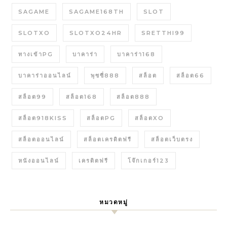
SAGAME
SAGAME168TH
SLOT
SLOTXO
SLOTXO24HR
SRETTHI99
ทางเข้าPG
บาคาร่า
บาคาร่า168
บาคาร่าออนไลน์
พุซซี่888
สล็อต
สล็อต66
สล็อต99
สล็อต168
สล็อต888
สล็อต918KISS
สล็อตPG
สล็อตXO
สล็อตออนไลน์
สล็อตเครดิตฟรี
สล็อตเว็บตรง
หนังออนไลน์
เครดิตฟรี
โจ๊กเกอร์123
หมวดหมู่