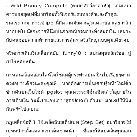
• Wild Bounty Compute (คนล่าสัตว์ล่าค่าหัว): เกมแนว
คาวบอยสุดเท่ที่มาพร้อมทั้งฟีเจอร์แถบทองคำและตัวคูณ
รุนแรง เกม ทางเข้าpg นี้มีความผันผวนสูงแต่ว่าบอกเลยว่าถ้า
หากบทโบนัสจะจ่ายทีนึงเป็นจ่ายหนักจนกระทั่งหมดเงิน เหมาะ
กับคนชอบความท้าทายและการลุ้นรางวัลใหญ่แบบตูมเดียวจบ
ทริคการเดินเงินสล็อตฉบับ funny18 : แปลงทุนหลักร้อย สู่
กำไรหลักหมื่น
การเล่นสล็อตออนไลน์ไม่ใช่แค่ผู้กระทำดปุ่มสปินไปเรื่อยๆตาม
ดวงอย่างเดียวนะคะคุณพี่ หากต้องการเป็นเศรษฐีหน้าใหม่ชั่ว
ข้ามคืนบนเว็บไซต์ pgslot คุณควรจะมีชั้นเชิงแล้วก็อุบายใน
การเดินเงิน วันนี้เราแอบเอา “สูตรลับฉบับตัวแม่” มาแชร์ให้ฟัง
กันฟรีๆไปเลยนะ!
กฎเหล็กข้อที่ 1: ใช้เคล็ดลับสเต็ปเบท (Step Bet) อย่าริอาจใส่
เบทหนักๆตั้งแต่ตาแรกเด็ดขาดน้า ชี้แนะให้แบ่งเงินทุนออก