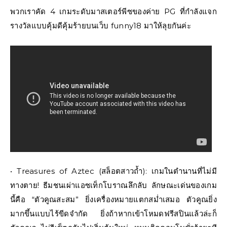
พวกเราคัด 4 เกมระดับมาสเตอร์พีซของค่าย PG ที่กำลังแจก
รางวัลแบบคุ้มดีคุ้มร้ายบนเว็บ funny18 มาให้ลุยกันค่ะ
• Treasures of Aztec (สล็อตสาวถ้ำ): เกมในตำนานที่ไม่มี
ทางตาย! ธีมชนเผ่าแอซเท็กโบราณลึกลับ ลักษณะเด่นของเกม
นี้คือ “ตัวคูณสะสม” ยิ่งเครื่องหมายแตกสม่ำเสมอ ตัวคูณยิ่ง
มากขึ้นแบบไร้ขีดจำกัด ยิ่งถ้าหากเข้าโหมดฟรีสปินแล้วล่ะก็