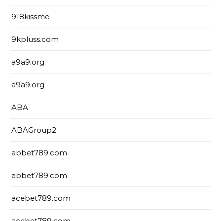
918kissme
9kpluss.com
a9a9.org
a9a9.org
ABA
ABAGroup2
abbet789.com
abbet789.com
acebet789.com
acebet789.com