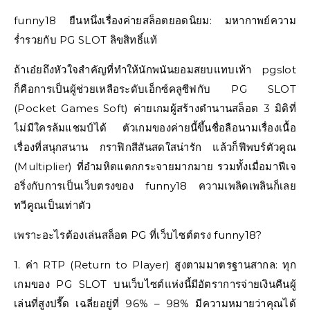
funny18 ยืนหนึ่งเรื่องค่ายสล็อตยอดนิยม: มหากาพย์ความ
ร่ำรวยกับ PG SLOT ลิขสิทธิ์แท้
ถ้าเอ๋ยถึงหัวใจสำคัญที่ทำให้นักพนันยอมสยบแทบเท้า pgslot
ก็คือการเป็นผู้ช่วยเหลือระดับเอ็กซ์คลูซีฟกับ PG SLOT
(Pocket Games Soft) ค่ายเกมผู้สร้างตำนานสล็อต 3 มิติที่
ไม่มีใครล้มแชมป์ได้ ตัวเกมของค่ายนี้ขึ้นชื่อลือนามเรื่องเนื้อ
เรื่องที่สนุกสนาน กราฟิกสีสันสดใสน่ารัก แล้วก็ฟีพบร์ตัวคูณ
(Multiplier) ที่อำมหิตแตกกระจายมากมาย รวมทั้งเมื่อมาฟีเจ
อริ่งกับการเป็นเว็บตรงของ funny18 ความเพลิดเพลินก็เลย
ทวีคูณเป็นเท่าตัว
เพราะอะไรต้องเล่นสล็อต PG ที่เว็บไซต์ตรง funny18?
1. ค่า RTP (Return to Player) สูงตามมาตรฐานสากล: ทุก
เกมของ PG SLOT บนเว็บไซต์แห่งนี้มีอัตราการจ่ายเงินคืนผู้
เล่นที่สูงปรี๊ด เฉลี่ยอยู่ที่ 96% – 98% มีความหมายว่าคุณได้