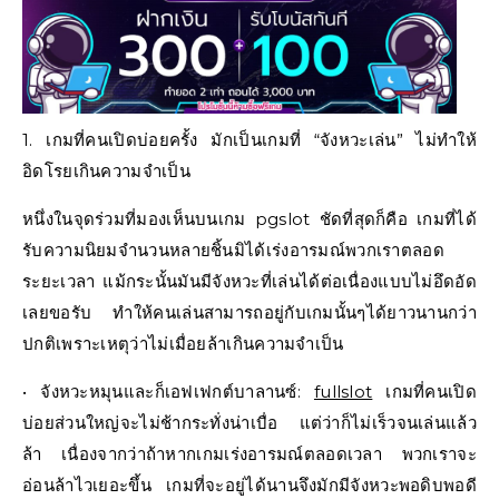
1. เกมที่คนเปิดบ่อยครั้ง มักเป็นเกมที่ “จังหวะเล่น” ไม่ทำให้
อิดโรยเกินความจำเป็น
หนึ่งในจุดร่วมที่มองเห็นบนเกม pgslot ชัดที่สุดก็คือ เกมที่ได้
รับความนิยมจำนวนหลายชิ้นมิได้เร่งอารมณ์พวกเราตลอด
ระยะเวลา แม้กระนั้นมันมีจังหวะที่เล่นได้ต่อเนื่องแบบไม่อึดอัด
เลยขอรับ ทำให้คนเล่นสามารถอยู่กับเกมนั้นๆได้ยาวนานกว่า
ปกติเพราะเหตุว่าไม่เมื่อยล้าเกินความจำเป็น
• จังหวะหมุนและก็เอฟเฟกต์บาลานซ์:
fullslot
เกมที่คนเปิด
บ่อยส่วนใหญ่จะไม่ช้ากระทั่งน่าเบื่อ แต่ว่าก็ไม่เร็วจนเล่นแล้ว
ล้า เนื่องจากว่าถ้าหากเกมเร่งอารมณ์ตลอดเวลา พวกเราจะ
อ่อนล้าไวเยอะขึ้น เกมที่จะอยู่ได้นานจึงมักมีจังหวะพอดิบพอดี