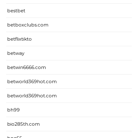
bestbet
betboxclubs.com
betflixtikto
betway
betwin6666.com
betworld369hot.com
betworld369hot.com
bh99
bio285th.com