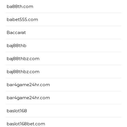
ba88th.com
babet555.com
Baccarat
baj88thb
baj88thbz.com
baj88thbz.com
bar4game24hr.com
bar4game24hr.com
baslot168
baslot168bet.com