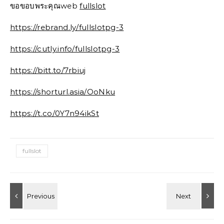
ขอขอบพระคุณweb
fullslot
https://rebrand.ly/fullslotpg-3
https://cutly.info/fullslotpg-3
https://bitt.to/7rbiuj
https://shorturl.asia/OoNku
https://t.co/0Y7n94ikSt
fullslot