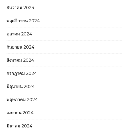
ธันวาคม 2024
พฤศจิกายน 2024
ตุลาคม 2024
กันยายน 2024
สิงหาคม 2024
กรกฎาคม 2024
มิถุนายน 2024
พฤษภาคม 2024
เมษายน 2024
มีนาคม 2024