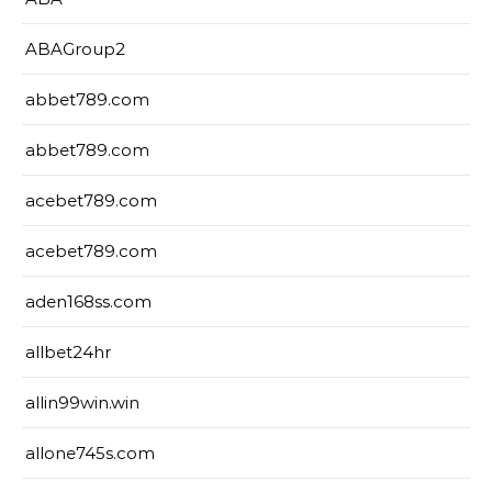
ABAGroup2
abbet789.com
abbet789.com
acebet789.com
acebet789.com
aden168ss.com
allbet24hr
allin99win.win
allone745s.com