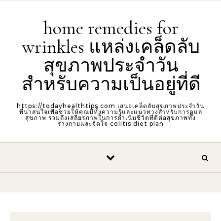
Skip to content
home remedies for
wrinkles แหล่งเคล็ดลับ
สุขภาพประจำวัน
สำหรับความเป็นอยู่ที่ดี
https://todayhealthtips.com เสนอเคล็ดลับสุขภาพประจำวัน
ที่น่าสนใจเพื่อช่วยให้คุณมีทั้งความรู้และแนวทางสำหรับการดูแล
สุขภาพ รวมถึงเสถียรภาพในการดำเนินชีวิตที่ดีต่อสุขภาพทั้ง
ร่างกายและจิตใจ colitis diet plan