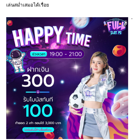
เล่นสม่ำเสมอได้เรื่อย
•