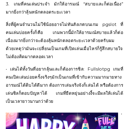
3. เกมที่คนเล่นประจำ มักให้อารมณ์ “สบายและก็ต่อเนื่อง”
มากยิ่งกว่าลุ้นหนักตลอดระยะเวลา
สิ่งที่ผู้คนจำนวนไม่ใช้น้อยอาจไม่ทันสังเกตบนเกม pgslot ที่
คนเล่นบ่อยครั้งก็คือ เกมพวกนี้มักให้อารมณ์สบายแล้วก็ต่อ
เนื่องมากยิ่งกว่าจะต้องลุ้นหนักตลอดระยะเวลาด้วยครับผม
ด้วยเหตุว่ามันจะเปลี่ยนเป็นเกมที่เปิดเล่นเมื่อไหร่ก็รู้สึกสบายใจ
ไม่ต้องคิดมากตลอดเวลา
• เล่นได้ทั้งวันที่อยากลุ้นและก็ต้องการชิล: Fullslotpg เกมที่
คนเปิดเล่นบ่อยครั้งจริงๆมักเป็นเกมที่เข้ากับความมากมายทาง
อารมณ์ได้ดิบได้ดีมาก ต้องการเล่นจริงจังก็เล่นได้ หรือต้องการ
เล่นชิลก็ตอบปัญหาได้ เกมที่ยืดหยุ่นอย่างงี้จะมีผลให้เล่นได้
เป็นเวลายาวนานกว่าด้วย
•