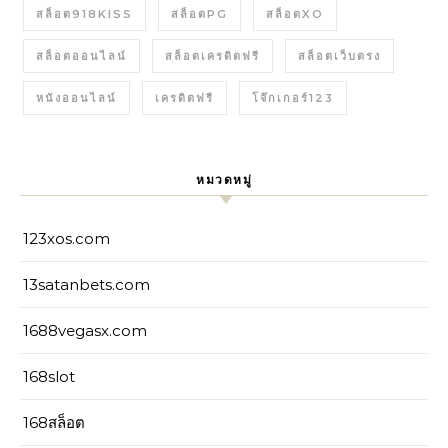
สล็อต918KISS
สล็อตPG
สล็อตXO
สล็อตออนไลน์
สล็อตเครดิตฟรี
สล็อตเว็บตรง
หนังออนไลน์
เครดิตฟรี
โจ๊กเกอร์123
หมวดหมู่
123xos.com
13satanbets.com
1688vegasx.com
168slot
168สล็อต