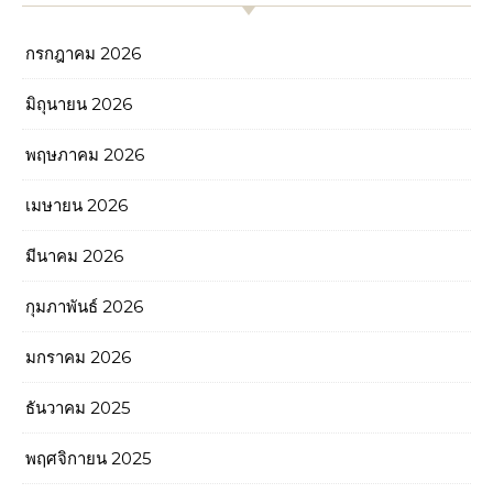
sexy168c.com
กรกฎาคม 2026
มิถุนายน 2026
พฤษภาคม 2026
เมษายน 2026
มีนาคม 2026
กุมภาพันธ์ 2026
มกราคม 2026
ธันวาคม 2025
พฤศจิกายน 2025