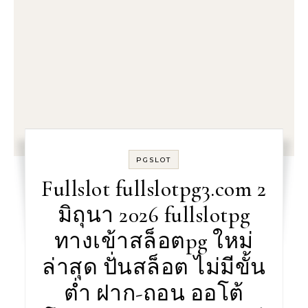
PGSLOT
Fullslot fullslotpg3.com 2
มิถุนา 2026 fullslotpg
ทางเข้าสล็อตpg ใหม่
ล่าสุด ปั่นสล็อต ไม่มีขั้น
ต่ำ ฝาก-ถอน ออโต้