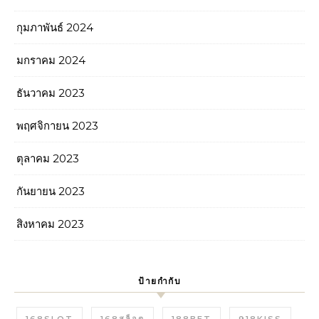
กุมภาพันธ์ 2024
มกราคม 2024
ธันวาคม 2023
พฤศจิกายน 2023
ตุลาคม 2023
กันยายน 2023
สิงหาคม 2023
ป้ายกำกับ