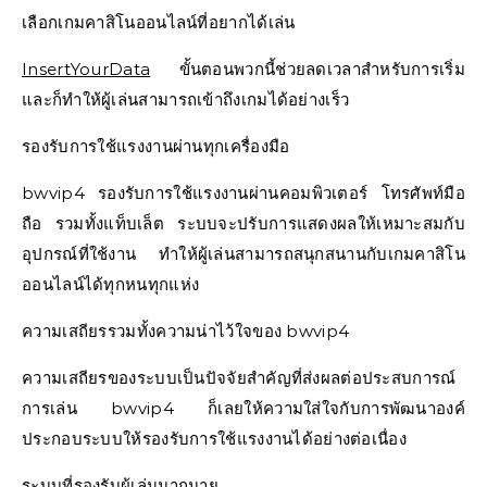
เลือกเกมคาสิโนออนไลน์ที่อยากได้เล่น
InsertYourData
ขั้นตอนพวกนี้ช่วยลดเวลาสำหรับการเริ่ม
และก็ทำให้ผู้เล่นสามารถเข้าถึงเกมได้อย่างเร็ว
รองรับการใช้แรงงานผ่านทุกเครื่องมือ
bwvip4 รองรับการใช้แรงงานผ่านคอมพิวเตอร์ โทรศัพท์มือ
ถือ รวมทั้งแท็บเล็ต ระบบจะปรับการแสดงผลให้เหมาะสมกับ
อุปกรณ์ที่ใช้งาน ทำให้ผู้เล่นสามารถสนุกสนานกับเกมคาสิโน
ออนไลน์ได้ทุกหนทุกแห่ง
ความเสถียรรวมทั้งความน่าไว้ใจของ bwvip4
ความเสถียรของระบบเป็นปัจจัยสำคัญที่ส่งผลต่อประสบการณ์
การเล่น bwvip4 ก็เลยให้ความใส่ใจกับการพัฒนาองค์
ประกอบระบบให้รองรับการใช้แรงงานได้อย่างต่อเนื่อง
ระบบที่รองรับผู้เล่นมากมาย