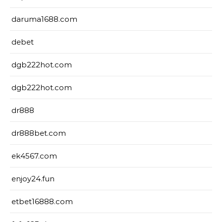
daruma1688.com
debet
dgb222hot.com
dgb222hot.com
dr888
dr888bet.com
ek4567.com
enjoy24.fun
etbet16888.com