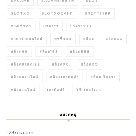
SAGAME
SAGAME168TH
SLOT
SLOTXO
SLOTXO24HR
SRETTHI99
ทางเข้าPG
บาคาร่า
บาคาร่า168
บาคาร่าออนไลน์
พุซซี่888
สล็อต
สล็อต66
สล็อต99
สล็อต168
สล็อต888
สล็อต918KISS
สล็อตPG
สล็อตXO
สล็อตออนไลน์
สล็อตเครดิตฟรี
สล็อตเว็บตรง
หนังออนไลน์
เครดิตฟรี
โจ๊กเกอร์123
หมวดหมู่
123xos.com