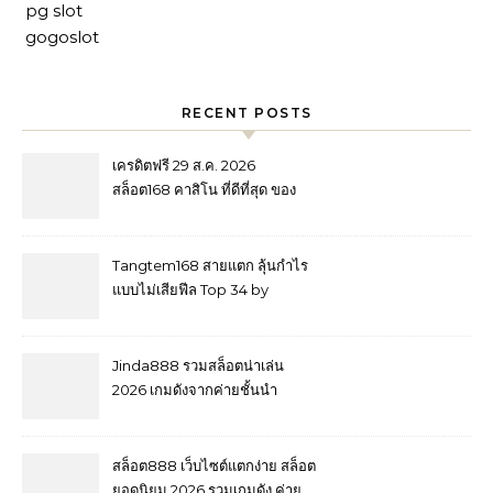
pg slot
gogoslot
RECENT POSTS
เครดิตฟรี 29 ส.ค. 2026
สล็อต168 คาสิโน ที่ดีที่สุด ของ
ไทย สมาชิกใหม่รับ 50% เกมคุร
ภาพ เว็บโปร่งใส ยูสเดียว เล่นได้
ทุกเกม เครดิตฟรี แจก เครดิตฟรี
Tangtem168 สายแตก ลุ้นกำไร
เยอะที่สุด Top 44 by Elvin
แบบไม่เสียฟีล Top 34 by
Hengjing168d.com
Carmelo Tangtem168e.com
สมาชิกใหม่รับ 100% จ่ายตรง กี่
ล้านก็จ่าย คัดมาแล้ว เล่นได้ทุก
Jinda888 รวมสล็อตน่าเล่น
เกม tangtem168 ของรางวัล
2026 เกมดังจากค่ายชั้นนำ
กำลังรอ เจ้าของใหม่ 25
พร้อมรายละเอียดครบทุกมิติ 10
September 2569
July 2026 website ตรง
jin888.asia casino online เว็บ
สล็อต888 เว็บไซต์แตกง่าย สล็อต
แม่ ทดลองเล่น Top 51 by
ยอดนิยม 2026 รวมเกมดัง ค่าย