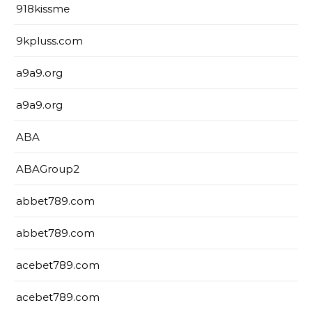
918kissme
9kpluss.com
a9a9.org
a9a9.org
ABA
ABAGroup2
abbet789.com
abbet789.com
acebet789.com
acebet789.com