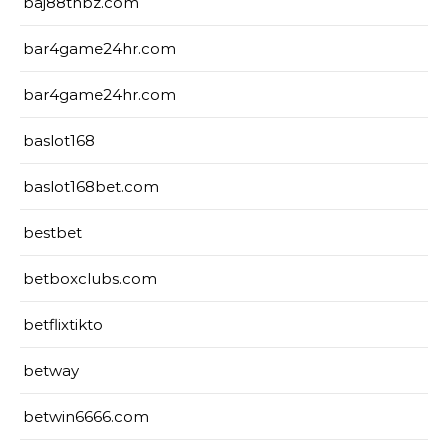
baj88thbz.com
bar4game24hr.com
bar4game24hr.com
baslot168
baslot168bet.com
bestbet
betboxclubs.com
betflixtikto
betway
betwin6666.com