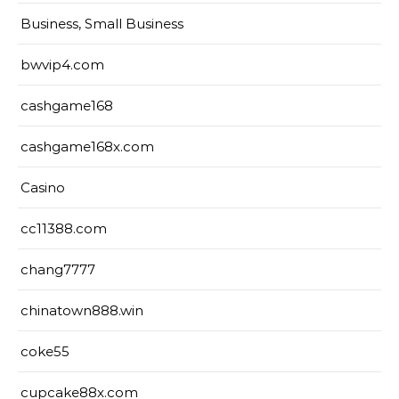
Business, Small Business
bwvip4.com
cashgame168
cashgame168x.com
Casino
cc11388.com
chang7777
chinatown888.win
coke55
cupcake88x.com