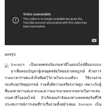
ผลสรุป
bwvip4 เป็นแพลตฟอร์มเกมคาสิโนออนไลน์ที่ออกแบบ
มาเพื่อตอบปัญหาผู้เล่นยุคสมัยใหม่อย่างสมบูรณ์ ด้วยการ
รวมบาคาร่าสดแล้วก็สล๊อตไว้ภายในระบบเดียว ใช้งานง่าย
รองรับทุกวัสดุอุปกรณ์ รวมทั้งมีความเสถียรภาพสูง เหมาะกับผู้
ที่มองหาความสะดวกและความมากมายหลากหลายในการเล่น
เกมคาสิโนออนไลน์ ถ้าเกิดคุณกำลังมองหาแพลตฟอร์มที่ให้
ประสบการณ์การเล่นที่ราบรื่นรวมทั้งสม่ำเสมอ bwvip4 เป็น