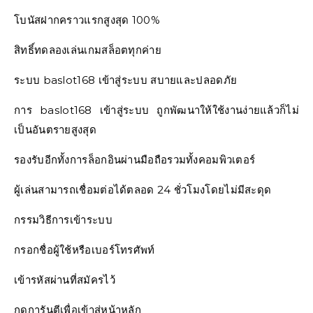
โบนัสฝากคราวแรกสูงสุด 100%
สิทธิ์ทดลองเล่นเกมสล็อตทุกค่าย
ระบบ baslot168 เข้าสู่ระบบ สบายและปลอดภัย
การ baslot168 เข้าสู่ระบบ ถูกพัฒนาให้ใช้งานง่ายแล้วก็ไม่
เป็นอันตรายสูงสุด
รองรับอีกทั้งการล็อกอินผ่านมือถือรวมทั้งคอมพิวเตอร์
ผู้เล่นสามารถเชื่อมต่อได้ตลอด 24 ชั่วโมงโดยไม่มีสะดุด
กรรมวิธีการเข้าระบบ
กรอกชื่อผู้ใช้หรือเบอร์โทรศัพท์
เข้ารหัสผ่านที่สมัครไว้
กดการันตีเพื่อเข้าสู่หน้าหลัก