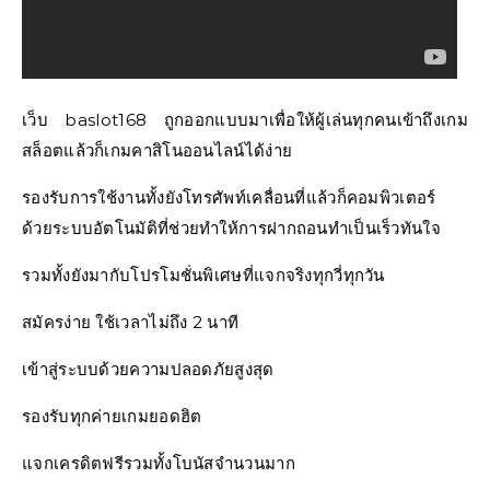
เว็บ baslot168 ถูกออกแบบมาเพื่อให้ผู้เล่นทุกคนเข้าถึงเกม
สล็อตแล้วก็เกมคาสิโนออนไลน์ได้ง่าย
รองรับการใช้งานทั้งยังโทรศัพท์เคลื่อนที่แล้วก็คอมพิวเตอร์
ด้วยระบบอัตโนมัติที่ช่วยทำให้การฝากถอนทำเป็นเร็วทันใจ
รวมทั้งยังมากับโปรโมชั่นพิเศษที่แจกจริงทุกวี่ทุกวัน
สมัครง่าย ใช้เวลาไม่ถึง 2 นาที
เข้าสู่ระบบด้วยความปลอดภัยสูงสุด
รองรับทุกค่ายเกมยอดฮิต
แจกเครดิตฟรีรวมทั้งโบนัสจำนวนมาก