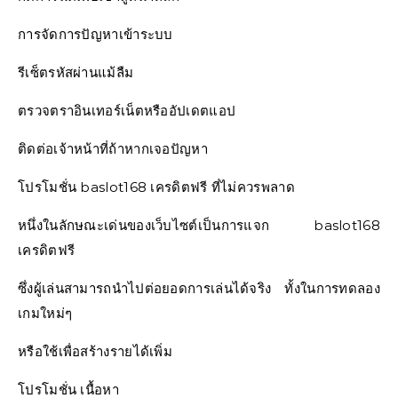
การจัดการปัญหาเข้าระบบ
รีเซ็ตรหัสผ่านแม้ลืม
ตรวจตราอินเทอร์เน็ตหรืออัปเดตแอป
ติดต่อเจ้าหน้าที่ถ้าหากเจอปัญหา
โปรโมชั่น baslot168 เครดิตฟรี ที่ไม่ควรพลาด
หนึ่งในลักษณะเด่นของเว็บไซต์เป็นการแจก baslot168
เครดิตฟรี
ซึ่งผู้เล่นสามารถนำไปต่อยอดการเล่นได้จริง ทั้งในการทดลอง
เกมใหม่ๆ
หรือใช้เพื่อสร้างรายได้เพิ่ม
โปรโมชั่น เนื้อหา