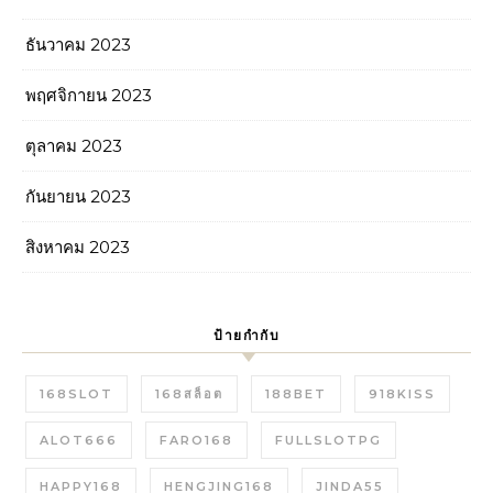
ธันวาคม 2023
พฤศจิกายน 2023
ตุลาคม 2023
กันยายน 2023
สิงหาคม 2023
ป้ายกำกับ
168SLOT
168สล็อต
188BET
918KISS
ALOT666
FARO168
FULLSLOTPG
HAPPY168
HENGJING168
JINDA55