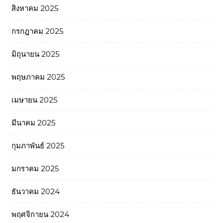
สิงหาคม 2025
กรกฎาคม 2025
มิถุนายน 2025
พฤษภาคม 2025
เมษายน 2025
มีนาคม 2025
กุมภาพันธ์ 2025
มกราคม 2025
ธันวาคม 2024
พฤศจิกายน 2024