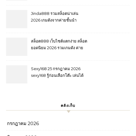
สมาชิกใหม่รับ 100% จ่ายตรง กี่
ล้านก็จ่าย คัดมาแล้ว เล่นได้ทุก
Jinda888 รวมสล็อตน่าเล่น
เกม tangtem168 ของรางวัล
2026 เกมดังจากค่ายชั้นนำ
กำลังรอ เจ้าของใหม่ 25
พร้อมรายละเอียดครบทุกมิติ 10
September 2569
July 2026 website ตรง
jin888.asia casino online เว็บ
สล็อต888 เว็บไซต์แตกง่าย สล็อต
แม่ ทดลองเล่น Top 51 by
ยอดนิยม 2026 รวมเกมดัง ค่าย
Ronnie
ชั้นนำ และฟีเจอร์ที่ผู้เล่นชื่นชอบ
casino เว็บใหญ่ ใหม่ล่าสุด Top
89 by Evelyn jin888.asia 6
Sexy168 25 กรกฎาคม 2026
August 26
sexy168 รู้ก่อนเลือกโต๊ะ เล่นได้
มั่นใจกว่า สมัครรับ 1,000 เกมดัง
ฟีเจอร์ครบ สัมผัสโต๊ะสดระดับ
พรีเมียม บาคาร่า สมัครปุ๊บ รับ
โปรปั๊บ Top 39 by Gloria
คลังเก็บ
sexy168c.com
กรกฎาคม 2026