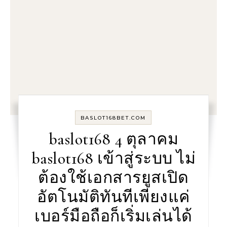
BASLOT168BET.COM
baslot168 4 ตุลาคม
baslot168 เข้าสู่ระบบ ไม่
ต้องใช้เอกสารยูสเปิด
อัตโนมัติทันทีเพียงแค่
เบอร์มือถือก็เริ่มเล่นได้